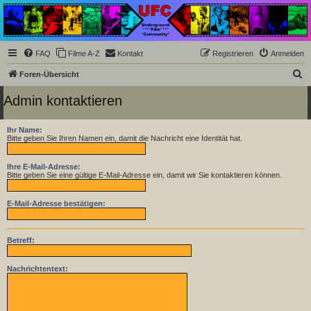
Underground Film
Community
Die Underground Film Community ist ein deutschsprachiges Filmforum und ein Paradies
FAQ
Filme A-Z
Kontakt
Registrieren
Anmelden
für Cineasten und Filmsüchtige jenseits des Mainstreams.
S
Foren-Übersicht
u
Admin kontaktieren
c
h
Ihr Name:
Bitte geben Sie Ihren Namen ein, damit die Nachricht eine Identität hat.
e
Ihre E-Mail-Adresse:
Bitte geben Sie eine gültige E-Mail-Adresse ein, damit wir Sie kontaktieren können.
E-Mail-Adresse bestätigen:
Betreff:
Nachrichtentext: