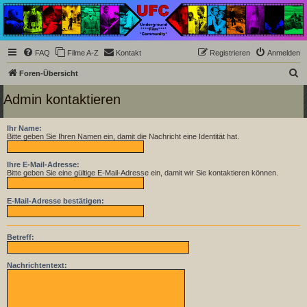
Underground Film
Community
Die Underground Film Community ist ein deutschsprachiges Filmforum und ein Paradies
FAQ
Filme A-Z
Kontakt
Registrieren
Anmelden
für Cineasten und Filmsüchtige jenseits des Mainstreams.
S
Foren-Übersicht
u
Admin kontaktieren
c
h
Ihr Name:
Bitte geben Sie Ihren Namen ein, damit die Nachricht eine Identität hat.
e
Ihre E-Mail-Adresse:
Bitte geben Sie eine gültige E-Mail-Adresse ein, damit wir Sie kontaktieren können.
E-Mail-Adresse bestätigen:
Betreff:
Nachrichtentext: