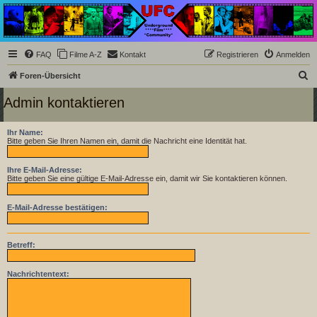
Underground Film
Community
Die Underground Film Community ist ein deutschsprachiges Filmforum und ein Paradies
FAQ
Filme A-Z
Kontakt
Registrieren
Anmelden
für Cineasten und Filmsüchtige jenseits des Mainstreams.
S
Foren-Übersicht
u
Admin kontaktieren
c
h
Ihr Name:
Bitte geben Sie Ihren Namen ein, damit die Nachricht eine Identität hat.
e
Ihre E-Mail-Adresse:
Bitte geben Sie eine gültige E-Mail-Adresse ein, damit wir Sie kontaktieren können.
E-Mail-Adresse bestätigen:
Betreff:
Nachrichtentext: