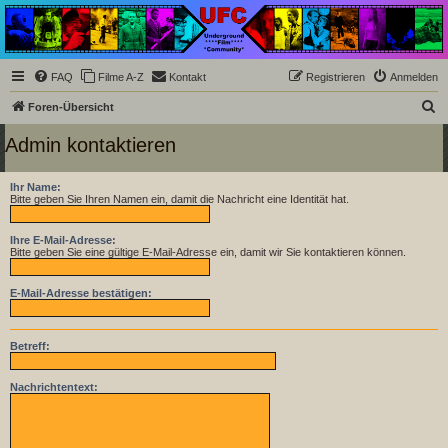
Underground Film
Community
Die Underground Film Community ist ein deutschsprachiges Filmforum und ein Paradies
FAQ
Filme A-Z
Kontakt
Registrieren
Anmelden
für Cineasten und Filmsüchtige jenseits des Mainstreams.
S
Foren-Übersicht
u
Admin kontaktieren
c
h
Ihr Name:
Bitte geben Sie Ihren Namen ein, damit die Nachricht eine Identität hat.
e
Ihre E-Mail-Adresse:
Bitte geben Sie eine gültige E-Mail-Adresse ein, damit wir Sie kontaktieren können.
E-Mail-Adresse bestätigen:
Betreff:
Nachrichtentext: