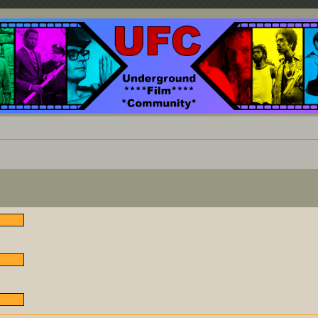
nd ein Paradies für Cineasten und Filmsüchtige jenseits des Mainstreams.