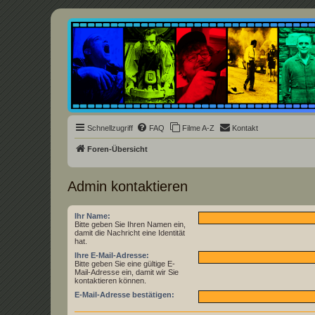
Underground Film Community
Die Underground Film Community ist ein deutschsprachiges Filmforum u
Schnellzugriff
FAQ
Filme A-Z
Kontakt
Foren-Übersicht
Admin kontaktieren
Ihr Name:
Bitte geben Sie Ihren Namen ein,
damit die Nachricht eine Identität
hat.
Ihre E-Mail-Adresse:
Bitte geben Sie eine gültige E-
Mail-Adresse ein, damit wir Sie
kontaktieren können.
E-Mail-Adresse bestätigen: