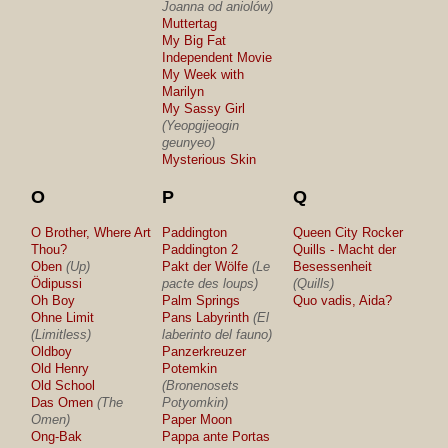
Joanna od aniolów)
Muttertag
My Big Fat
Independent Movie
My Week with
Marilyn
My Sassy Girl
(Yeopgijeogin
geunyeo)
Mysterious Skin
O
P
Q
O Brother, Where Art
Paddington
Queen City Rocker
Thou?
Paddington 2
Quills - Macht der
Oben
(Up)
Pakt der Wölfe
(Le
Besessenheit
Ödipussi
pacte des loups)
(Quills)
Oh Boy
Palm Springs
Quo vadis, Aida?
Ohne Limit
Pans Labyrinth
(El
(Limitless)
laberinto del fauno)
Oldboy
Panzerkreuzer
Old Henry
Potemkin
Old School
(Bronenosets
Das Omen
(The
Potyomkin)
Omen)
Paper Moon
Ong-Bak
Pappa ante Portas