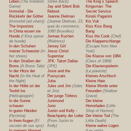
Leben
(The Imitation
Strike Back)
The King´s Speech
Game)
Jay and Silent Bob
Kingsman: The
Immortal - Die
Reboot
Secret Service
Rückkehr der Götter
Jeanne Dielman
Kinski Paganini
(Immortel (ad vitam))
(Jeanne Dielman, 23,
Kis Vuk
The Impostors
quai du commerce,
Kiss Kiss Bang
In China essen sie
1080 Bruxelles)
Bang
Hunde
(I Kina spiser
Jennas Kuchen
Kiss the Cook
(Chef)
de hunde)
(Waitress)
Die Klapperschlange
In den Schuhen
Jersey Girl
(Escape from New
meiner Schwester
(In
Jesus Christ
York)
her shoes)
Superstar
Die Klasse von 1984
In den Straßen der
JFK: Tatort Dallas
(Class of 1984)
Bronx
(A Bronx Tale)
(JFK)
Die Klavierspielerin
In der Hitze der
Josie and the
(La pianiste)
Nacht
(In the Heat of
Pussycats
Kleines Arschloch
the Night)
Juha
Kleine Haie
In der Hölle ist der
Jules und Jim
(Jules
Kleine Morde unter
Teufel los
et Jim)
Freunden
(Shallow
(Hellzapoppin')
Der junge Törless
Grave)
In die Sonne
Junimond
Der kleine
schauen
Juno
Horrorladen
(Little
In guten Händen
Justin und Kelly -
Shop of Horrors)
(Hysteria)
Beachparty der Liebe
Der kleine Tod
(The
In ihren Augen
(El
(From Justin to
Little Death)
secreto de sus ojos)
Kelly)
Kleine wahre Lügen
In meinem Himmel
(Les petits