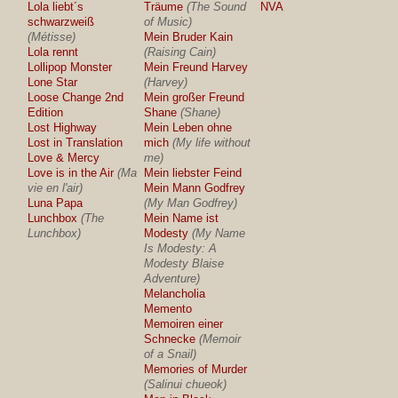
Lola liebt´s
Träume
(The Sound
NVA
schwarzweiß
of Music)
(Métisse)
Mein Bruder Kain
Lola rennt
(Raising Cain)
Lollipop Monster
Mein Freund Harvey
Lone Star
(Harvey)
Loose Change 2nd
Mein großer Freund
Edition
Shane
(Shane)
Lost Highway
Mein Leben ohne
Lost in Translation
mich
(My life without
Love & Mercy
me)
Love is in the Air
(Ma
Mein liebster Feind
vie en l'air)
Mein Mann Godfrey
Luna Papa
(My Man Godfrey)
Lunchbox
(The
Mein Name ist
Lunchbox)
Modesty
(My Name
Is Modesty: A
Modesty Blaise
Adventure)
Melancholia
Memento
Memoiren einer
Schnecke
(Memoir
of a Snail)
Memories of Murder
(Salinui chueok)