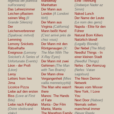
legenda del pianista
Manderlay
Eine Trennung
sull'oceano)
Manhattan
(Jodaeiye Nader az
Das Lehrerzimmer
Der Mann aus
Simin)
Leichen pflastern
London
(A Londoni
Naked Lunch
seinen Weg
(Il
férfi)
Der Name der Leute
Grande Silenzio)
Der Mann aus
(Le nom des gens)
Der
Virginia
(California)
Napola - Elite für den
Leichenverbrenner
Mann beißt Hund
Führer
(Spalovac mrtvol)
(C'est arrivé près de
Natural Born Killers
Lemming
chez vous)
Natürlich blond!
Lemony Snickets
Der Mann mit den
(Legally Blonde)
Rätselhafte
Röntgenaugen
(X:
Der Nebel
(The Mist)
Ereignsse
(Lemony
The Man With The
Needful Things - In
Snicket's A Series of
X-Ray Eyes)
einer kleinen Stadt
Unfortunate Events)
Der Mann mit zwei
(Needful Things)
Léon - der Profi
Gehirnen
(The Man
Nefes - Der Atemzug
(Léon)
with Two Brains)
(Nefes: Vatan
Leroy
Der Mann ohne
sagolsun)
Letters from Iwo
Vergangenheit
(Mies
The Neon Demon
Jima
vailla menneisyyttä)
Network
Licorice Pizza
The Man who wasn't
Neues vom Wixxer
Liebe auf den ersten
there
New York, I Love
Biss
(Love at First
Manos: The Hands
You
Bite)
of Fate
Next Door
(Naboer)
Liebe nach Fahrplan
Manta - Der Film
Niemals selten
(Ostre sledované
Manta, Manta
manchmal immer
vlaky)
The Marathon Family
(Never Rarely