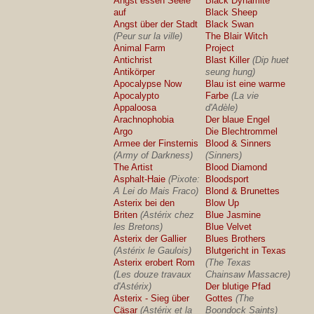
Angst essen Seele
Black Dynamite
auf
Black Sheep
Angst über der Stadt
Black Swan
(Peur sur la ville)
The Blair Witch
Animal Farm
Project
Antichrist
Blast Killer
(Dip huet
Antikörper
seung hung)
Apocalypse Now
Blau ist eine warme
Apocalypto
Farbe
(La vie
Appaloosa
d'Adèle)
Arachnophobia
Der blaue Engel
Argo
Die Blechtrommel
Armee der Finsternis
Blood & Sinners
(Army of Darkness)
(Sinners)
The Artist
Blood Diamond
Asphalt-Haie
(Pixote:
Bloodsport
A Lei do Mais Fraco)
Blond & Brunettes
Asterix bei den
Blow Up
Briten
(Astérix chez
Blue Jasmine
les Bretons)
Blue Velvet
Asterix der Gallier
Blues Brothers
(Astérix le Gaulois)
Blutgericht in Texas
Asterix erobert Rom
(The Texas
(Les douze travaux
Chainsaw Massacre)
d'Astérix)
Der blutige Pfad
Asterix - Sieg über
Gottes
(The
Cäsar
(Astérix et la
Boondock Saints)