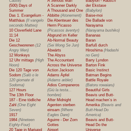
Cause)
A Serious Man
Babylon - Rausch
(500) Days of
A Scanner Darkly
der Ekstase
Summer
A Thousand and One
(Babylon)
Das 1. Evangelium -
Abbitte
(Atonement)
Baise-moi
Matthäus
(Il vangelo
Die Abenteuer des
Die Ballade von
secondo Matteo)
Herrn Picasso
Narayama
10 Cloverfield Lane
(Picassos äventyr)
(Narayama bushiko)
11:14
Abgrund im Keller
Bananas
Die 12
Ab-Normal Beauty
Baran
Geschworenen
(12
(Sei Mong Se Jun)
Barfuß durch
Angry Men)
Abwärts
Hiroshima
(Hadashi
12 Monkeys
The Abyss
no Gen)
12 Uhr mittags
(High
The Accountant
Barry Lyndon
Noon)
Across the Universe
Barton Fink
Die 120 Tage von
Action Jackson
Basic Instinct
Sodom
(Salò o le
Adams Äpfel
Batman Begins
120 giornate di
(Adams æbler)
Battle Royale
Sodoma)
Adios Companeros
(Batoru rowaiaru)
127 Hours
(Giù la testa...
Beautiful Girls
The 13th Floor
hombre)
Beavis und Butt-
187 - Eine tödliche
After Midnight
Head machen´s in
Zahl
(One Eight
Agenten sterben
Amerika
(Beavis and
Seven)
einsam
(Where
Butt-Head Do
1917
Eagles Dare)
America)
1984
(Nineteen
Aguirre - Der Zorn
Beavis and Butt-
Eighty-Four)
Gottes
Head Do the
20 Tage in Mariupol
Airport
Universe