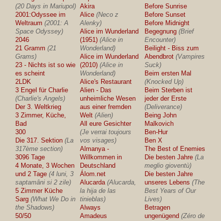
(20 Days in Mariupol)
Akira
Before Sunrise
2001:Odyssee im
Alice
(Neco z
Before Sunset
Weltraum
(2001: A
Alenky)
Before Midnight
Space Odyssey)
Alice im Wunderland
Begegnung
(Brief
2046
(1951)
(Alice in
Encounter)
21 Gramm
(21
Wonderland)
Beilight - Biss zum
Grams)
Alice im Wunderland
Abendbrot
(Vampires
23 - Nichts ist so wie
(2010)
(Alice in
Suck)
es scheint
Wonderland)
Beim ersten Mal
2LDK
Alice's Restaurant
(Knocked Up)
3 Engel für Charlie
Alien - Das
Beim Sterben ist
(Charlie's Angels)
unheimliche Wesen
jeder der Erste
Der 3. Weltkrieg
aus einer fremden
(Deliverance)
3 Zimmer, Küche,
Welt
(Alien)
Being John
Bad
All eure Gesichter
Malkovich
300
(Je verrai toujours
Ben-Hur
Die 317. Sektion
(La
vos visages)
Ben X
317ème section)
Almanya -
The Best of Enemies
3096 Tage
Willkommen in
Die besten Jahre
(La
4 Monate, 3 Wochen
Deutschland
meglio gioventù)
und 2 Tage
(4 luni, 3
Álom.net
Die besten Jahre
saptamâni si 2 zile)
Alucarda
(Alucarda,
unseres Lebens
(The
5 Zimmer Küche
la hija de las
Best Years of Our
Sarg
(What We Do in
tinieblas)
Lives)
the Shadows)
Always
Betragen
50/50
Amadeus
ungenügend
(Zéro de