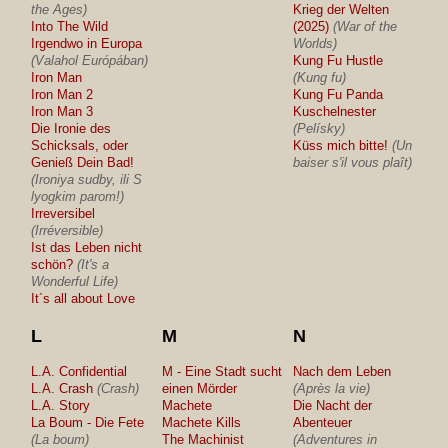
the Ages)
Krieg der Welten
Into The Wild
(2025)
(War of the
Irgendwo in Europa
Worlds)
(Valahol Európában)
Kung Fu Hustle
Iron Man
(Kung fu)
Iron Man 2
Kung Fu Panda
Iron Man 3
Kuschelnester
Die Ironie des
(Pelísky)
Schicksals, oder
Küss mich bitte!
(Un
Genieß Dein Bad!
baiser s'il vous plaît)
(Ironiya sudby, ili S
lyogkim parom!)
Irreversibel
(Irréversible)
Ist das Leben nicht
schön?
(It's a
Wonderful Life)
It´s all about Love
L
M
N
L.A. Confidential
M - Eine Stadt sucht
Nach dem Leben
L.A. Crash
(Crash)
einen Mörder
(Après la vie)
L.A. Story
Machete
Die Nacht der
La Boum - Die Fete
Machete Kills
Abenteuer
(La boum)
The Machinist
(Adventures in