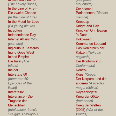
(The Lovely Bones)
mouchoirs)
In the Line of Fire -
Die kleinen
Die zweite Chance
Pariserinnen
(Diabolo
(In the Line of Fire)
menthe)
In the Mood for Love
Kneecap
(Fa yeung nin wa)
Knight and Day
Inception
Knockin´ On Heaven
Independence Day
´s Door
Infernal Affairs
(Mou
Kokowääh
gaan dou)
Kommando Leopard
Inglourious Basterds
Das Königreich der
Ingrid Goes West
Katzen
(Neko no
Inland Empire
ongaeshi)
Die Insel
(The
Der Konformist
(Il
Island)
Conformista)
Insider
Kontroll
Interstate 60
Kops
(Kopps)
(Interstate 60:
Der Korporal und die
Episodes of the
anderen
(A tizedes
Road)
meg a többiek)
Interstellar
Koyaanisqatsi
Intolerance - Die
Krieg der Götter
Tragödie der
(Immortals)
Menschheit
Krieg der Welten
(Intolerance: Love's
(2005)
(War of the
Struggle Throughout
Worlds)