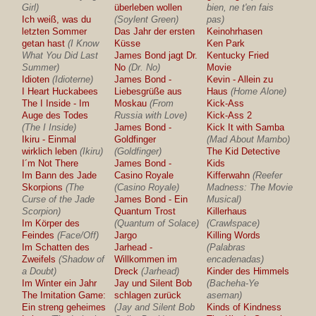
Girl)
überleben wollen
bien, ne t'en fais
Ich weiß, was du
(Soylent Green)
pas)
letzten Sommer
Das Jahr der ersten
Keinohrhasen
getan hast
(I Know
Küsse
Ken Park
What You Did Last
James Bond jagt Dr.
Kentucky Fried
Summer)
No
(Dr. No)
Movie
Idioten
(Idioterne)
James Bond -
Kevin - Allein zu
I Heart Huckabees
Liebesgrüße aus
Haus
(Home Alone)
The I Inside - Im
Moskau
(From
Kick-Ass
Auge des Todes
Russia with Love)
Kick-Ass 2
(The I Inside)
James Bond -
Kick It with Samba
Ikiru - Einmal
Goldfinger
(Mad About Mambo)
wirklich leben
(Ikiru)
(Goldfinger)
The Kid Detective
I´m Not There
James Bond -
Kids
Im Bann des Jade
Casino Royale
Kifferwahn
(Reefer
Skorpions
(The
(Casino Royale)
Madness: The Movie
Curse of the Jade
James Bond - Ein
Musical)
Scorpion)
Quantum Trost
Killerhaus
Im Körper des
(Quantum of Solace)
(Crawlspace)
Feindes
(Face/Off)
Jargo
Killing Words
Im Schatten des
Jarhead -
(Palabras
Zweifels
(Shadow of
Willkommen im
encadenadas)
a Doubt)
Dreck
(Jarhead)
Kinder des Himmels
Im Winter ein Jahr
Jay und Silent Bob
(Bacheha-Ye
The Imitation Game:
schlagen zurück
aseman)
Ein streng geheimes
(Jay and Silent Bob
Kinds of Kindness