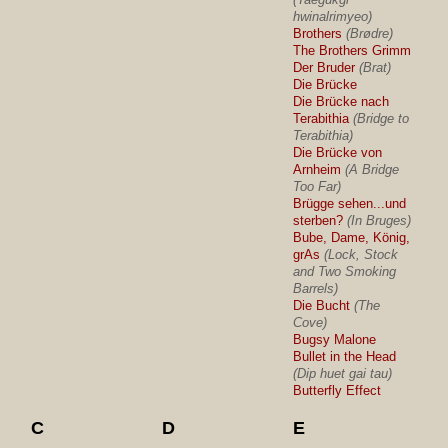
hwinalrimyeo)
Brothers
(Brødre)
The Brothers Grimm
Der Bruder
(Brat)
Die Brücke
Die Brücke nach
Terabithia
(Bridge to
Terabithia)
Die Brücke von
Arnheim
(A Bridge
Too Far)
Brügge sehen...und
sterben?
(In Bruges)
Bube, Dame, König,
grAs
(Lock, Stock
and Two Smoking
Barrels)
Die Bucht
(The
Cove)
Bugsy Malone
Bullet in the Head
(Dip huet gai tau)
Butterfly Effect
C
D
E