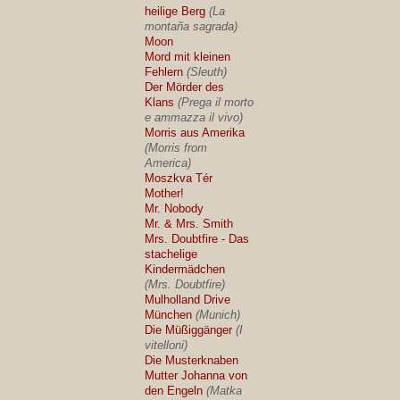
heilige Berg
(La
montaña sagrada)
Moon
Mord mit kleinen
Fehlern
(Sleuth)
Der Mörder des
Klans
(Prega il morto
e ammazza il vivo)
Morris aus Amerika
(Morris from
America)
Moszkva Tér
Mother!
Mr. Nobody
Mr. & Mrs. Smith
Mrs. Doubtfire - Das
stachelige
Kindermädchen
(Mrs. Doubtfire)
Mulholland Drive
München
(Munich)
Die Müßiggänger
(I
vitelloni)
Die Musterknaben
Mutter Johanna von
den Engeln
(Matka