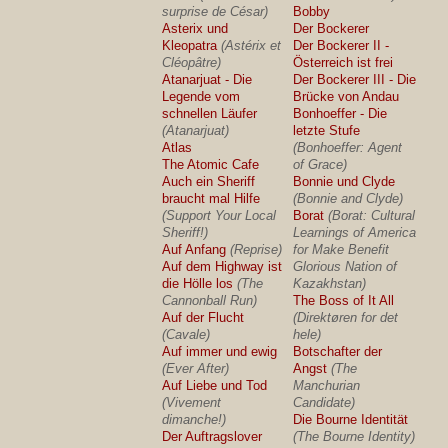
surprise de César)
Bobby
Asterix und
Der Bockerer
Kleopatra
(Astérix et
Der Bockerer II -
Cléopâtre)
Österreich ist frei
Atanarjuat - Die
Der Bockerer III - Die
Legende vom
Brücke von Andau
schnellen Läufer
Bonhoeffer - Die
(Atanarjuat)
letzte Stufe
Atlas
(Bonhoeffer: Agent
The Atomic Cafe
of Grace)
Auch ein Sheriff
Bonnie und Clyde
braucht mal Hilfe
(Bonnie and Clyde)
(Support Your Local
Borat
(Borat: Cultural
Sheriff!)
Learnings of America
Auf Anfang
(Reprise)
for Make Benefit
Auf dem Highway ist
Glorious Nation of
die Hölle los
(The
Kazakhstan)
Cannonball Run)
The Boss of It All
Auf der Flucht
(Direktøren for det
(Cavale)
hele)
Auf immer und ewig
Botschafter der
(Ever After)
Angst
(The
Auf Liebe und Tod
Manchurian
(Vivement
Candidate)
dimanche!)
Die Bourne Identität
Der Auftragslover
(The Bourne Identity)