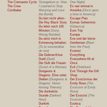
The Cremaster Cycle
Strangelove or: How
One Night)
The Crow
I Learned to Stop
Es war einmal in
Csinibaba
Worrying and Love
Amerika
(Once upon
the Bomb)
a time in America)
Du bist nicht allein -
Escape Plan
Die Roy Black Story
Esmas Geheimnis
Du lebst noch 105
(Grbavica)
Minuten
(Sorry,
Euro Trip
Wrong Number)
Europa
Du wirst mich in
Eve und der letzte
Erinnerung behalten
Gentleman
(Blast
(Tu te souviendras
from the Past)
de moi)
Everest
Die Dubrow-Krise
Everything
Duell
(Duel)
Everywhere All at
Der Duft der Frauen
Once
(Scent of a Woman)
Evil
(Ondskan)
Dungeons &
Exit Through the Gift
Dragons: Ehre unter
Shop
Dieben
(Dungeons &
Der Exorzismus der
Dragons: Honor
Emily Rose
(The
Among Thieves)
Exorcism of Emily
Die dunkelste
Rose)
Stunde
(Darkest
Der Exorzist
(The
Hour)
Exorcist)
Dunkirk
Exotica