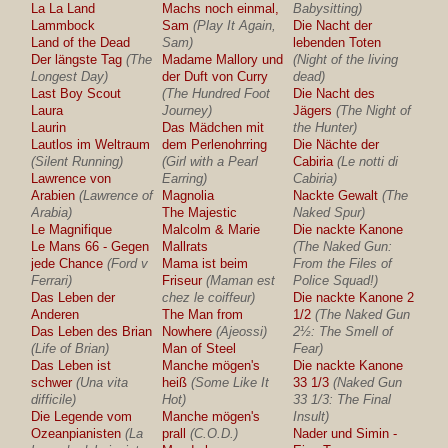
La La Land
Machs noch einmal,
Babysitting)
Lammbock
Sam
(Play It Again,
Die Nacht der
Land of the Dead
Sam)
lebenden Toten
Der längste Tag
(The
Madame Mallory und
(Night of the living
Longest Day)
der Duft von Curry
dead)
Last Boy Scout
(The Hundred Foot
Die Nacht des
Laura
Journey)
Jägers
(The Night of
Laurin
Das Mädchen mit
the Hunter)
Lautlos im Weltraum
dem Perlenohrring
Die Nächte der
(Silent Running)
(Girl with a Pearl
Cabiria
(Le notti di
Lawrence von
Earring)
Cabiria)
Arabien
(Lawrence of
Magnolia
Nackte Gewalt
(The
Arabia)
The Majestic
Naked Spur)
Le Magnifique
Malcolm & Marie
Die nackte Kanone
Le Mans 66 - Gegen
Mallrats
(The Naked Gun:
jede Chance
(Ford v
Mama ist beim
From the Files of
Ferrari)
Friseur
(Maman est
Police Squad!)
Das Leben der
chez le coiffeur)
Die nackte Kanone 2
Anderen
The Man from
1/2
(The Naked Gun
Das Leben des Brian
Nowhere
(Ajeossi)
2½: The Smell of
(Life of Brian)
Man of Steel
Fear)
Das Leben ist
Manche mögen's
Die nackte Kanone
schwer
(Una vita
heiß
(Some Like It
33 1/3
(Naked Gun
difficile)
Hot)
33 1/3: The Final
Die Legende vom
Manche mögen's
Insult)
Ozeanpianisten
(La
prall
(C.O.D.)
Nader und Simin -