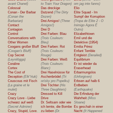
avant Chanel)
to Train Your Dragon)
om jag inte fanns)
Colossal
Das dreckige
Elio
Conan - Der Barbar
Dutzend
(The Dirty
Elite Squad - Im
(Conan the
Dozen)
Sumpf der Korruption
Barbarian)
Drei Amigos!
(Three
(Tropa de Elite 2 - O
Contact
Amigos!)
Inimigo Agora É
Contagion
Drei D
Outro)
Control
Drei Farben: Blau
Elizabethtown
Conversations with
(Trois Couleurs:
Emil und die
Other Women
Bleu)
Detektive (1954)
Coogans großer Bluff
Drei Farben: Rot
Emilia Pérez
(Coogan's Bluff)
(Trois Couleurs:
Enfant Terrible
Cop Secret
Rouge)
Entgleist
(Derailed)
(Leynilögga)
Drei Farben: Weiß
Equilibrium
Coraline
(Trois Couleurs:
Er ist wieder da
Cortex
Blanc)
Eraserhead
The Cost of
Drei Haselnüsse für
Erbarmungslos
Deception
(Elk*rtuk)
Aschenbrödel
(Tri
(Unforgiven)
Couscous mit Fisch
orísky pro Popelku)
Erbsen auf halb 6
(La graine et le
Drei Töchter
(His
Erdbeben
mulet)
Three Daughters)
(Earthquake)
Crazy
Dressed to Kill
Die Erfindung der
Crazy Love - Liebe
Drive
Wahrheit
(Miss
schwarz auf weiß
Dr. Seltsam oder wie
Sloane)
(Secret Admirer)
ich lernte, die Bombe
Es geschah in einer
Crazy, Stupid, Love.
zu lieben
(Dr.
Nacht
(It Happened