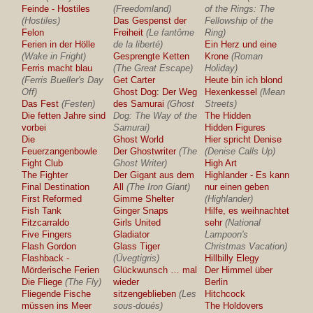
Feinde - Hostiles
(Freedomland)
of the Rings: The
(Hostiles)
Das Gespenst der
Fellowship of the
Felon
Freiheit
(Le fantôme
Ring)
Ferien in der Hölle
de la liberté)
Ein Herz und eine
(Wake in Fright)
Gesprengte Ketten
Krone
(Roman
Ferris macht blau
(The Great Escape)
Holiday)
(Ferris Bueller's Day
Get Carter
Heute bin ich blond
Off)
Ghost Dog: Der Weg
Hexenkessel
(Mean
Das Fest
(Festen)
des Samurai
(Ghost
Streets)
Die fetten Jahre sind
Dog: The Way of the
The Hidden
vorbei
Samurai)
Hidden Figures
Die
Ghost World
Hier spricht Denise
Feuerzangenbowle
Der Ghostwriter
(The
(Denise Calls Up)
Fight Club
Ghost Writer)
High Art
The Fighter
Der Gigant aus dem
Highlander - Es kann
Final Destination
All
(The Iron Giant)
nur einen geben
First Reformed
Gimme Shelter
(Highlander)
Fish Tank
Ginger Snaps
Hilfe, es weihnachtet
Fitzcarraldo
Girls United
sehr
(National
Five Fingers
Gladiator
Lampoon's
Flash Gordon
Glass Tiger
Christmas Vacation)
Flashback -
(Üvegtigris)
Hillbilly Elegy
Mörderische Ferien
Glückwunsch … mal
Der Himmel über
Die Fliege
(The Fly)
wieder
Berlin
Fliegende Fische
sitzengeblieben
(Les
Hitchcock
müssen ins Meer
sous-doués)
The Holdovers