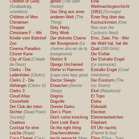
Children of Glory
gehen
(The Deer
Eine
(Szabadság,
Hunter)
Weihnachtsgeschichte
szerelem)
Das Ding aus einer
(1951)
(Scrooge)
Children of Men
anderen Welt
(The
Einer flog über das
Chinatown
Thing)
Kuckucksnest
(One
Chopper
Dirty Harry
flew over the
Christiane F. - Wir
Dirty Work
Cuckoo's Nest)
Kinder vom Bahnhof
Der diskrete Chame
Eins, Zwei, Pie - Wer
Zoo
der Bourgeoisie
(Le
die Wahl hat, hat die
Cinema Paradiso
charme discret de la
Qual
(100 Girls)
Citizen Kane
bourgeoisie)
Der Eisbär
City of God
(Cidade
District 9
Der Eiskalte Engel
de Deus)
Django Unchained
(Le samouraï)
Clerks - Die
Dörfer in Flammen
Eiskalte Engel
(Cruel
Ladenhüter
(Clerks)
(Lepa sela lepo gore)
Intentions)
Clerks 2 - Die
Doctor Sleeps
Der Eissturm
(The
Abhänger
(Clerks II)
Erwachen
(Doctor
Ice Storm)
Clerks 3
Sleep)
Ekel
(Repulsion)
Cloud Atlas
Dogma
El Topo
Cloverfield
Dogville
Elaha
Der Club der toten
Donnie Darko
Eldorádó
Dichter
(Dead Poets
Don´s Plum
Election
Society)
Don't come knocking
Elementarteilchen
Clueless
Dont Look Back
Elephant
Cocktail für eine
Do the right thing
Elf Uhr nachts
Leiche
(Rope)
Drachenzähmen
(Pierrot le fou)
Coco Chanel
(Coco
leicht gemacht
(How
Elina
(Elina - Som