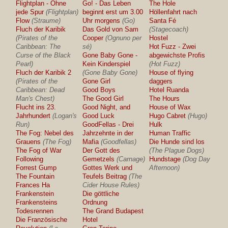
Flightplan - Ohne
Go! - Das Leben
The Hole
jede Spur
(Flightplan)
beginnt erst um 3.00
Höllenfahrt nach
Flow
(Straume)
Uhr morgens
(Go)
Santa Fé
Fluch der Karibik
Das Gold von Sam
(Stagecoach)
(Pirates of the
Cooper
(Ognuno per
Hostel
Caribbean: The
sé)
Hot Fuzz - Zwei
Curse of the Black
Gone Baby Gone -
abgewichste Profis
Pearl)
Kein Kinderspiel
(Hot Fuzz)
Fluch der Karibik 2
(Gone Baby Gone)
House of flying
(Pirates of the
Gone Girl
daggers
Caribbean: Dead
Good Boys
Hotel Ruanda
Man's Chest)
The Good Girl
The Hours
Flucht ins 23.
Good Night, and
House of Wax
Jahrhundert
(Logan's
Good Luck
Hugo Cabret
(Hugo)
Run)
GoodFellas - Drei
Hulk
The Fog: Nebel des
Jahrzehnte in der
Human Traffic
Grauens
(The Fog)
Mafia
(Goodfellas)
Die Hunde sind los
The Fog of War
Der Gott des
(The Plague Dogs)
Following
Gemetzels
(Carnage)
Hundstage
(Dog Day
Forrest Gump
Gottes Werk und
Afternoon)
The Fountain
Teufels Beitrag
(The
Frances Ha
Cider House Rules)
Frankenstein
Die göttliche
Frankensteins
Ordnung
Todesrennen
The Grand Budapest
Die Französische
Hotel