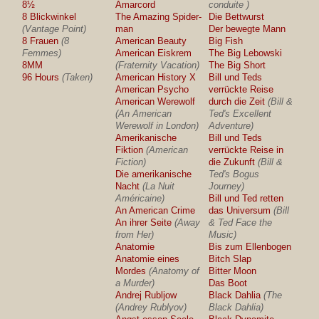
8½
Amarcord
conduite )
8 Blickwinkel
The Amazing Spider-
Die Bettwurst
(Vantage Point)
man
Der bewegte Mann
8 Frauen
(8
American Beauty
Big Fish
Femmes)
American Eiskrem
The Big Lebowski
8MM
(Fraternity Vacation)
The Big Short
96 Hours
(Taken)
American History X
Bill und Teds
American Psycho
verrückte Reise
American Werewolf
durch die Zeit
(Bill &
(An American
Ted's Excellent
Werewolf in London)
Adventure)
Amerikanische
Bill und Teds
Fiktion
(American
verrückte Reise in
Fiction)
die Zukunft
(Bill &
Die amerikanische
Ted's Bogus
Nacht
(La Nuit
Journey)
Américaine)
Bill und Ted retten
An American Crime
das Universum
(Bill
An ihrer Seite
(Away
& Ted Face the
from Her)
Music)
Anatomie
Bis zum Ellenbogen
Anatomie eines
Bitch Slap
Mordes
(Anatomy of
Bitter Moon
a Murder)
Das Boot
Andrej Rubljow
Black Dahlia
(The
(Andrey Rublyov)
Black Dahlia)