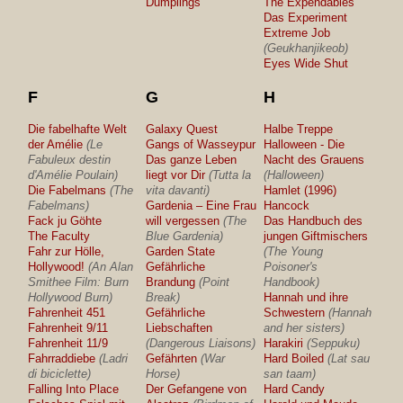
Dumplings
The Expendables
Das Experiment
Extreme Job
(Geukhanjikeob)
Eyes Wide Shut
F
G
H
Die fabelhafte Welt
Galaxy Quest
Halbe Treppe
der Amélie
(Le
Gangs of Wasseypur
Halloween - Die
Fabuleux destin
Das ganze Leben
Nacht des Grauens
d'Amélie Poulain)
liegt vor Dir
(Tutta la
(Halloween)
Die Fabelmans
(The
vita davanti)
Hamlet (1996)
Fabelmans)
Gardenia – Eine Frau
Hancock
Fack ju Göhte
will vergessen
(The
Das Handbuch des
The Faculty
Blue Gardenia)
jungen Giftmischers
Fahr zur Hölle,
Garden State
(The Young
Hollywood!
(An Alan
Gefährliche
Poisoner's
Smithee Film: Burn
Brandung
(Point
Handbook)
Hollywood Burn)
Break)
Hannah und ihre
Fahrenheit 451
Gefährliche
Schwestern
(Hannah
Fahrenheit 9/11
Liebschaften
and her sisters)
Fahrenheit 11/9
(Dangerous Liaisons)
Harakiri
(Seppuku)
Fahrraddiebe
(Ladri
Gefährten
(War
Hard Boiled
(Lat sau
di biciclette)
Horse)
san taam)
Falling Into Place
Der Gefangene von
Hard Candy