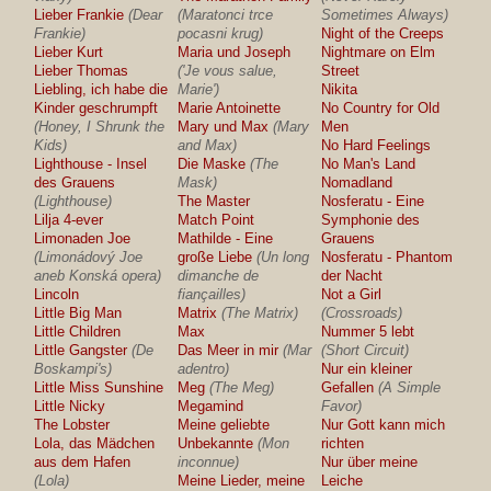
Lieber Frankie
(Dear
(Maratonci trce
Sometimes Always)
Frankie)
pocasni krug)
Night of the Creeps
Lieber Kurt
Maria und Joseph
Nightmare on Elm
Lieber Thomas
('Je vous salue,
Street
Liebling, ich habe die
Marie')
Nikita
Kinder geschrumpft
Marie Antoinette
No Country for Old
(Honey, I Shrunk the
Mary und Max
(Mary
Men
Kids)
and Max)
No Hard Feelings
Lighthouse - Insel
Die Maske
(The
No Man's Land
des Grauens
Mask)
Nomadland
(Lighthouse)
The Master
Nosferatu - Eine
Lilja 4-ever
Match Point
Symphonie des
Limonaden Joe
Mathilde - Eine
Grauens
(Limonádový Joe
große Liebe
(Un long
Nosferatu - Phantom
aneb Konská opera)
dimanche de
der Nacht
Lincoln
fiançailles)
Not a Girl
Little Big Man
Matrix
(The Matrix)
(Crossroads)
Little Children
Max
Nummer 5 lebt
Little Gangster
(De
Das Meer in mir
(Mar
(Short Circuit)
Boskampi's)
adentro)
Nur ein kleiner
Little Miss Sunshine
Meg
(The Meg)
Gefallen
(A Simple
Little Nicky
Megamind
Favor)
The Lobster
Meine geliebte
Nur Gott kann mich
Lola, das Mädchen
Unbekannte
(Mon
richten
aus dem Hafen
inconnue)
Nur über meine
(Lola)
Meine Lieder, meine
Leiche