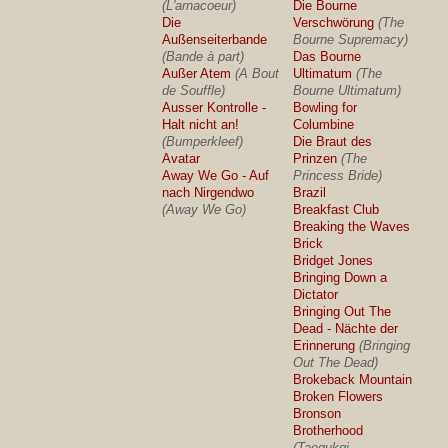
(L'arnacoeur)
Die Bourne
Die
Verschwörung
(The
Außenseiterbande
Bourne Supremacy)
(Bande à part)
Das Bourne
Außer Atem
(A Bout
Ultimatum
(The
de Souffle)
Bourne Ultimatum)
Ausser Kontrolle -
Bowling for
Halt nicht an!
Columbine
(Bumperkleef)
Die Braut des
Avatar
Prinzen
(The
Away We Go - Auf
Princess Bride)
nach Nirgendwo
Brazil
(Away We Go)
Breakfast Club
Breaking the Waves
Brick
Bridget Jones
Bringing Down a
Dictator
Bringing Out The
Dead - Nächte der
Erinnerung
(Bringing
Out The Dead)
Brokeback Mountain
Broken Flowers
Bronson
Brotherhood
(Taegukgi