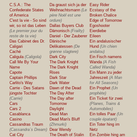
C.S.A.: The
Da graust sich ja der
Easy Rider
Confederate States
Weihnachtsmann
(Le
Ecstasy of the
of America
père Noël est une
Broken Chalice
C'est la vie - So sind
ordure)
Edge of Tomorrow
wir, so ist das Leben
Dallas Buyers Club
Egoshooter
(Le premier jour du
Dämonisch
(Frailty)
Eierdiebe
reste de ta vie)
Daniel - Der Zauberer
Eileen
Das Cabinet des Dr.
Dänische
Ein andalusischer
Caligari
Delikatessen
(De
Hund
(Un chien
Caché
grønne slagtere)
andalou)
Caligula
(Caligola)
Dark City
Ein Fisch namens
Call Me By Your
The Dark Knight
Wanda
(A Fish
Name
The Dark Knight
Called Wanda)
Capote
Rises
Ein Mann zu jeder
Captain Phillips
Dark Star
Jahreszeit
(A Man
Carlito's Way
Dark Water
for All Seasons)
Carrie - Des Satans
Dawn of the Dead
Ein Prophet
(Un
jüngste Tochter
The Day After
prophète)
(Carrie)
The Day after
Ein Ticket für zwei
Cars
Tomorrow
(Planes, Trains &
Cars 2
Daylight
Automobiles)
Casablanca
Dead Man
Ein tolles Paar
(Un
Casino
Dead Man's Bluff
couple épatant)
Cassandras Traum
(Zhmurki)
Ein Toter hing im
(Cassandra´s Dream)
Dear Wendy
Netz
Cat City
The Death of Stalin
Ein Zombie hing am