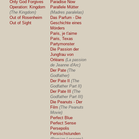
Only God Forgives
Paradise Now
Operation: Kingdom
Parallele Mütter
(The Kingdom)
(Madres paralelas)
Out of Rosenheim
Das Parfum - Die
Out of Sight
Geschichte eines
Mörders
Paris, je t'aime
Paris, Texas
Partymonster
Die Passion der
Jungfrau von
Orléans
(La passion
de Jeanne d'Arc)
Der Pate
(The
Godfather)
Der Pate II
(The
Godfather Part II)
Der Pate III
(The
Godfather Part III)
Die Peanuts - Der
Film
(The Peanuts
Movie)
Perfect Blue
Perfect Sense
Persepolis
Persischstunden
(Persian Lessons)