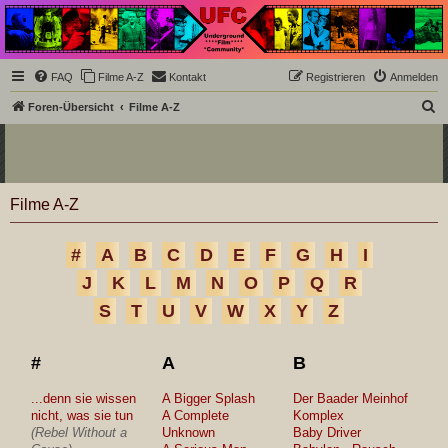
Underground Film
Community
Die Underground Film Community ist ein deutschsprachiges Filmforum und ein Paradies
FAQ
Filme A-Z
Kontakt
Registrieren
Anmelden
für Cineasten und Filmsüchtige jenseits des Mainstreams.
S
Foren-Übersicht
Filme A-Z
u
c
h
Filme A-Z
e
#
A
B
C
D
E
F
G
H
I
J
K
L
M
N
O
P
Q
R
S
T
U
V
W
X
Y
Z
#
A
B
...denn sie wissen
A Bigger Splash
Der Baader Meinhof
nicht, was sie tun
A Complete
Komplex
(Rebel Without a
Unknown
Baby Driver