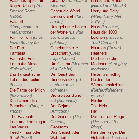
Falsches Spiel mit
Alcatraz
(Birdman of
Harold und Maude
Roger Rabbit
(Who
Alcatraz)
(Harold and Maude)
Framed Roger
Gegen die Wand
Harry und Sally
Rabbit)
Geh und sieh
(Idi i
(When Harry Met
Falstaff
smotri)
Sally...)
(Campanadas a
Das geheime Leben
Hass
(La haine)
medianoche)
der Worte
(La vida
Haus der 1000
Familie Toth
(Isten
secreta de las
Leichen
(House of
hozta örnagy úr)
palabras)
1000 Corpses)
Der Fan
Geheimnisvolle
Hautnah
(Closer)
Fantasia
Erbschaft
(Great
Heathers
Fantastic Four
Expectations)
Die heidnische
Fantastic Movie
Die Geisha
(Memoirs
Madonna
(A pogány
(Epic Movie)
of a Geisha)
madonna)
Das fantastische
Der Geist des
Heiter bis wolkig
Leben des Ibelin
Bienenstocks
(El
Helden der
(Ibelin)
espíritu de la
Wahrscheinlichkeit
Die Farbe der Milch
colmena)
(Retfærdighedens
(Ikke naken)
Die Geister die ich
ryttere)
Die Farben des
rief
(Scrooged)
Heldin
Paradises
(Rang-e
Der Gejagte
The Help
khoda)
(Affliction)
Her
The Favourite
Der General
(The
Der Herr der Ringe
Fear and Loathing in
General)
(The Lord of the
Las Vegas
Geostorm
Rings)
Feed - Friss oder
Das Gesicht der
Herr der Ringe: Die
Stirb!
(Feed)
Wahrheit
Gefährten
(The Lord