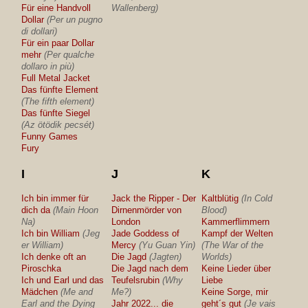
Für eine Handvoll
Wallenberg)
Dollar
(Per un pugno
di dollari)
Für ein paar Dollar
mehr
(Per qualche
dollaro in più)
Full Metal Jacket
Das fünfte Element
(The fifth element)
Das fünfte Siegel
(Az ötödik pecsét)
Funny Games
Fury
I
J
K
Ich bin immer für
Jack the Ripper - Der
Kaltblütig
(In Cold
dich da
(Main Hoon
Dirnenmörder von
Blood)
Na)
London
Kammerflimmern
Ich bin William
(Jeg
Jade Goddess of
Kampf der Welten
er William)
Mercy
(Yu Guan Yin)
(The War of the
Ich denke oft an
Die Jagd
(Jagten)
Worlds)
Piroschka
Die Jagd nach dem
Keine Lieder über
Ich und Earl und das
Teufelsrubin
(Why
Liebe
Mädchen
(Me and
Me?)
Keine Sorge, mir
Earl and the Dying
Jahr 2022... die
geht´s gut
(Je vais