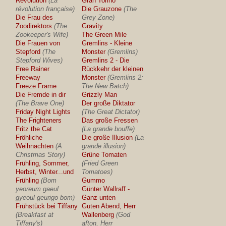
Revolution
(La
Gran Torino
révolution française)
Die Grauzone
(The
Die Frau des
Grey Zone)
Zoodirektors
(The
Gravity
Zookeeper's Wife)
The Green Mile
Die Frauen von
Gremlins - Kleine
Stepford
(The
Monster
(Gremlins)
Stepford Wives)
Gremlins 2 - Die
Free Rainer
Rückkehr der kleinen
Freeway
Monster
(Gremlins 2:
Freeze Frame
The New Batch)
Die Fremde in dir
Grizzly Man
(The Brave One)
Der große Diktator
Friday Night Lights
(The Great Dictator)
The Frighteners
Das große Fressen
Fritz the Cat
(La grande bouffe)
Fröhliche
Die große Illusion
(La
Weihnachten
(A
grande illusion)
Christmas Story)
Grüne Tomaten
Frühling, Sommer,
(Fried Green
Herbst, Winter...und
Tomatoes)
Frühling
(Bom
Gummo
yeoreum gaeul
Günter Wallraff -
gyeoul geurigo bom)
Ganz unten
Frühstück bei Tiffany
Guten Abend, Herr
(Breakfast at
Wallenberg
(God
Tiffany's)
afton, Herr