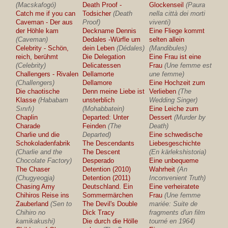
(Macskafogó)
Death Proof -
Glockenseil
(Paura
Catch me if you can
Todsicher
(Death
nella città dei morti
Caveman - Der aus
Proof)
viventi)
der Höhle kam
Deckname Dennis
Eine Fliege kommt
(Caveman)
Dedales -Würfle um
selten allein
Celebrity - Schön,
dein Leben
(Dédales)
(Mandibules)
reich, berühmt
Die Delegation
Eine Frau ist eine
(Celebrity)
Delicatessen
Frau
(Une femme est
Challengers - Rivalen
Dellamorte
une femme)
(Challengers)
Dellamore
Eine Hochzeit zum
Die chaotische
Denn meine Liebe ist
Verlieben
(The
Klasse
(Hababam
unsterblich
Wedding Singer)
Sınıfı)
(Mohabbatein)
Eine Leiche zum
Chaplin
Departed: Unter
Dessert
(Murder by
Charade
Feinden
(The
Death)
Charlie und die
Departed)
Eine schwedische
Schokoladenfabrik
The Descendants
Liebesgeschichte
(Charlie and the
The Descent
(En kärlekshistoria)
Chocolate Factory)
Desperado
Eine unbequeme
The Chaser
Detention (2010)
Wahrheit
(An
(Chugyeogja)
Detention (2011)
Inconvenient Truth)
Chasing Amy
Deutschland. Ein
Eine verheiratete
Chihiros Reise ins
Sommermärchen
Frau
(Une femme
Zauberland
(Sen to
The Devil's Double
mariée: Suite de
Chihiro no
Dick Tracy
fragments d'un film
kamikakushi)
Die durch die Hölle
tourné en 1964)