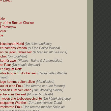
ly Effect
ider
y of the Broken Chalice
f Tomorrow
oter
ebe
dalusischer Hund
(Un chien andalou)
isch namens Wanda
(A Fish Called Wanda)
nn zu jeder Jahreszeit
(A Man for All Seasons)
ophet
(Un prophète)
ket für zwei
(Planes, Trains & Automobiles)
les Paar
(Un couple épatant)
ter hing im Netz
mbie hing am Glockenseil
(Paura nella città dei
iventi)
liege kommt selten allein
(Mandibules)
au ist eine Frau
(Une femme est une femme)
ochzeit zum Verlieben
(The Wedding Singer)
eiche zum Dessert
(Murder by Death)
chwedische Liebesgeschichte
(En kärlekshistoria)
nbequeme Wahrheit
(An Inconvenient Truth)
erheiratete Frau
(Une femme mariée: Suite de