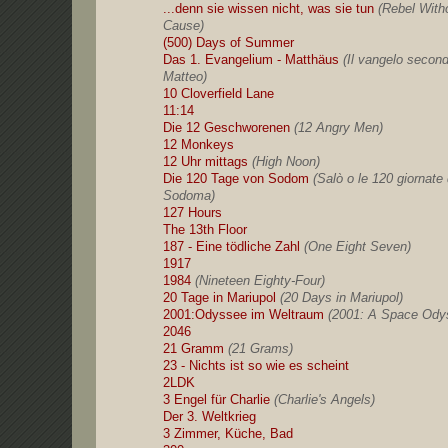
...denn sie wissen nicht, was sie tun
(Rebel With
Cause)
(500) Days of Summer
Das 1. Evangelium - Matthäus
(Il vangelo secon
Matteo)
10 Cloverfield Lane
11:14
Die 12 Geschworenen
(12 Angry Men)
12 Monkeys
12 Uhr mittags
(High Noon)
Die 120 Tage von Sodom
(Salò o le 120 giornate 
Sodoma)
127 Hours
The 13th Floor
187 - Eine tödliche Zahl
(One Eight Seven)
1917
1984
(Nineteen Eighty-Four)
20 Tage in Mariupol
(20 Days in Mariupol)
2001:Odyssee im Weltraum
(2001: A Space Ody
2046
21 Gramm
(21 Grams)
23 - Nichts ist so wie es scheint
2LDK
3 Engel für Charlie
(Charlie's Angels)
Der 3. Weltkrieg
3 Zimmer, Küche, Bad