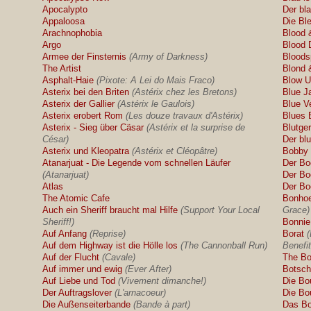
Apocalypto
Der bl
Appaloosa
Die Bl
Arachnophobia
Blood 
Argo
Blood 
Armee der Finsternis
(Army of Darkness)
Bloods
The Artist
Blond 
Asphalt-Haie
(Pixote: A Lei do Mais Fraco)
Blow 
Asterix bei den Briten
(Astérix chez les Bretons)
Blue J
Asterix der Gallier
(Astérix le Gaulois)
Blue V
Asterix erobert Rom
(Les douze travaux d'Astérix)
Blues 
Asterix - Sieg über Cäsar
(Astérix et la surprise de
Blutger
César)
Der bl
Asterix und Kleopatra
(Astérix et Cléopâtre)
Bobby
Atanarjuat - Die Legende vom schnellen Läufer
Der Bo
(Atanarjuat)
Der Boc
Atlas
Der Bo
The Atomic Cafe
Bonhoef
Auch ein Sheriff braucht mal Hilfe
(Support Your Local
Grace)
Sheriff!)
Bonnie
Auf Anfang
(Reprise)
Borat
Auf dem Highway ist die Hölle los
(The Cannonball Run)
Benefi
Auf der Flucht
(Cavale)
The Bos
Auf immer und ewig
(Ever After)
Botsch
Auf Liebe und Tod
(Vivement dimanche!)
Die Bou
Der Auftragslover
(L'arnacoeur)
Die Bo
Die Außenseiterbande
(Bande à part)
Das Bo