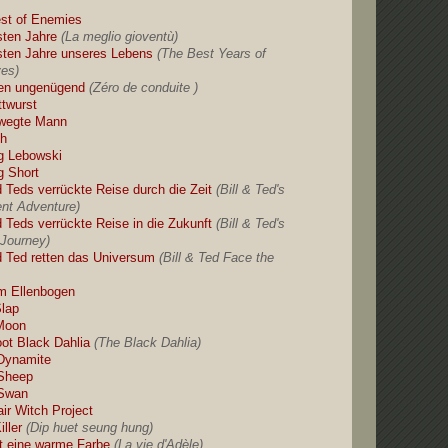
st of Enemies
sten Jahre
(La meglio gioventù)
sten Jahre unseres Lebens
(The Best Years of
ves)
en ungenügend
(Zéro de conduite )
ttwurst
wegte Mann
sh
g Lebowski
g Short
d Teds verrückte Reise durch die Zeit
(Bill & Ted's
ent Adventure)
d Teds verrückte Reise in die Zukunft
(Bill & Ted's
Journey)
nd Ted retten das Universum
(Bill & Ted Face the
m Ellenbogen
Slap
 Moon
ot
Black Dahlia
(The Black Dahlia)
Dynamite
Sheep
 Swan
air Witch Project
iller
(Dip huet seung hung)
st eine warme Farbe
(La vie d'Adèle)