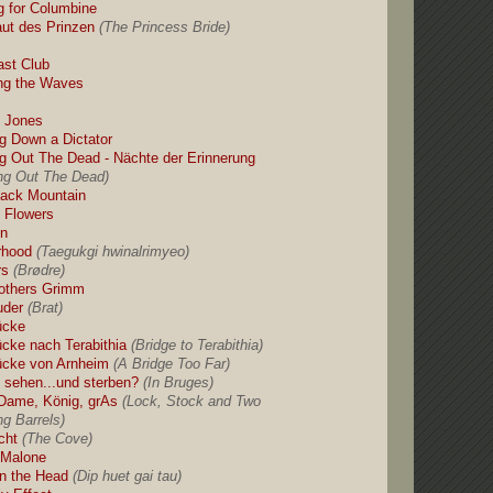
g for Columbine
aut des Prinzen
(The Princess Bride)
ast Club
ng the Waves
t Jones
ng Down a Dictator
ng Out The Dead - Nächte der Erinnerung
ing Out The Dead)
ack Mountain
 Flowers
on
rhood
(Taegukgi hwinalrimyeo)
rs
(Brødre)
others Grimm
uder
(Brat)
ücke
ücke nach Terabithia
(Bridge to Terabithia)
ücke von Arnheim
(A Bridge Too Far)
 sehen...und sterben?
(In Bruges)
Dame, König, grAs
(Lock, Stock and Two
g Barrels)
cht
(The Cove)
 Malone
in the Head
(Dip huet gai tau)