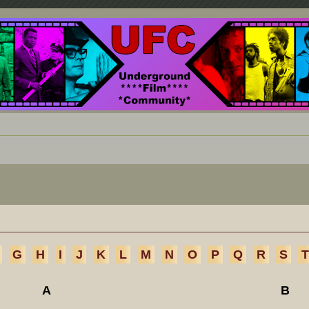
nd ein Paradies für Cineasten und Filmsüchtige jenseits des Mainstreams.
G
H
I
J
K
L
M
N
O
P
Q
R
S
T
A
B