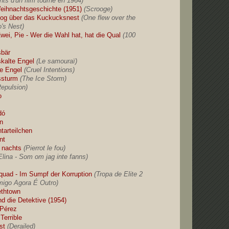
nts d'un film tourné en 1964)
eihnachtsgeschichte (1951)
(Scrooge)
flog über das Kuckucksnest
(One flew over the
's Nest)
wei, Pie - Wer die Wahl hat, hat die Qual
(100
sbär
skalte Engel
(Le samouraï)
te Engel
(Cruel Intentions)
ssturm
(The Ice Storm)
Repulsion)
o
dó
on
tarteilchen
nt
r nachts
(Pierrot le fou)
Elina - Som om jag inte fanns)
Squad - Im Sumpf der Korruption
(Tropa de Elite 2
imigo Agora É Outro)
ethtown
nd die Detektive (1954)
 Pérez
Terrible
st
(Derailed)