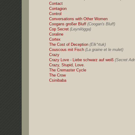
Contact
Contagion
Control
Conversations with Other Women
Coogans großer Bluff
(Coogan's Bluff)
Cop Secret
(Leynilögga)
Coraline
Cortex
The Cost of Deception
(Elk*rtuk)
Couscous mit Fisch
(La graine et le mulet)
Crazy
Crazy Love - Liebe schwarz auf weiß
(Secret Adm
Crazy, Stupid, Love.
The Cremaster Cycle
The Crow
Csinibaba