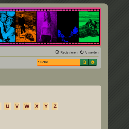
Registrieren
Anmelden
Suche
Erweiterte Suche
U
V
W
X
Y
Z