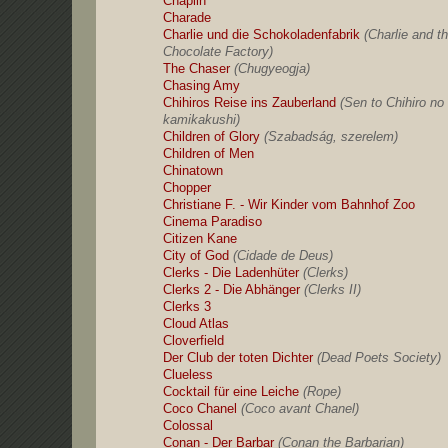
Chaplin
Charade
Charlie und die Schokoladenfabrik
(Charlie and t
Chocolate Factory)
The Chaser
(Chugyeogja)
Chasing Amy
Chihiros Reise ins Zauberland
(Sen to Chihiro no
kamikakushi)
Children of Glory
(Szabadság, szerelem)
Children of Men
Chinatown
Chopper
Christiane F. - Wir Kinder vom Bahnhof Zoo
Cinema Paradiso
Citizen Kane
City of God
(Cidade de Deus)
Clerks - Die Ladenhüter
(Clerks)
Clerks 2 - Die Abhänger
(Clerks II)
Clerks 3
Cloud Atlas
Cloverfield
Der Club der toten Dichter
(Dead Poets Society)
Clueless
Cocktail für eine Leiche
(Rope)
Coco Chanel
(Coco avant Chanel)
Colossal
Conan - Der Barbar
(Conan the Barbarian)