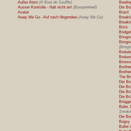
Außer Atem
(A Bout de Souffle)
Bowlin
Ausser Kontrolle - Halt nicht an!
(Bumperkleef)
Die Br
Avatar
Brazil
Away We Go - Auf nach Nirgendwo
(Away We Go)
Breakf
Breaki
Brick
Bridge
Bringi
Bringi
(Bring
Brokeb
Broken
Brons
Brothe
Brothe
The Br
Der Br
Die Br
Die Br
Die Br
Brügge
Bube, 
Smokin
Die Bu
Bugsy
Bullet 