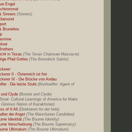
aue Engel
echtrommel
& Sinners
(Sinners)
Diamond
port
& Brunettes
Up
asmine
elvet
Brothers
icht in Texas
(The Texas Chainsaw Massacre)
utige Pfad Gottes
(The Boondock Saints)
ckerer
kerer II - Österreich ist frei
ckerer III - Die Brücke von Andau
fer - Die letzte Stufe
(Bonhoeffer: Agent of
 und Clyde
(Bonnie and Clyde)
(Borat: Cultural Learnings of America for Make
t Glorious Nation of Kazakhstan)
s of It All
(Direktøren for det hele)
after der Angst
(The Manchurian Candidate)
rne Identität
(The Bourne Identity)
urne Verschwörung
(The Bourne Supremacy)
urne Ultimatum
(The Bourne Ultimatum)