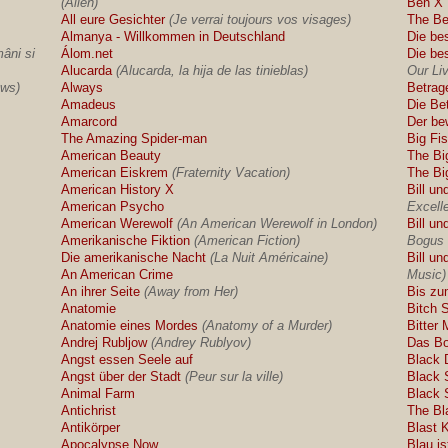
(Alien)
Ben X
All eure Gesichter
(Je verrai toujours vos visages)
The Be
Almanya - Willkommen in Deutschland
Die be
mâni si
Álom.net
Die be
Alucarda
(Alucarda, la hija de las tinieblas)
Our Li
ows)
Always
Betrag
Amadeus
Die Be
Amarcord
Der be
The Amazing Spider-man
Big Fi
American Beauty
The Bi
American Eiskrem
(Fraternity Vacation)
The Bi
American History X
Bill un
American Psycho
Excell
American Werewolf
(An American Werewolf in London)
Bill un
Amerikanische Fiktion
(American Fiction)
Bogus 
Die amerikanische Nacht
(La Nuit Américaine)
Bill u
An American Crime
Music)
An ihrer Seite
(Away from Her)
Bis zu
Anatomie
Bitch 
Anatomie eines Mordes
(Anatomy of a Murder)
Bitter
Andrej Rubljow
(Andrey Rublyov)
Das Bo
Angst essen Seele auf
Black 
Angst über der Stadt
(Peur sur la ville)
Black 
Animal Farm
Black
Antichrist
The Bl
Antikörper
Blast K
Apocalypse Now
Blau i