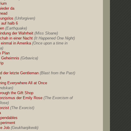
brium
wieder da
head
ungslos
(Unforgiven)
 auf halb 6
ben
(Earthquake)
findung der Wahrheit
(Miss Sloane)
chah in einer Nacht
(It Happened One Night)
 einmal in Amerika
(Once upon a time in
a)
 Plan
 Geheimnis
(Grbavica)
rip
a
d der letzte Gentleman
(Blast from the Past)
t
hing Everywhere All at Once
ndskan)
hrough the Gift Shop
orzismus der Emily Rose
(The Exorcism of
Rose)
orzist
(The Exorcist)
a
pendables
periment
e Job
(Geukhanjikeob)