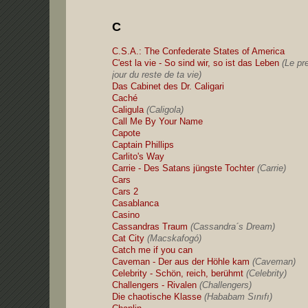
C
C.S.A.: The Confederate States of America
C'est la vie - So sind wir, so ist das Leben
(Le pr
jour du reste de ta vie)
Das Cabinet des Dr. Caligari
Caché
Caligula
(Caligola)
Call Me By Your Name
Capote
Captain Phillips
Carlito's Way
Carrie - Des Satans jüngste Tochter
(Carrie)
Cars
Cars 2
Casablanca
Casino
Cassandras Traum
(Cassandra´s Dream)
Cat City
(Macskafogó)
Catch me if you can
Caveman - Der aus der Höhle kam
(Caveman)
Celebrity - Schön, reich, berühmt
(Celebrity)
Challengers - Rivalen
(Challengers)
Die chaotische Klasse
(Hababam Sınıfı)