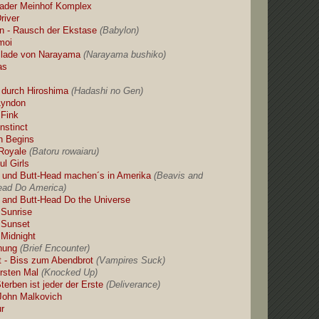
ader Meinhof Komplex
river
n - Rausch der Ekstase
(Babylon)
moi
llade von Narayama
(Narayama bushiko)
as
 durch Hiroshima
(Hadashi no Gen)
Lyndon
 Fink
nstinct
n Begins
 Royale
(Batoru rowaiaru)
ul Girls
 und Butt-Head machen´s in Amerika
(Beavis and
ead Do America)
 and Butt-Head Do the Universe
 Sunrise
 Sunset
 Midnight
nung
(Brief Encounter)
ht - Biss zum Abendbrot
(Vampires Suck)
rsten Mal
(Knocked Up)
terben ist jeder der Erste
(Deliverance)
John Malkovich
r