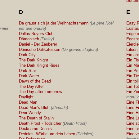
Butterf
D
E
Da graust sich ja der Weihnachtsmann
(Le père Noël
Easy R
emier
est une ordure)
Ecstas
Dallas Buyers Club
Edge o
Dämonisch
(Frailty)
Egosho
Daniel - Der Zauberer
Eierdi
Dänische Delikatessen
(De grønne slagtere)
Eileen
Dark City
Ein an
The Dark Knight
Ein F
The Dark Knight Rises
Ein Ma
Dark Star
Ein Pr
Dark Water
Ein Tic
Dawn of the Dead
Ein tol
The Day After
Ein To
The Day after Tomorrow
Ein Zo
Daylight
morti v
Dead Man
Eine F
Dead Man's Bluff
(Zhmurki)
Eine Fr
Dear Wendy
Eine H
The Death of Stalin
Eine L
Death Proof - Todsicher
(Death Proof)
Eine s
Deckname Dennis
Eine u
Dedales -Würfle um dein Leben
(Dédales)
Eine v