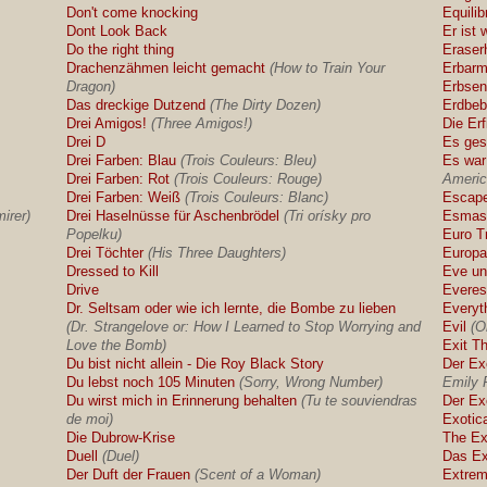
Don't come knocking
Equili
Dont Look Back
Er ist 
Do the right thing
Eraser
Drachenzähmen leicht gemacht
(How to Train Your
Erbarm
Dragon)
Erbsen
Das dreckige Dutzend
(The Dirty Dozen)
Erdbe
Drei Amigos!
(Three Amigos!)
Die Er
Drei D
Es ges
Drei Farben: Blau
(Trois Couleurs: Bleu)
Es war
Drei Farben: Rot
(Trois Couleurs: Rouge)
Americ
Drei Farben: Weiß
(Trois Couleurs: Blanc)
Escape
irer)
Drei Haselnüsse für Aschenbrödel
(Tri orísky pro
Esmas
Popelku)
Euro T
Drei Töchter
(His Three Daughters)
Europ
Dressed to Kill
Eve un
Drive
Everes
Dr. Seltsam oder wie ich lernte, die Bombe zu lieben
Everyt
(Dr. Strangelove or: How I Learned to Stop Worrying and
Evil
(O
Love the Bomb)
Exit T
Du bist nicht allein - Die Roy Black Story
Der Ex
Du lebst noch 105 Minuten
(Sorry, Wrong Number)
Emily 
Du wirst mich in Erinnerung behalten
(Tu te souviendras
Der Ex
de moi)
Exotic
Die Dubrow-Krise
The Ex
Duell
(Duel)
Das Ex
Der Duft der Frauen
(Scent of a Woman)
Extrem