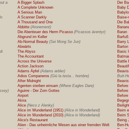
out a
A Bigger Splash
Der Ba
A Complete Unknown
Baby D
A Serious Man
Babylo
do
A Scanner Darkly
Baise-
A Thousand and One
Die Ba
Abbitte
(Atonement)
Banan
Die Abenteuer des Herrn Picasso
(Picassos äventyr)
Baran
Abgrund im Keller
Barfuß
Ab-Normal Beauty
(Sei Mong Se Jun)
Barry 
Abwärts
Barton
di
The Abyss
Basic I
The Accountant
Batma
Across the Universe
Battle
Action Jackson
Beautif
Adams Äpfel
(Adams æbler)
Beavis
Adios Companeros
(Giù la testa... hombre)
Butt-H
After Midnight
Beavis
Agenten sterben einsam
(Where Eagles Dare)
Before
ssey)
Aguirre - Der Zorn Gottes
Before
Airport
Before
Akira
Begeg
Alice
(Neco z Alenky)
Beilig
Alice im Wunderland (1951)
(Alice in Wonderland)
Beim e
Alice im Wunderland (2010)
(Alice in Wonderland)
Beim S
Alice's Restaurant
Being 
Alien - Das unheimliche Wesen aus einer fremden Welt
Ben-Hu