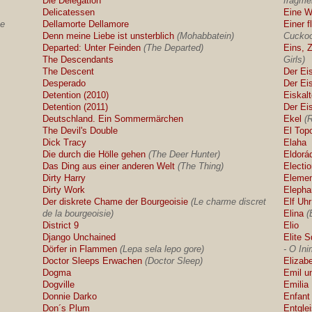
Die Delegation
fragme
Delicatessen
Eine W
he
Dellamorte Dellamore
Einer 
Denn meine Liebe ist unsterblich
(Mohabbatein)
Cuckoo
Departed: Unter Feinden
(The Departed)
Eins, Z
The Descendants
Girls)
The Descent
Der Ei
Desperado
Der Ei
Detention (2010)
Eiskal
Detention (2011)
Der Ei
Deutschland. Ein Sommermärchen
Ekel
(
The Devil's Double
El Top
Dick Tracy
Elaha
Die durch die Hölle gehen
(The Deer Hunter)
Eldorá
Das Ding aus einer anderen Welt
(The Thing)
Electi
Dirty Harry
Elemen
Dirty Work
Elepha
Der diskrete Chame der Bourgeoisie
(Le charme discret
Elf Uh
de la bourgeoisie)
Elina
(
District 9
Elio
Django Unchained
Elite 
Dörfer in Flammen
(Lepa sela lepo gore)
- O In
Doctor Sleeps Erwachen
(Doctor Sleep)
Elizab
Dogma
Emil u
Dogville
Emilia
Donnie Darko
Enfant 
Don´s Plum
Entglei