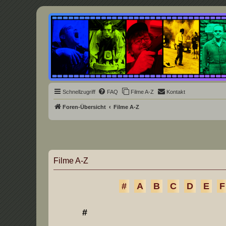
Underground Film Community
Die Underground Film Community ist ein deutschsprachiges Filmforum u
Schnellzugriff
FAQ
Filme A-Z
Kontakt
Foren-Übersicht
Filme A-Z
Filme A-Z
#
A
B
C
D
E
F
#