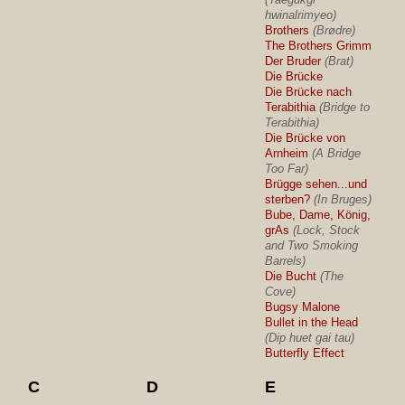
hwinalrimyeo)
Brothers
(Brødre)
The Brothers Grimm
Der Bruder
(Brat)
Die Brücke
Die Brücke nach
Terabithia
(Bridge to
Terabithia)
Die Brücke von
Arnheim
(A Bridge
Too Far)
Brügge sehen...und
sterben?
(In Bruges)
Bube, Dame, König,
grAs
(Lock, Stock
and Two Smoking
Barrels)
Die Bucht
(The
Cove)
Bugsy Malone
Bullet in the Head
(Dip huet gai tau)
Butterfly Effect
C
D
E