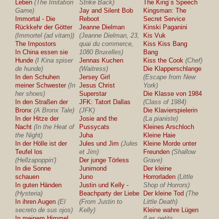
Leben
(The Imitation
Strike Back)
The King´s Speech
Game)
Jay and Silent Bob
Kingsman: The
Immortal - Die
Reboot
Secret Service
Rückkehr der Götter
Jeanne Dielman
Kinski Paganini
(Immortel (ad vitam))
(Jeanne Dielman, 23,
Kis Vuk
The Impostors
quai du commerce,
Kiss Kiss Bang
In China essen sie
1080 Bruxelles)
Bang
Hunde
(I Kina spiser
Jennas Kuchen
Kiss the Cook
(Chef)
de hunde)
(Waitress)
Die Klapperschlange
In den Schuhen
Jersey Girl
(Escape from New
meiner Schwester
(In
Jesus Christ
York)
her shoes)
Superstar
Die Klasse von 1984
In den Straßen der
JFK: Tatort Dallas
(Class of 1984)
Bronx
(A Bronx Tale)
(JFK)
Die Klavierspielerin
In der Hitze der
Josie and the
(La pianiste)
Nacht
(In the Heat of
Pussycats
Kleines Arschloch
the Night)
Juha
Kleine Haie
In der Hölle ist der
Jules und Jim
(Jules
Kleine Morde unter
Teufel los
et Jim)
Freunden
(Shallow
(Hellzapoppin')
Der junge Törless
Grave)
In die Sonne
Junimond
Der kleine
schauen
Juno
Horrorladen
(Little
In guten Händen
Justin und Kelly -
Shop of Horrors)
(Hysteria)
Beachparty der Liebe
Der kleine Tod
(The
In ihren Augen
(El
(From Justin to
Little Death)
secreto de sus ojos)
Kelly)
Kleine wahre Lügen
In meinem Himmel
(Les petits