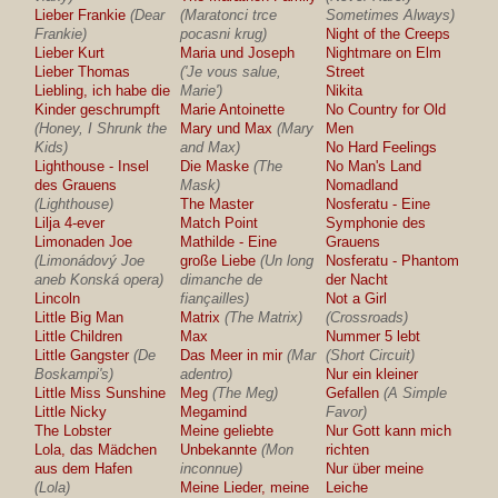
Lieber Frankie
(Dear
(Maratonci trce
Sometimes Always)
Frankie)
pocasni krug)
Night of the Creeps
Lieber Kurt
Maria und Joseph
Nightmare on Elm
Lieber Thomas
('Je vous salue,
Street
Liebling, ich habe die
Marie')
Nikita
Kinder geschrumpft
Marie Antoinette
No Country for Old
(Honey, I Shrunk the
Mary und Max
(Mary
Men
Kids)
and Max)
No Hard Feelings
Lighthouse - Insel
Die Maske
(The
No Man's Land
des Grauens
Mask)
Nomadland
(Lighthouse)
The Master
Nosferatu - Eine
Lilja 4-ever
Match Point
Symphonie des
Limonaden Joe
Mathilde - Eine
Grauens
(Limonádový Joe
große Liebe
(Un long
Nosferatu - Phantom
aneb Konská opera)
dimanche de
der Nacht
Lincoln
fiançailles)
Not a Girl
Little Big Man
Matrix
(The Matrix)
(Crossroads)
Little Children
Max
Nummer 5 lebt
Little Gangster
(De
Das Meer in mir
(Mar
(Short Circuit)
Boskampi's)
adentro)
Nur ein kleiner
Little Miss Sunshine
Meg
(The Meg)
Gefallen
(A Simple
Little Nicky
Megamind
Favor)
The Lobster
Meine geliebte
Nur Gott kann mich
Lola, das Mädchen
Unbekannte
(Mon
richten
aus dem Hafen
inconnue)
Nur über meine
(Lola)
Meine Lieder, meine
Leiche