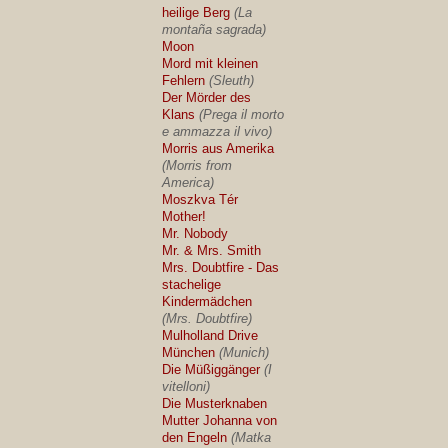
heilige Berg
(La
montaña sagrada)
Moon
Mord mit kleinen
Fehlern
(Sleuth)
Der Mörder des
Klans
(Prega il morto
e ammazza il vivo)
Morris aus Amerika
(Morris from
America)
Moszkva Tér
Mother!
Mr. Nobody
Mr. & Mrs. Smith
Mrs. Doubtfire - Das
stachelige
Kindermädchen
(Mrs. Doubtfire)
Mulholland Drive
München
(Munich)
Die Müßiggänger
(I
vitelloni)
Die Musterknaben
Mutter Johanna von
den Engeln
(Matka