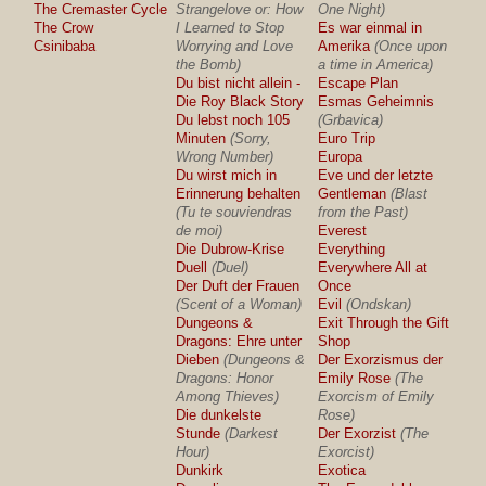
The Cremaster Cycle
Strangelove or: How
One Night)
The Crow
I Learned to Stop
Es war einmal in
Csinibaba
Worrying and Love
Amerika
(Once upon
the Bomb)
a time in America)
Du bist nicht allein -
Escape Plan
Die Roy Black Story
Esmas Geheimnis
Du lebst noch 105
(Grbavica)
Minuten
(Sorry,
Euro Trip
Wrong Number)
Europa
Du wirst mich in
Eve und der letzte
Erinnerung behalten
Gentleman
(Blast
(Tu te souviendras
from the Past)
de moi)
Everest
Die Dubrow-Krise
Everything
Duell
(Duel)
Everywhere All at
Der Duft der Frauen
Once
(Scent of a Woman)
Evil
(Ondskan)
Dungeons &
Exit Through the Gift
Dragons: Ehre unter
Shop
Dieben
(Dungeons &
Der Exorzismus der
Dragons: Honor
Emily Rose
(The
Among Thieves)
Exorcism of Emily
Die dunkelste
Rose)
Stunde
(Darkest
Der Exorzist
(The
Hour)
Exorcist)
Dunkirk
Exotica