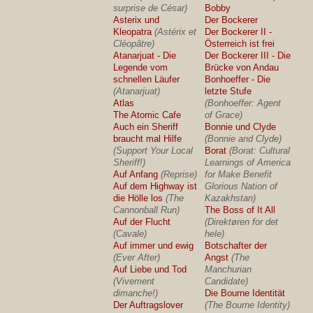
surprise de César)
Bobby
Asterix und
Der Bockerer
Kleopatra
(Astérix et
Der Bockerer II -
Cléopâtre)
Österreich ist frei
Atanarjuat - Die
Der Bockerer III - Die
Legende vom
Brücke von Andau
schnellen Läufer
Bonhoeffer - Die
(Atanarjuat)
letzte Stufe
Atlas
(Bonhoeffer: Agent
The Atomic Cafe
of Grace)
Auch ein Sheriff
Bonnie und Clyde
braucht mal Hilfe
(Bonnie and Clyde)
(Support Your Local
Borat
(Borat: Cultural
Sheriff!)
Learnings of America
Auf Anfang
(Reprise)
for Make Benefit
Auf dem Highway ist
Glorious Nation of
die Hölle los
(The
Kazakhstan)
Cannonball Run)
The Boss of It All
Auf der Flucht
(Direktøren for det
(Cavale)
hele)
Auf immer und ewig
Botschafter der
(Ever After)
Angst
(The
Auf Liebe und Tod
Manchurian
(Vivement
Candidate)
dimanche!)
Die Bourne Identität
Der Auftragslover
(The Bourne Identity)