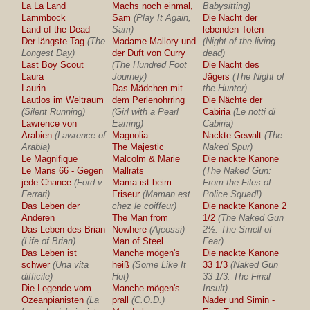
La La Land
Machs noch einmal,
Babysitting)
Lammbock
Sam
(Play It Again,
Die Nacht der
Land of the Dead
Sam)
lebenden Toten
Der längste Tag
(The
Madame Mallory und
(Night of the living
Longest Day)
der Duft von Curry
dead)
Last Boy Scout
(The Hundred Foot
Die Nacht des
Laura
Journey)
Jägers
(The Night of
Laurin
Das Mädchen mit
the Hunter)
Lautlos im Weltraum
dem Perlenohrring
Die Nächte der
(Silent Running)
(Girl with a Pearl
Cabiria
(Le notti di
Lawrence von
Earring)
Cabiria)
Arabien
(Lawrence of
Magnolia
Nackte Gewalt
(The
Arabia)
The Majestic
Naked Spur)
Le Magnifique
Malcolm & Marie
Die nackte Kanone
Le Mans 66 - Gegen
Mallrats
(The Naked Gun:
jede Chance
(Ford v
Mama ist beim
From the Files of
Ferrari)
Friseur
(Maman est
Police Squad!)
Das Leben der
chez le coiffeur)
Die nackte Kanone 2
Anderen
The Man from
1/2
(The Naked Gun
Das Leben des Brian
Nowhere
(Ajeossi)
2½: The Smell of
(Life of Brian)
Man of Steel
Fear)
Das Leben ist
Manche mögen's
Die nackte Kanone
schwer
(Una vita
heiß
(Some Like It
33 1/3
(Naked Gun
difficile)
Hot)
33 1/3: The Final
Die Legende vom
Manche mögen's
Insult)
Ozeanpianisten
(La
prall
(C.O.D.)
Nader und Simin -