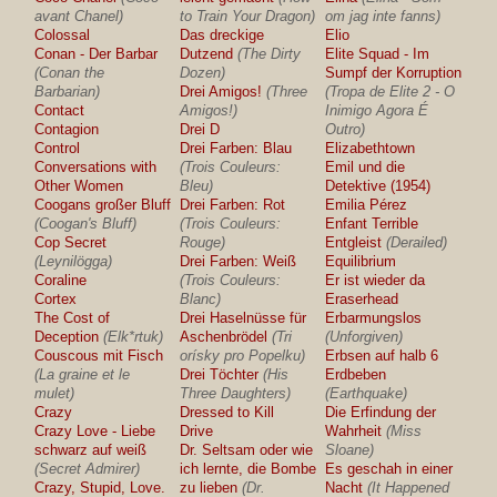
avant Chanel)
to Train Your Dragon)
om jag inte fanns)
Colossal
Das dreckige
Elio
Conan - Der Barbar
Dutzend
(The Dirty
Elite Squad - Im
(Conan the
Dozen)
Sumpf der Korruption
Barbarian)
Drei Amigos!
(Three
(Tropa de Elite 2 - O
Contact
Amigos!)
Inimigo Agora É
Contagion
Drei D
Outro)
Control
Drei Farben: Blau
Elizabethtown
Conversations with
(Trois Couleurs:
Emil und die
Other Women
Bleu)
Detektive (1954)
Coogans großer Bluff
Drei Farben: Rot
Emilia Pérez
(Coogan's Bluff)
(Trois Couleurs:
Enfant Terrible
Cop Secret
Rouge)
Entgleist
(Derailed)
(Leynilögga)
Drei Farben: Weiß
Equilibrium
Coraline
(Trois Couleurs:
Er ist wieder da
Cortex
Blanc)
Eraserhead
The Cost of
Drei Haselnüsse für
Erbarmungslos
Deception
(Elk*rtuk)
Aschenbrödel
(Tri
(Unforgiven)
Couscous mit Fisch
orísky pro Popelku)
Erbsen auf halb 6
(La graine et le
Drei Töchter
(His
Erdbeben
mulet)
Three Daughters)
(Earthquake)
Crazy
Dressed to Kill
Die Erfindung der
Crazy Love - Liebe
Drive
Wahrheit
(Miss
schwarz auf weiß
Dr. Seltsam oder wie
Sloane)
(Secret Admirer)
ich lernte, die Bombe
Es geschah in einer
Crazy, Stupid, Love.
zu lieben
(Dr.
Nacht
(It Happened