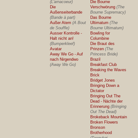
(L'arnacoeur)
Die Bourne
Die
Verschwörung
(The
Außenseiterbande
Bourne Supremacy)
(Bande à part)
Das Bourne
Außer Atem
(A Bout
Ultimatum
(The
de Souffle)
Bourne Ultimatum)
Ausser Kontrolle -
Bowling for
Halt nicht an!
Columbine
(Bumperkleef)
Die Braut des
Avatar
Prinzen
(The
Away We Go - Auf
Princess Bride)
nach Nirgendwo
Brazil
(Away We Go)
Breakfast Club
Breaking the Waves
Brick
Bridget Jones
Bringing Down a
Dictator
Bringing Out The
Dead - Nächte der
Erinnerung
(Bringing
Out The Dead)
Brokeback Mountain
Broken Flowers
Bronson
Brotherhood
(Taegukgi