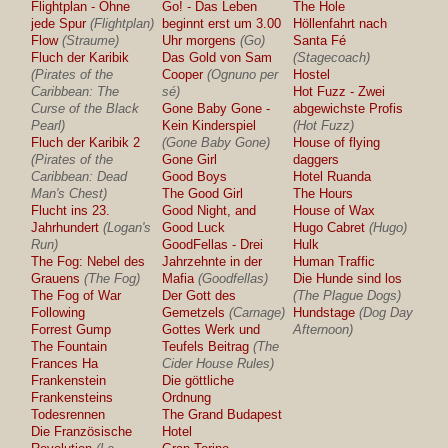
Flightplan - Ohne
Go! - Das Leben
The Hole
jede Spur
(Flightplan)
beginnt erst um 3.00
Höllenfahrt nach
Flow
(Straume)
Uhr morgens
(Go)
Santa Fé
Fluch der Karibik
Das Gold von Sam
(Stagecoach)
(Pirates of the
Cooper
(Ognuno per
Hostel
Caribbean: The
sé)
Hot Fuzz - Zwei
Curse of the Black
Gone Baby Gone -
abgewichste Profis
Pearl)
Kein Kinderspiel
(Hot Fuzz)
Fluch der Karibik 2
(Gone Baby Gone)
House of flying
(Pirates of the
Gone Girl
daggers
Caribbean: Dead
Good Boys
Hotel Ruanda
Man's Chest)
The Good Girl
The Hours
Flucht ins 23.
Good Night, and
House of Wax
Jahrhundert
(Logan's
Good Luck
Hugo Cabret
(Hugo)
Run)
GoodFellas - Drei
Hulk
The Fog: Nebel des
Jahrzehnte in der
Human Traffic
Grauens
(The Fog)
Mafia
(Goodfellas)
Die Hunde sind los
The Fog of War
Der Gott des
(The Plague Dogs)
Following
Gemetzels
(Carnage)
Hundstage
(Dog Day
Forrest Gump
Gottes Werk und
Afternoon)
The Fountain
Teufels Beitrag
(The
Frances Ha
Cider House Rules)
Frankenstein
Die göttliche
Frankensteins
Ordnung
Todesrennen
The Grand Budapest
Die Französische
Hotel