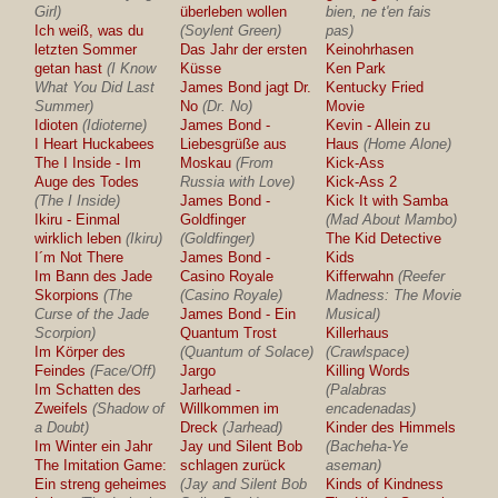
Girl)
überleben wollen
bien, ne t'en fais
Ich weiß, was du
(Soylent Green)
pas)
letzten Sommer
Das Jahr der ersten
Keinohrhasen
getan hast
(I Know
Küsse
Ken Park
What You Did Last
James Bond jagt Dr.
Kentucky Fried
Summer)
No
(Dr. No)
Movie
Idioten
(Idioterne)
James Bond -
Kevin - Allein zu
I Heart Huckabees
Liebesgrüße aus
Haus
(Home Alone)
The I Inside - Im
Moskau
(From
Kick-Ass
Auge des Todes
Russia with Love)
Kick-Ass 2
(The I Inside)
James Bond -
Kick It with Samba
Ikiru - Einmal
Goldfinger
(Mad About Mambo)
wirklich leben
(Ikiru)
(Goldfinger)
The Kid Detective
I´m Not There
James Bond -
Kids
Im Bann des Jade
Casino Royale
Kifferwahn
(Reefer
Skorpions
(The
(Casino Royale)
Madness: The Movie
Curse of the Jade
James Bond - Ein
Musical)
Scorpion)
Quantum Trost
Killerhaus
Im Körper des
(Quantum of Solace)
(Crawlspace)
Feindes
(Face/Off)
Jargo
Killing Words
Im Schatten des
Jarhead -
(Palabras
Zweifels
(Shadow of
Willkommen im
encadenadas)
a Doubt)
Dreck
(Jarhead)
Kinder des Himmels
Im Winter ein Jahr
Jay und Silent Bob
(Bacheha-Ye
The Imitation Game:
schlagen zurück
aseman)
Ein streng geheimes
(Jay and Silent Bob
Kinds of Kindness