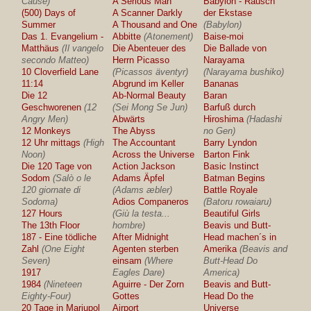
Cause)
A Serious Man
Babylon - Rausch
(500) Days of
A Scanner Darkly
der Ekstase
Summer
A Thousand and One
(Babylon)
Das 1. Evangelium -
Abbitte
(Atonement)
Baise-moi
Matthäus
(Il vangelo
Die Abenteuer des
Die Ballade von
secondo Matteo)
Herrn Picasso
Narayama
10 Cloverfield Lane
(Picassos äventyr)
(Narayama bushiko)
11:14
Abgrund im Keller
Bananas
Die 12
Ab-Normal Beauty
Baran
Geschworenen
(12
(Sei Mong Se Jun)
Barfuß durch
Angry Men)
Abwärts
Hiroshima
(Hadashi
12 Monkeys
The Abyss
no Gen)
12 Uhr mittags
(High
The Accountant
Barry Lyndon
Noon)
Across the Universe
Barton Fink
Die 120 Tage von
Action Jackson
Basic Instinct
Sodom
(Salò o le
Adams Äpfel
Batman Begins
120 giornate di
(Adams æbler)
Battle Royale
Sodoma)
Adios Companeros
(Batoru rowaiaru)
127 Hours
(Giù la testa...
Beautiful Girls
The 13th Floor
hombre)
Beavis und Butt-
187 - Eine tödliche
After Midnight
Head machen´s in
Zahl
(One Eight
Agenten sterben
Amerika
(Beavis and
Seven)
einsam
(Where
Butt-Head Do
1917
Eagles Dare)
America)
1984
(Nineteen
Aguirre - Der Zorn
Beavis and Butt-
Eighty-Four)
Gottes
Head Do the
20 Tage in Mariupol
Airport
Universe