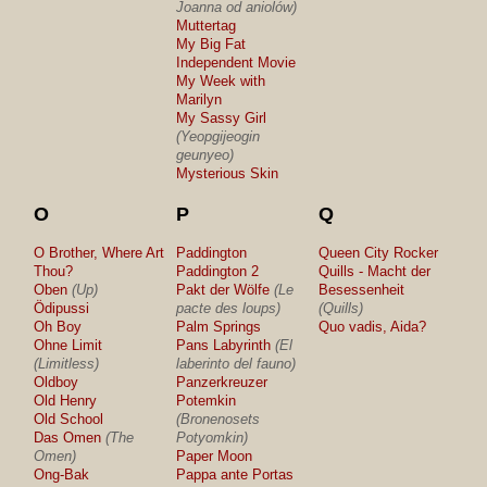
Joanna od aniolów)
Muttertag
My Big Fat
Independent Movie
My Week with
Marilyn
My Sassy Girl
(Yeopgijeogin
geunyeo)
Mysterious Skin
O
P
Q
O Brother, Where Art
Paddington
Queen City Rocker
Thou?
Paddington 2
Quills - Macht der
Oben
(Up)
Pakt der Wölfe
(Le
Besessenheit
Ödipussi
pacte des loups)
(Quills)
Oh Boy
Palm Springs
Quo vadis, Aida?
Ohne Limit
Pans Labyrinth
(El
(Limitless)
laberinto del fauno)
Oldboy
Panzerkreuzer
Old Henry
Potemkin
Old School
(Bronenosets
Das Omen
(The
Potyomkin)
Omen)
Paper Moon
Ong-Bak
Pappa ante Portas