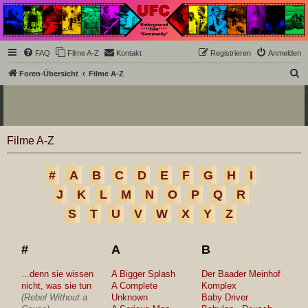
Underground Film
Community
Die Underground Film Community ist ein deutschsprachiges Filmforum und ein Paradies
FAQ
Filme A-Z
Kontakt
Registrieren
Anmelden
für Cineasten und Filmsüchtige jenseits des Mainstreams.
S
Foren-Übersicht
Filme A-Z
u
c
h
Filme A-Z
e
#
A
B
C
D
E
F
G
H
I
J
K
L
M
N
O
P
Q
R
S
T
U
V
W
X
Y
Z
#
A
B
...denn sie wissen
A Bigger Splash
Der Baader Meinhof
nicht, was sie tun
A Complete
Komplex
(Rebel Without a
Unknown
Baby Driver