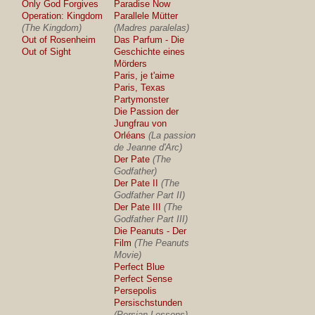
Only God Forgives
Paradise Now
Operation: Kingdom
Parallele Mütter
(The Kingdom)
(Madres paralelas)
Out of Rosenheim
Das Parfum - Die
Out of Sight
Geschichte eines
Mörders
Paris, je t'aime
Paris, Texas
Partymonster
Die Passion der
Jungfrau von
Orléans
(La passion
de Jeanne d'Arc)
Der Pate
(The
Godfather)
Der Pate II
(The
Godfather Part II)
Der Pate III
(The
Godfather Part III)
Die Peanuts - Der
Film
(The Peanuts
Movie)
Perfect Blue
Perfect Sense
Persepolis
Persischstunden
(Persian Lessons)