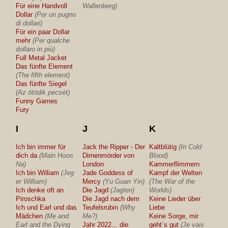
Für eine Handvoll
Wallenberg)
Dollar
(Per un pugno
di dollari)
Für ein paar Dollar
mehr
(Per qualche
dollaro in più)
Full Metal Jacket
Das fünfte Element
(The fifth element)
Das fünfte Siegel
(Az ötödik pecsét)
Funny Games
Fury
I
J
K
Ich bin immer für
Jack the Ripper - Der
Kaltblütig
(In Cold
dich da
(Main Hoon
Dirnenmörder von
Blood)
Na)
London
Kammerflimmern
Ich bin William
(Jeg
Jade Goddess of
Kampf der Welten
er William)
Mercy
(Yu Guan Yin)
(The War of the
Ich denke oft an
Die Jagd
(Jagten)
Worlds)
Piroschka
Die Jagd nach dem
Keine Lieder über
Ich und Earl und das
Teufelsrubin
(Why
Liebe
Mädchen
(Me and
Me?)
Keine Sorge, mir
Earl and the Dying
Jahr 2022... die
geht´s gut
(Je vais