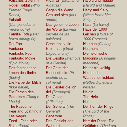
Falsches Spiel mit
Alcatraz
(Birdman of
Harold und Maude
Roger Rabbit
(Who
Alcatraz)
(Harold and Maude)
Framed Roger
Gegen die Wand
Harry und Sally
Rabbit)
Geh und sieh
(Idi i
(When Harry Met
Falstaff
smotri)
Sally...)
(Campanadas a
Das geheime Leben
Hass
(La haine)
medianoche)
der Worte
(La vida
Haus der 1000
Familie Toth
(Isten
secreta de las
Leichen
(House of
hozta örnagy úr)
palabras)
1000 Corpses)
Der Fan
Geheimnisvolle
Hautnah
(Closer)
Fantasia
Erbschaft
(Great
Heathers
Fantastic Four
Expectations)
Die heidnische
Fantastic Movie
Die Geisha
(Memoirs
Madonna
(A pogány
(Epic Movie)
of a Geisha)
madonna)
Das fantastische
Der Geist des
Heiter bis wolkig
Leben des Ibelin
Bienenstocks
(El
Helden der
(Ibelin)
espíritu de la
Wahrscheinlichkeit
Die Farbe der Milch
colmena)
(Retfærdighedens
(Ikke naken)
Die Geister die ich
ryttere)
Die Farben des
rief
(Scrooged)
Heldin
Paradises
(Rang-e
Der Gejagte
The Help
khoda)
(Affliction)
Her
The Favourite
Der General
(The
Der Herr der Ringe
Fear and Loathing in
General)
(The Lord of the
Las Vegas
Geostorm
Rings)
Feed - Friss oder
Das Gesicht der
Herr der Ringe: Die
Stirb!
(Feed)
Wahrheit
Gefährten
(The Lord