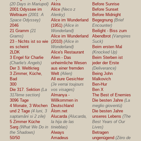
(20 Days in Mariupol)
Akira
Before Sunrise
2001:Odyssee im
Alice
(Neco z
Before Sunset
Weltraum
(2001: A
Alenky)
Before Midnight
Space Odyssey)
Alice im Wunderland
Begegnung
(Brief
2046
(1951)
(Alice in
Encounter)
21 Gramm
(21
Wonderland)
Beilight - Biss zum
Grams)
Alice im Wunderland
Abendbrot
(Vampires
23 - Nichts ist so wie
(2010)
(Alice in
Suck)
es scheint
Wonderland)
Beim ersten Mal
2LDK
Alice's Restaurant
(Knocked Up)
3 Engel für Charlie
Alien - Das
Beim Sterben ist
(Charlie's Angels)
unheimliche Wesen
jeder der Erste
Der 3. Weltkrieg
aus einer fremden
(Deliverance)
3 Zimmer, Küche,
Welt
(Alien)
Being John
Bad
All eure Gesichter
Malkovich
300
(Je verrai toujours
Ben-Hur
Die 317. Sektion
(La
vos visages)
Ben X
317ème section)
Almanya -
The Best of Enemies
3096 Tage
Willkommen in
Die besten Jahre
(La
4 Monate, 3 Wochen
Deutschland
meglio gioventù)
und 2 Tage
(4 luni, 3
Álom.net
Die besten Jahre
saptamâni si 2 zile)
Alucarda
(Alucarda,
unseres Lebens
(The
5 Zimmer Küche
la hija de las
Best Years of Our
Sarg
(What We Do in
tinieblas)
Lives)
the Shadows)
Always
Betragen
50/50
Amadeus
ungenügend
(Zéro de