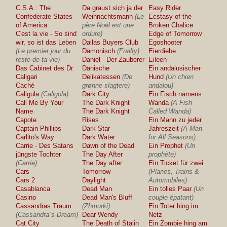
C.S.A.: The
Da graust sich ja der
Easy Rider
Confederate States
Weihnachtsmann
(Le
Ecstasy of the
of America
père Noël est une
Broken Chalice
C'est la vie - So sind
ordure)
Edge of Tomorrow
wir, so ist das Leben
Dallas Buyers Club
Egoshooter
(Le premier jour du
Dämonisch
(Frailty)
Eierdiebe
reste de ta vie)
Daniel - Der Zauberer
Eileen
Das Cabinet des Dr.
Dänische
Ein andalusischer
Caligari
Delikatessen
(De
Hund
(Un chien
Caché
grønne slagtere)
andalou)
Caligula
(Caligola)
Dark City
Ein Fisch namens
Call Me By Your
The Dark Knight
Wanda
(A Fish
Name
The Dark Knight
Called Wanda)
Capote
Rises
Ein Mann zu jeder
Captain Phillips
Dark Star
Jahreszeit
(A Man
Carlito's Way
Dark Water
for All Seasons)
Carrie - Des Satans
Dawn of the Dead
Ein Prophet
(Un
jüngste Tochter
The Day After
prophète)
(Carrie)
The Day after
Ein Ticket für zwei
Cars
Tomorrow
(Planes, Trains &
Cars 2
Daylight
Automobiles)
Casablanca
Dead Man
Ein tolles Paar
(Un
Casino
Dead Man's Bluff
couple épatant)
Cassandras Traum
(Zhmurki)
Ein Toter hing im
(Cassandra´s Dream)
Dear Wendy
Netz
Cat City
The Death of Stalin
Ein Zombie hing am