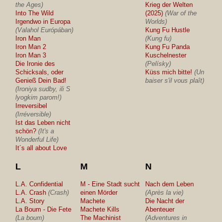
the Ages)
Krieg der Welten
Into The Wild
(2025)
(War of the
Irgendwo in Europa
Worlds)
(Valahol Európában)
Kung Fu Hustle
Iron Man
(Kung fu)
Iron Man 2
Kung Fu Panda
Iron Man 3
Kuschelnester
Die Ironie des
(Pelísky)
Schicksals, oder
Küss mich bitte!
(Un
Genieß Dein Bad!
baiser s'il vous plaît)
(Ironiya sudby, ili S
lyogkim parom!)
Irreversibel
(Irréversible)
Ist das Leben nicht
schön?
(It's a
Wonderful Life)
It´s all about Love
L
M
N
L.A. Confidential
M - Eine Stadt sucht
Nach dem Leben
L.A. Crash
(Crash)
einen Mörder
(Après la vie)
L.A. Story
Machete
Die Nacht der
La Boum - Die Fete
Machete Kills
Abenteuer
(La boum)
The Machinist
(Adventures in