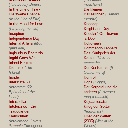
(The Lovely Bones)
mouchoirs)
In the Line of Fire -
Die kleinen
Die zweite Chance
Pariserinnen
(Diabolo
(In the Line of Fire)
menthe)
In the Mood for Love
Kneecap
(Fa yeung nin wa)
Knight and Day
Inception
Knockin´ On Heaven
Independence Day
´s Door
Infernal Affairs
(Mou
Kokowääh
gaan dou)
Kommando Leopard
Inglourious Basterds
Das Königreich der
Ingrid Goes West
Katzen
(Neko no
Inland Empire
ongaeshi)
Die Insel
(The
Der Konformist
(Il
Island)
Conformista)
Insider
Kontroll
Interstate 60
Kops
(Kopps)
(Interstate 60:
Der Korporal und die
Episodes of the
anderen
(A tizedes
Road)
meg a többiek)
Interstellar
Koyaanisqatsi
Intolerance - Die
Krieg der Götter
Tragödie der
(Immortals)
Menschheit
Krieg der Welten
(Intolerance: Love's
(2005)
(War of the
Struggle Throughout
Worlds)