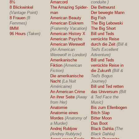
8½
Amarcord
conduite )
8 Blickwinkel
The Amazing Spider-
Die Bettwurst
(Vantage Point)
man
Der bewegte Mann
8 Frauen
(8
American Beauty
Big Fish
Femmes)
American Eiskrem
The Big Lebowski
8MM
(Fraternity Vacation)
The Big Short
96 Hours
(Taken)
American History X
Bill und Teds
American Psycho
verrückte Reise
American Werewolf
durch die Zeit
(Bill &
(An American
Ted's Excellent
Werewolf in London)
Adventure)
Amerikanische
Bill und Teds
Fiktion
(American
verrückte Reise in
Fiction)
die Zukunft
(Bill &
Die amerikanische
Ted's Bogus
Nacht
(La Nuit
Journey)
Américaine)
Bill und Ted retten
An American Crime
das Universum
(Bill
An ihrer Seite
(Away
& Ted Face the
from Her)
Music)
Anatomie
Bis zum Ellenbogen
Anatomie eines
Bitch Slap
Mordes
(Anatomy of
Bitter Moon
a Murder)
Das Boot
Andrej Rubljow
Black Dahlia
(The
(Andrey Rublyov)
Black Dahlia)