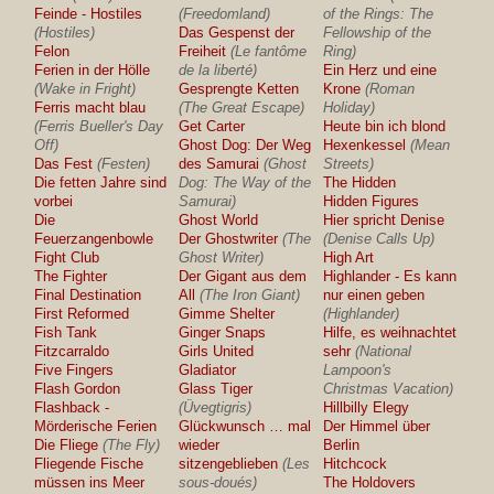
Feinde - Hostiles
(Freedomland)
of the Rings: The
(Hostiles)
Das Gespenst der
Fellowship of the
Felon
Freiheit
(Le fantôme
Ring)
Ferien in der Hölle
de la liberté)
Ein Herz und eine
(Wake in Fright)
Gesprengte Ketten
Krone
(Roman
Ferris macht blau
(The Great Escape)
Holiday)
(Ferris Bueller's Day
Get Carter
Heute bin ich blond
Off)
Ghost Dog: Der Weg
Hexenkessel
(Mean
Das Fest
(Festen)
des Samurai
(Ghost
Streets)
Die fetten Jahre sind
Dog: The Way of the
The Hidden
vorbei
Samurai)
Hidden Figures
Die
Ghost World
Hier spricht Denise
Feuerzangenbowle
Der Ghostwriter
(The
(Denise Calls Up)
Fight Club
Ghost Writer)
High Art
The Fighter
Der Gigant aus dem
Highlander - Es kann
Final Destination
All
(The Iron Giant)
nur einen geben
First Reformed
Gimme Shelter
(Highlander)
Fish Tank
Ginger Snaps
Hilfe, es weihnachtet
Fitzcarraldo
Girls United
sehr
(National
Five Fingers
Gladiator
Lampoon's
Flash Gordon
Glass Tiger
Christmas Vacation)
Flashback -
(Üvegtigris)
Hillbilly Elegy
Mörderische Ferien
Glückwunsch … mal
Der Himmel über
Die Fliege
(The Fly)
wieder
Berlin
Fliegende Fische
sitzengeblieben
(Les
Hitchcock
müssen ins Meer
sous-doués)
The Holdovers