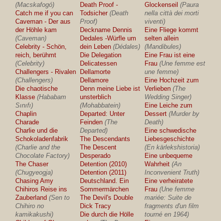
(Macskafogó)
Death Proof -
Glockenseil
(Paura
Catch me if you can
Todsicher
(Death
nella città dei morti
Caveman - Der aus
Proof)
viventi)
der Höhle kam
Deckname Dennis
Eine Fliege kommt
(Caveman)
Dedales -Würfle um
selten allein
Celebrity - Schön,
dein Leben
(Dédales)
(Mandibules)
reich, berühmt
Die Delegation
Eine Frau ist eine
(Celebrity)
Delicatessen
Frau
(Une femme est
Challengers - Rivalen
Dellamorte
une femme)
(Challengers)
Dellamore
Eine Hochzeit zum
Die chaotische
Denn meine Liebe ist
Verlieben
(The
Klasse
(Hababam
unsterblich
Wedding Singer)
Sınıfı)
(Mohabbatein)
Eine Leiche zum
Chaplin
Departed: Unter
Dessert
(Murder by
Charade
Feinden
(The
Death)
Charlie und die
Departed)
Eine schwedische
Schokoladenfabrik
The Descendants
Liebesgeschichte
(Charlie and the
The Descent
(En kärlekshistoria)
Chocolate Factory)
Desperado
Eine unbequeme
The Chaser
Detention (2010)
Wahrheit
(An
(Chugyeogja)
Detention (2011)
Inconvenient Truth)
Chasing Amy
Deutschland. Ein
Eine verheiratete
Chihiros Reise ins
Sommermärchen
Frau
(Une femme
Zauberland
(Sen to
The Devil's Double
mariée: Suite de
Chihiro no
Dick Tracy
fragments d'un film
kamikakushi)
Die durch die Hölle
tourné en 1964)