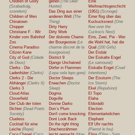
Children of Glory
gehen
(The Deer
Eine
(Szabadság,
Hunter)
Weihnachtsgeschichte
szerelem)
Das Ding aus einer
(1951)
(Scrooge)
Children of Men
anderen Welt
(The
Einer flog über das
Chinatown
Thing)
Kuckucksnest
(One
Chopper
Dirty Harry
flew over the
Christiane F. - Wir
Dirty Work
Cuckoo's Nest)
Kinder vom Bahnhof
Der diskrete Chame
Eins, Zwei, Pie - Wer
Zoo
der Bourgeoisie
(Le
die Wahl hat, hat die
Cinema Paradiso
charme discret de la
Qual
(100 Girls)
Citizen Kane
bourgeoisie)
Der Eisbär
City of God
(Cidade
District 9
Der Eiskalte Engel
de Deus)
Django Unchained
(Le samouraï)
Clerks - Die
Dörfer in Flammen
Eiskalte Engel
(Cruel
Ladenhüter
(Clerks)
(Lepa sela lepo gore)
Intentions)
Clerks 2 - Die
Doctor Sleeps
Der Eissturm
(The
Abhänger
(Clerks II)
Erwachen
(Doctor
Ice Storm)
Clerks 3
Sleep)
Ekel
(Repulsion)
Cloud Atlas
Dogma
El Topo
Cloverfield
Dogville
Elaha
Der Club der toten
Donnie Darko
Eldorádó
Dichter
(Dead Poets
Don´s Plum
Election
Society)
Don't come knocking
Elementarteilchen
Clueless
Dont Look Back
Elephant
Cocktail für eine
Do the right thing
Elf Uhr nachts
Leiche
(Rope)
Drachenzähmen
(Pierrot le fou)
Coco Chanel
(Coco
leicht gemacht
(How
Elina
(Elina - Som