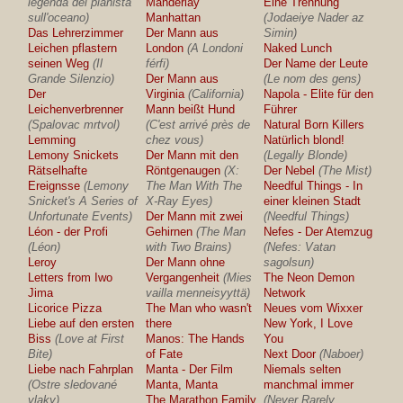
legenda del pianista
Manderlay
Eine Trennung
sull'oceano)
Manhattan
(Jodaeiye Nader az
Das Lehrerzimmer
Der Mann aus
Simin)
Leichen pflastern
London
(A Londoni
Naked Lunch
seinen Weg
(Il
férfi)
Der Name der Leute
Grande Silenzio)
Der Mann aus
(Le nom des gens)
Der
Virginia
(California)
Napola - Elite für den
Leichenverbrenner
Mann beißt Hund
Führer
(Spalovac mrtvol)
(C'est arrivé près de
Natural Born Killers
Lemming
chez vous)
Natürlich blond!
Lemony Snickets
Der Mann mit den
(Legally Blonde)
Rätselhafte
Röntgenaugen
(X:
Der Nebel
(The Mist)
Ereignsse
(Lemony
The Man With The
Needful Things - In
Snicket's A Series of
X-Ray Eyes)
einer kleinen Stadt
Unfortunate Events)
Der Mann mit zwei
(Needful Things)
Léon - der Profi
Gehirnen
(The Man
Nefes - Der Atemzug
(Léon)
with Two Brains)
(Nefes: Vatan
Leroy
Der Mann ohne
sagolsun)
Letters from Iwo
Vergangenheit
(Mies
The Neon Demon
Jima
vailla menneisyyttä)
Network
Licorice Pizza
The Man who wasn't
Neues vom Wixxer
Liebe auf den ersten
there
New York, I Love
Biss
(Love at First
Manos: The Hands
You
Bite)
of Fate
Next Door
(Naboer)
Liebe nach Fahrplan
Manta - Der Film
Niemals selten
(Ostre sledované
Manta, Manta
manchmal immer
vlaky)
The Marathon Family
(Never Rarely