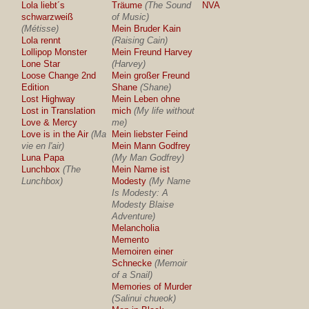
Lola liebt´s
Träume
(The Sound
NVA
schwarzweiß
of Music)
(Métisse)
Mein Bruder Kain
Lola rennt
(Raising Cain)
Lollipop Monster
Mein Freund Harvey
Lone Star
(Harvey)
Loose Change 2nd
Mein großer Freund
Edition
Shane
(Shane)
Lost Highway
Mein Leben ohne
Lost in Translation
mich
(My life without
Love & Mercy
me)
Love is in the Air
(Ma
Mein liebster Feind
vie en l'air)
Mein Mann Godfrey
Luna Papa
(My Man Godfrey)
Lunchbox
(The
Mein Name ist
Lunchbox)
Modesty
(My Name
Is Modesty: A
Modesty Blaise
Adventure)
Melancholia
Memento
Memoiren einer
Schnecke
(Memoir
of a Snail)
Memories of Murder
(Salinui chueok)