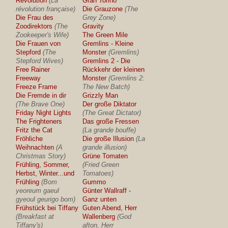
Revolution
(La
Gran Torino
révolution française)
Die Grauzone
(The
Die Frau des
Grey Zone)
Zoodirektors
(The
Gravity
Zookeeper's Wife)
The Green Mile
Die Frauen von
Gremlins - Kleine
Stepford
(The
Monster
(Gremlins)
Stepford Wives)
Gremlins 2 - Die
Free Rainer
Rückkehr der kleinen
Freeway
Monster
(Gremlins 2:
Freeze Frame
The New Batch)
Die Fremde in dir
Grizzly Man
(The Brave One)
Der große Diktator
Friday Night Lights
(The Great Dictator)
The Frighteners
Das große Fressen
Fritz the Cat
(La grande bouffe)
Fröhliche
Die große Illusion
(La
Weihnachten
(A
grande illusion)
Christmas Story)
Grüne Tomaten
Frühling, Sommer,
(Fried Green
Herbst, Winter...und
Tomatoes)
Frühling
(Bom
Gummo
yeoreum gaeul
Günter Wallraff -
gyeoul geurigo bom)
Ganz unten
Frühstück bei Tiffany
Guten Abend, Herr
(Breakfast at
Wallenberg
(God
Tiffany's)
afton, Herr