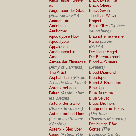
Angst essen Seele
Black Dynamite
auf
Black Sheep
Angst über der Stadt
Black Swan
(Peur sur la ville)
The Blair Witch
Animal Farm
Project
Antichrist
Blast Killer
(Dip huet
Antikörper
seung hung)
Apocalypse Now
Blau ist eine warme
Apocalypto
Farbe
(La vie
Appaloosa
d'Adèle)
Arachnophobia
Der blaue Engel
Argo
Die Blechtrommel
Armee der Finsternis
Blood & Sinners
(Army of Darkness)
(Sinners)
The Artist
Blood Diamond
Asphalt-Haie
(Pixote:
Bloodsport
A Lei do Mais Fraco)
Blond & Brunettes
Asterix bei den
Blow Up
Briten
(Astérix chez
Blue Jasmine
les Bretons)
Blue Velvet
Asterix der Gallier
Blues Brothers
(Astérix le Gaulois)
Blutgericht in Texas
Asterix erobert Rom
(The Texas
(Les douze travaux
Chainsaw Massacre)
d'Astérix)
Der blutige Pfad
Asterix - Sieg über
Gottes
(The
Cäsar
(Astérix et la
Boondock Saints)