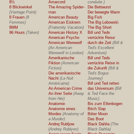
8½
Amarcord
conduite )
8 Blickwinkel
The Amazing Spider-
Die Bettwurst
(Vantage Point)
man
Der bewegte Mann
8 Frauen
(8
American Beauty
Big Fish
Femmes)
American Eiskrem
The Big Lebowski
8MM
(Fraternity Vacation)
The Big Short
96 Hours
(Taken)
American History X
Bill und Teds
American Psycho
verrückte Reise
American Werewolf
durch die Zeit
(Bill &
(An American
Ted's Excellent
Werewolf in London)
Adventure)
Amerikanische
Bill und Teds
Fiktion
(American
verrückte Reise in
Fiction)
die Zukunft
(Bill &
Die amerikanische
Ted's Bogus
Nacht
(La Nuit
Journey)
Américaine)
Bill und Ted retten
An American Crime
das Universum
(Bill
An ihrer Seite
(Away
& Ted Face the
from Her)
Music)
Anatomie
Bis zum Ellenbogen
Anatomie eines
Bitch Slap
Mordes
(Anatomy of
Bitter Moon
a Murder)
Das Boot
Andrej Rubljow
Black Dahlia
(The
(Andrey Rublyov)
Black Dahlia)