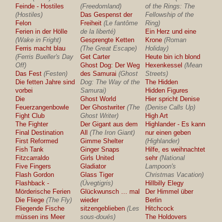
Feinde - Hostiles
(Freedomland)
of the Rings: The
(Hostiles)
Das Gespenst der
Fellowship of the
Felon
Freiheit
(Le fantôme
Ring)
Ferien in der Hölle
de la liberté)
Ein Herz und eine
(Wake in Fright)
Gesprengte Ketten
Krone
(Roman
Ferris macht blau
(The Great Escape)
Holiday)
(Ferris Bueller's Day
Get Carter
Heute bin ich blond
Off)
Ghost Dog: Der Weg
Hexenkessel
(Mean
Das Fest
(Festen)
des Samurai
(Ghost
Streets)
Die fetten Jahre sind
Dog: The Way of the
The Hidden
vorbei
Samurai)
Hidden Figures
Die
Ghost World
Hier spricht Denise
Feuerzangenbowle
Der Ghostwriter
(The
(Denise Calls Up)
Fight Club
Ghost Writer)
High Art
The Fighter
Der Gigant aus dem
Highlander - Es kann
Final Destination
All
(The Iron Giant)
nur einen geben
First Reformed
Gimme Shelter
(Highlander)
Fish Tank
Ginger Snaps
Hilfe, es weihnachtet
Fitzcarraldo
Girls United
sehr
(National
Five Fingers
Gladiator
Lampoon's
Flash Gordon
Glass Tiger
Christmas Vacation)
Flashback -
(Üvegtigris)
Hillbilly Elegy
Mörderische Ferien
Glückwunsch … mal
Der Himmel über
Die Fliege
(The Fly)
wieder
Berlin
Fliegende Fische
sitzengeblieben
(Les
Hitchcock
müssen ins Meer
sous-doués)
The Holdovers