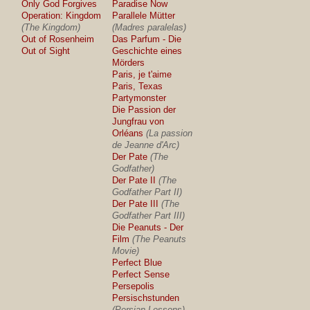
Only God Forgives
Paradise Now
Operation: Kingdom
Parallele Mütter
(The Kingdom)
(Madres paralelas)
Out of Rosenheim
Das Parfum - Die
Out of Sight
Geschichte eines
Mörders
Paris, je t'aime
Paris, Texas
Partymonster
Die Passion der
Jungfrau von
Orléans
(La passion
de Jeanne d'Arc)
Der Pate
(The
Godfather)
Der Pate II
(The
Godfather Part II)
Der Pate III
(The
Godfather Part III)
Die Peanuts - Der
Film
(The Peanuts
Movie)
Perfect Blue
Perfect Sense
Persepolis
Persischstunden
(Persian Lessons)