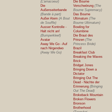
(L'arnacoeur)
Die Bourne
Die
Verschwörung
(The
Außenseiterbande
Bourne Supremacy)
(Bande à part)
Das Bourne
Außer Atem
(A Bout
Ultimatum
(The
de Souffle)
Bourne Ultimatum)
Ausser Kontrolle -
Bowling for
Halt nicht an!
Columbine
(Bumperkleef)
Die Braut des
Avatar
Prinzen
(The
Away We Go - Auf
Princess Bride)
nach Nirgendwo
Brazil
(Away We Go)
Breakfast Club
Breaking the Waves
Brick
Bridget Jones
Bringing Down a
Dictator
Bringing Out The
Dead - Nächte der
Erinnerung
(Bringing
Out The Dead)
Brokeback Mountain
Broken Flowers
Bronson
Brotherhood
(Taegukgi