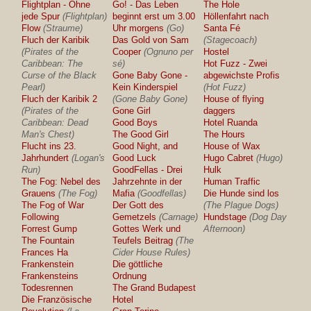
Flightplan - Ohne
Go! - Das Leben
The Hole
jede Spur
(Flightplan)
beginnt erst um 3.00
Höllenfahrt nach
Flow
(Straume)
Uhr morgens
(Go)
Santa Fé
Fluch der Karibik
Das Gold von Sam
(Stagecoach)
(Pirates of the
Cooper
(Ognuno per
Hostel
Caribbean: The
sé)
Hot Fuzz - Zwei
Curse of the Black
Gone Baby Gone -
abgewichste Profis
Pearl)
Kein Kinderspiel
(Hot Fuzz)
Fluch der Karibik 2
(Gone Baby Gone)
House of flying
(Pirates of the
Gone Girl
daggers
Caribbean: Dead
Good Boys
Hotel Ruanda
Man's Chest)
The Good Girl
The Hours
Flucht ins 23.
Good Night, and
House of Wax
Jahrhundert
(Logan's
Good Luck
Hugo Cabret
(Hugo)
Run)
GoodFellas - Drei
Hulk
The Fog: Nebel des
Jahrzehnte in der
Human Traffic
Grauens
(The Fog)
Mafia
(Goodfellas)
Die Hunde sind los
The Fog of War
Der Gott des
(The Plague Dogs)
Following
Gemetzels
(Carnage)
Hundstage
(Dog Day
Forrest Gump
Gottes Werk und
Afternoon)
The Fountain
Teufels Beitrag
(The
Frances Ha
Cider House Rules)
Frankenstein
Die göttliche
Frankensteins
Ordnung
Todesrennen
The Grand Budapest
Die Französische
Hotel