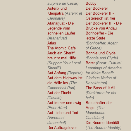
surprise de César)
Bobby
Asterix und
Der Bockerer
Kleopatra
(Astérix et
Der Bockerer II -
Cléopâtre)
Österreich ist frei
Atanarjuat - Die
Der Bockerer III - Die
Legende vom
Brücke von Andau
schnellen Läufer
Bonhoeffer - Die
(Atanarjuat)
letzte Stufe
Atlas
(Bonhoeffer: Agent
The Atomic Cafe
of Grace)
Auch ein Sheriff
Bonnie und Clyde
braucht mal Hilfe
(Bonnie and Clyde)
(Support Your Local
Borat
(Borat: Cultural
Sheriff!)
Learnings of America
Auf Anfang
(Reprise)
for Make Benefit
Auf dem Highway ist
Glorious Nation of
die Hölle los
(The
Kazakhstan)
Cannonball Run)
The Boss of It All
Auf der Flucht
(Direktøren for det
(Cavale)
hele)
Auf immer und ewig
Botschafter der
(Ever After)
Angst
(The
Auf Liebe und Tod
Manchurian
(Vivement
Candidate)
dimanche!)
Die Bourne Identität
Der Auftragslover
(The Bourne Identity)