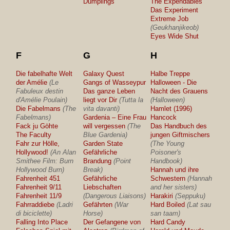
Dumplings
The Expendables
Das Experiment
Extreme Job
(Geukhanjikeob)
Eyes Wide Shut
F
G
H
Die fabelhafte Welt
Galaxy Quest
Halbe Treppe
der Amélie
(Le
Gangs of Wasseypur
Halloween - Die
Fabuleux destin
Das ganze Leben
Nacht des Grauens
d'Amélie Poulain)
liegt vor Dir
(Tutta la
(Halloween)
Die Fabelmans
(The
vita davanti)
Hamlet (1996)
Fabelmans)
Gardenia – Eine Frau
Hancock
Fack ju Göhte
will vergessen
(The
Das Handbuch des
The Faculty
Blue Gardenia)
jungen Giftmischers
Fahr zur Hölle,
Garden State
(The Young
Hollywood!
(An Alan
Gefährliche
Poisoner's
Smithee Film: Burn
Brandung
(Point
Handbook)
Hollywood Burn)
Break)
Hannah und ihre
Fahrenheit 451
Gefährliche
Schwestern
(Hannah
Fahrenheit 9/11
Liebschaften
and her sisters)
Fahrenheit 11/9
(Dangerous Liaisons)
Harakiri
(Seppuku)
Fahrraddiebe
(Ladri
Gefährten
(War
Hard Boiled
(Lat sau
di biciclette)
Horse)
san taam)
Falling Into Place
Der Gefangene von
Hard Candy