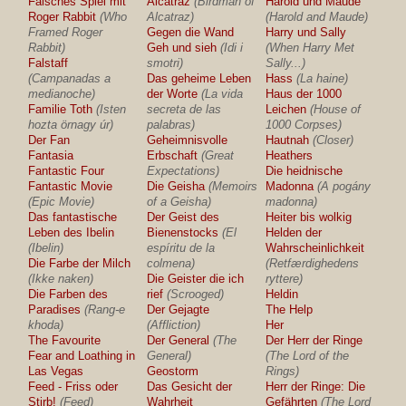
Falsches Spiel mit
Alcatraz
(Birdman of
Harold und Maude
Roger Rabbit
(Who
Alcatraz)
(Harold and Maude)
Framed Roger
Gegen die Wand
Harry und Sally
Rabbit)
Geh und sieh
(Idi i
(When Harry Met
Falstaff
smotri)
Sally...)
(Campanadas a
Das geheime Leben
Hass
(La haine)
medianoche)
der Worte
(La vida
Haus der 1000
Familie Toth
(Isten
secreta de las
Leichen
(House of
hozta örnagy úr)
palabras)
1000 Corpses)
Der Fan
Geheimnisvolle
Hautnah
(Closer)
Fantasia
Erbschaft
(Great
Heathers
Fantastic Four
Expectations)
Die heidnische
Fantastic Movie
Die Geisha
(Memoirs
Madonna
(A pogány
(Epic Movie)
of a Geisha)
madonna)
Das fantastische
Der Geist des
Heiter bis wolkig
Leben des Ibelin
Bienenstocks
(El
Helden der
(Ibelin)
espíritu de la
Wahrscheinlichkeit
Die Farbe der Milch
colmena)
(Retfærdighedens
(Ikke naken)
Die Geister die ich
ryttere)
Die Farben des
rief
(Scrooged)
Heldin
Paradises
(Rang-e
Der Gejagte
The Help
khoda)
(Affliction)
Her
The Favourite
Der General
(The
Der Herr der Ringe
Fear and Loathing in
General)
(The Lord of the
Las Vegas
Geostorm
Rings)
Feed - Friss oder
Das Gesicht der
Herr der Ringe: Die
Stirb!
(Feed)
Wahrheit
Gefährten
(The Lord