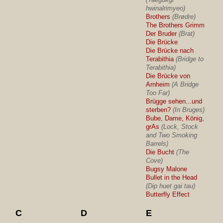
hwinalrimyeo)
Brothers
(Brødre)
The Brothers Grimm
Der Bruder
(Brat)
Die Brücke
Die Brücke nach
Terabithia
(Bridge to
Terabithia)
Die Brücke von
Arnheim
(A Bridge
Too Far)
Brügge sehen...und
sterben?
(In Bruges)
Bube, Dame, König,
grAs
(Lock, Stock
and Two Smoking
Barrels)
Die Bucht
(The
Cove)
Bugsy Malone
Bullet in the Head
(Dip huet gai tau)
Butterfly Effect
C
D
E