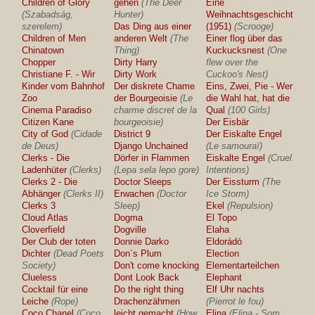
Children of Glory
gehen
(The Deer
Eine
(Szabadság,
Hunter)
Weihnachtsgeschichte
szerelem)
Das Ding aus einer
(1951)
(Scrooge)
Children of Men
anderen Welt
(The
Einer flog über das
Chinatown
Thing)
Kuckucksnest
(One
Chopper
Dirty Harry
flew over the
Christiane F. - Wir
Dirty Work
Cuckoo's Nest)
Kinder vom Bahnhof
Der diskrete Chame
Eins, Zwei, Pie - Wer
Zoo
der Bourgeoisie
(Le
die Wahl hat, hat die
Cinema Paradiso
charme discret de la
Qual
(100 Girls)
Citizen Kane
bourgeoisie)
Der Eisbär
City of God
(Cidade
District 9
Der Eiskalte Engel
de Deus)
Django Unchained
(Le samouraï)
Clerks - Die
Dörfer in Flammen
Eiskalte Engel
(Cruel
Ladenhüter
(Clerks)
(Lepa sela lepo gore)
Intentions)
Clerks 2 - Die
Doctor Sleeps
Der Eissturm
(The
Abhänger
(Clerks II)
Erwachen
(Doctor
Ice Storm)
Clerks 3
Sleep)
Ekel
(Repulsion)
Cloud Atlas
Dogma
El Topo
Cloverfield
Dogville
Elaha
Der Club der toten
Donnie Darko
Eldorádó
Dichter
(Dead Poets
Don´s Plum
Election
Society)
Don't come knocking
Elementarteilchen
Clueless
Dont Look Back
Elephant
Cocktail für eine
Do the right thing
Elf Uhr nachts
Leiche
(Rope)
Drachenzähmen
(Pierrot le fou)
Coco Chanel
(Coco
leicht gemacht
(How
Elina
(Elina - Som