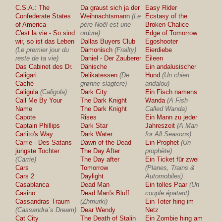
C.S.A.: The
Da graust sich ja der
Easy Rider
Confederate States
Weihnachtsmann
(Le
Ecstasy of the
of America
père Noël est une
Broken Chalice
C'est la vie - So sind
ordure)
Edge of Tomorrow
wir, so ist das Leben
Dallas Buyers Club
Egoshooter
(Le premier jour du
Dämonisch
(Frailty)
Eierdiebe
reste de ta vie)
Daniel - Der Zauberer
Eileen
Das Cabinet des Dr.
Dänische
Ein andalusischer
Caligari
Delikatessen
(De
Hund
(Un chien
Caché
grønne slagtere)
andalou)
Caligula
(Caligola)
Dark City
Ein Fisch namens
Call Me By Your
The Dark Knight
Wanda
(A Fish
Name
The Dark Knight
Called Wanda)
Capote
Rises
Ein Mann zu jeder
Captain Phillips
Dark Star
Jahreszeit
(A Man
Carlito's Way
Dark Water
for All Seasons)
Carrie - Des Satans
Dawn of the Dead
Ein Prophet
(Un
jüngste Tochter
The Day After
prophète)
(Carrie)
The Day after
Ein Ticket für zwei
Cars
Tomorrow
(Planes, Trains &
Cars 2
Daylight
Automobiles)
Casablanca
Dead Man
Ein tolles Paar
(Un
Casino
Dead Man's Bluff
couple épatant)
Cassandras Traum
(Zhmurki)
Ein Toter hing im
(Cassandra´s Dream)
Dear Wendy
Netz
Cat City
The Death of Stalin
Ein Zombie hing am