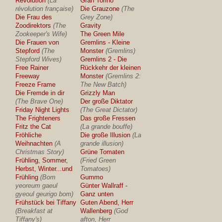
Revolution
(La
Gran Torino
révolution française)
Die Grauzone
(The
Die Frau des
Grey Zone)
Zoodirektors
(The
Gravity
Zookeeper's Wife)
The Green Mile
Die Frauen von
Gremlins - Kleine
Stepford
(The
Monster
(Gremlins)
Stepford Wives)
Gremlins 2 - Die
Free Rainer
Rückkehr der kleinen
Freeway
Monster
(Gremlins 2:
Freeze Frame
The New Batch)
Die Fremde in dir
Grizzly Man
(The Brave One)
Der große Diktator
Friday Night Lights
(The Great Dictator)
The Frighteners
Das große Fressen
Fritz the Cat
(La grande bouffe)
Fröhliche
Die große Illusion
(La
Weihnachten
(A
grande illusion)
Christmas Story)
Grüne Tomaten
Frühling, Sommer,
(Fried Green
Herbst, Winter...und
Tomatoes)
Frühling
(Bom
Gummo
yeoreum gaeul
Günter Wallraff -
gyeoul geurigo bom)
Ganz unten
Frühstück bei Tiffany
Guten Abend, Herr
(Breakfast at
Wallenberg
(God
Tiffany's)
afton, Herr