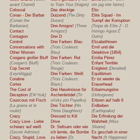
avant Chanel)
to Train Your Dragon)
om jag inte fanns)
Colossal
Das dreckige
Elio
Conan - Der Barbar
Dutzend
(The Dirty
Elite Squad - Im
(Conan the
Dozen)
Sumpf der Korruption
Barbarian)
Drei Amigos!
(Three
(Tropa de Elite 2 - O
Contact
Amigos!)
Inimigo Agora É
Contagion
Drei D
Outro)
Control
Drei Farben: Blau
Elizabethtown
Conversations with
(Trois Couleurs:
Emil und die
Other Women
Bleu)
Detektive (1954)
Coogans großer Bluff
Drei Farben: Rot
Emilia Pérez
(Coogan's Bluff)
(Trois Couleurs:
Enfant Terrible
Cop Secret
Rouge)
Entgleist
(Derailed)
(Leynilögga)
Drei Farben: Weiß
Equilibrium
Coraline
(Trois Couleurs:
Er ist wieder da
Cortex
Blanc)
Eraserhead
The Cost of
Drei Haselnüsse für
Erbarmungslos
Deception
(Elk*rtuk)
Aschenbrödel
(Tri
(Unforgiven)
Couscous mit Fisch
orísky pro Popelku)
Erbsen auf halb 6
(La graine et le
Drei Töchter
(His
Erdbeben
mulet)
Three Daughters)
(Earthquake)
Crazy
Dressed to Kill
Die Erfindung der
Crazy Love - Liebe
Drive
Wahrheit
(Miss
schwarz auf weiß
Dr. Seltsam oder wie
Sloane)
(Secret Admirer)
ich lernte, die Bombe
Es geschah in einer
Crazy, Stupid, Love.
zu lieben
(Dr.
Nacht
(It Happened