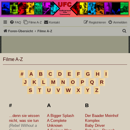
Underground Film
Community
Die Underground Film Community ist ein deutschsprachiges Filmforum und ein Paradies
FAQ
Filme A-Z
Kontakt
Registrieren
Anmelden
für Cineasten und Filmsüchtige jenseits des Mainstreams.
S
Foren-Übersicht
Filme A-Z
u
c
h
Filme A-Z
e
#
A
B
C
D
E
F
G
H
I
J
K
L
M
N
O
P
Q
R
S
T
U
V
W
X
Y
Z
#
A
B
...denn sie wissen
A Bigger Splash
Der Baader Meinhof
nicht, was sie tun
A Complete
Komplex
(Rebel Without a
Unknown
Baby Driver