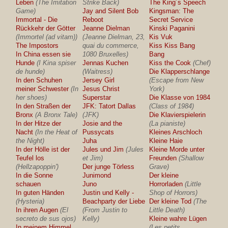
Leben
(The Imitation
Strike Back)
The King´s Speech
Game)
Jay and Silent Bob
Kingsman: The
Immortal - Die
Reboot
Secret Service
Rückkehr der Götter
Jeanne Dielman
Kinski Paganini
(Immortel (ad vitam))
(Jeanne Dielman, 23,
Kis Vuk
The Impostors
quai du commerce,
Kiss Kiss Bang
In China essen sie
1080 Bruxelles)
Bang
Hunde
(I Kina spiser
Jennas Kuchen
Kiss the Cook
(Chef)
de hunde)
(Waitress)
Die Klapperschlange
In den Schuhen
Jersey Girl
(Escape from New
meiner Schwester
(In
Jesus Christ
York)
her shoes)
Superstar
Die Klasse von 1984
In den Straßen der
JFK: Tatort Dallas
(Class of 1984)
Bronx
(A Bronx Tale)
(JFK)
Die Klavierspielerin
In der Hitze der
Josie and the
(La pianiste)
Nacht
(In the Heat of
Pussycats
Kleines Arschloch
the Night)
Juha
Kleine Haie
In der Hölle ist der
Jules und Jim
(Jules
Kleine Morde unter
Teufel los
et Jim)
Freunden
(Shallow
(Hellzapoppin')
Der junge Törless
Grave)
In die Sonne
Junimond
Der kleine
schauen
Juno
Horrorladen
(Little
In guten Händen
Justin und Kelly -
Shop of Horrors)
(Hysteria)
Beachparty der Liebe
Der kleine Tod
(The
In ihren Augen
(El
(From Justin to
Little Death)
secreto de sus ojos)
Kelly)
Kleine wahre Lügen
In meinem Himmel
(Les petits