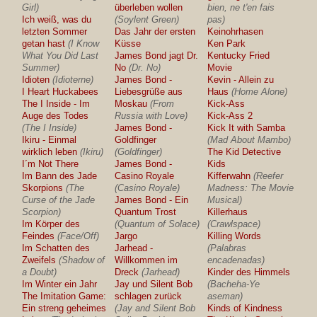
Girl)
überleben wollen
bien, ne t'en fais
Ich weiß, was du
(Soylent Green)
pas)
letzten Sommer
Das Jahr der ersten
Keinohrhasen
getan hast
(I Know
Küsse
Ken Park
What You Did Last
James Bond jagt Dr.
Kentucky Fried
Summer)
No
(Dr. No)
Movie
Idioten
(Idioterne)
James Bond -
Kevin - Allein zu
I Heart Huckabees
Liebesgrüße aus
Haus
(Home Alone)
The I Inside - Im
Moskau
(From
Kick-Ass
Auge des Todes
Russia with Love)
Kick-Ass 2
(The I Inside)
James Bond -
Kick It with Samba
Ikiru - Einmal
Goldfinger
(Mad About Mambo)
wirklich leben
(Ikiru)
(Goldfinger)
The Kid Detective
I´m Not There
James Bond -
Kids
Im Bann des Jade
Casino Royale
Kifferwahn
(Reefer
Skorpions
(The
(Casino Royale)
Madness: The Movie
Curse of the Jade
James Bond - Ein
Musical)
Scorpion)
Quantum Trost
Killerhaus
Im Körper des
(Quantum of Solace)
(Crawlspace)
Feindes
(Face/Off)
Jargo
Killing Words
Im Schatten des
Jarhead -
(Palabras
Zweifels
(Shadow of
Willkommen im
encadenadas)
a Doubt)
Dreck
(Jarhead)
Kinder des Himmels
Im Winter ein Jahr
Jay und Silent Bob
(Bacheha-Ye
The Imitation Game:
schlagen zurück
aseman)
Ein streng geheimes
(Jay and Silent Bob
Kinds of Kindness