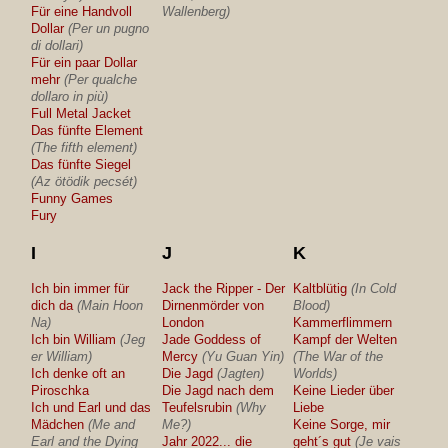
Für eine Handvoll
Wallenberg)
Dollar
(Per un pugno
di dollari)
Für ein paar Dollar
mehr
(Per qualche
dollaro in più)
Full Metal Jacket
Das fünfte Element
(The fifth element)
Das fünfte Siegel
(Az ötödik pecsét)
Funny Games
Fury
I
J
K
Ich bin immer für
Jack the Ripper - Der
Kaltblütig
(In Cold
dich da
(Main Hoon
Dirnenmörder von
Blood)
Na)
London
Kammerflimmern
Ich bin William
(Jeg
Jade Goddess of
Kampf der Welten
er William)
Mercy
(Yu Guan Yin)
(The War of the
Ich denke oft an
Die Jagd
(Jagten)
Worlds)
Piroschka
Die Jagd nach dem
Keine Lieder über
Ich und Earl und das
Teufelsrubin
(Why
Liebe
Mädchen
(Me and
Me?)
Keine Sorge, mir
Earl and the Dying
Jahr 2022... die
geht´s gut
(Je vais