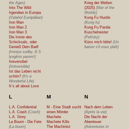
the Ages)
Krieg der Welten
Into The Wild
(2025)
(War of the
Irgendwo in Europa
Worlds)
(Valahol Európában)
Kung Fu Hustle
Iron Man
(Kung fu)
Iron Man 2
Kung Fu Panda
Iron Man 3
Kuschelnester
Die Ironie des
(Pelísky)
Schicksals, oder
Küss mich bitte!
(Un
Genieß Dein Bad!
baiser s'il vous plaît)
(Ironiya sudby, ili S
lyogkim parom!)
Irreversibel
(Irréversible)
Ist das Leben nicht
schön?
(It's a
Wonderful Life)
It´s all about Love
L
M
N
L.A. Confidential
M - Eine Stadt sucht
Nach dem Leben
L.A. Crash
(Crash)
einen Mörder
(Après la vie)
L.A. Story
Machete
Die Nacht der
La Boum - Die Fete
Machete Kills
Abenteuer
(La boum)
The Machinist
(Adventures in