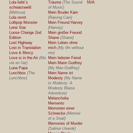
Lola liebt´s
Träume
(The Sound
NVA
schwarzweiß
of Music)
(Métisse)
Mein Bruder Kain
Lola rennt
(Raising Cain)
Lollipop Monster
Mein Freund Harvey
Lone Star
(Harvey)
Loose Change 2nd
Mein großer Freund
Edition
Shane
(Shane)
Lost Highway
Mein Leben ohne
Lost in Translation
mich
(My life without
Love & Mercy
me)
Love is in the Air
(Ma
Mein liebster Feind
vie en l'air)
Mein Mann Godfrey
Luna Papa
(My Man Godfrey)
Lunchbox
(The
Mein Name ist
Lunchbox)
Modesty
(My Name
Is Modesty: A
Modesty Blaise
Adventure)
Melancholia
Memento
Memoiren einer
Schnecke
(Memoir
of a Snail)
Memories of Murder
(Salinui chueok)