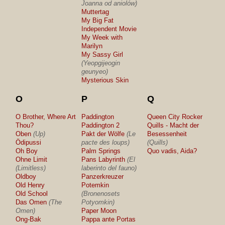
Joanna od aniolów)
Muttertag
My Big Fat
Independent Movie
My Week with
Marilyn
My Sassy Girl
(Yeopgijeogin
geunyeo)
Mysterious Skin
O
P
Q
O Brother, Where Art
Paddington
Queen City Rocker
Thou?
Paddington 2
Quills - Macht der
Oben
(Up)
Pakt der Wölfe
(Le
Besessenheit
Ödipussi
pacte des loups)
(Quills)
Oh Boy
Palm Springs
Quo vadis, Aida?
Ohne Limit
Pans Labyrinth
(El
(Limitless)
laberinto del fauno)
Oldboy
Panzerkreuzer
Old Henry
Potemkin
Old School
(Bronenosets
Das Omen
(The
Potyomkin)
Omen)
Paper Moon
Ong-Bak
Pappa ante Portas