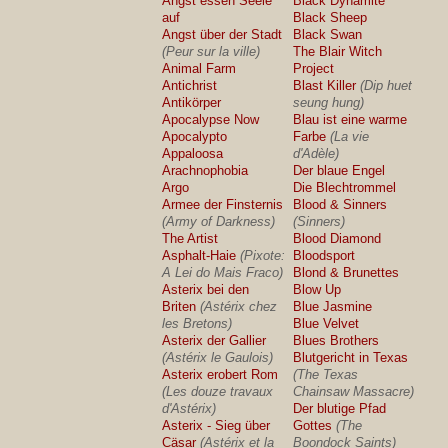
Angst essen Seele
Black Dynamite
auf
Black Sheep
Angst über der Stadt
Black Swan
(Peur sur la ville)
The Blair Witch
Animal Farm
Project
Antichrist
Blast Killer
(Dip huet
Antikörper
seung hung)
Apocalypse Now
Blau ist eine warme
Apocalypto
Farbe
(La vie
Appaloosa
d'Adèle)
Arachnophobia
Der blaue Engel
Argo
Die Blechtrommel
Armee der Finsternis
Blood & Sinners
(Army of Darkness)
(Sinners)
The Artist
Blood Diamond
Asphalt-Haie
(Pixote:
Bloodsport
A Lei do Mais Fraco)
Blond & Brunettes
Asterix bei den
Blow Up
Briten
(Astérix chez
Blue Jasmine
les Bretons)
Blue Velvet
Asterix der Gallier
Blues Brothers
(Astérix le Gaulois)
Blutgericht in Texas
Asterix erobert Rom
(The Texas
(Les douze travaux
Chainsaw Massacre)
d'Astérix)
Der blutige Pfad
Asterix - Sieg über
Gottes
(The
Cäsar
(Astérix et la
Boondock Saints)