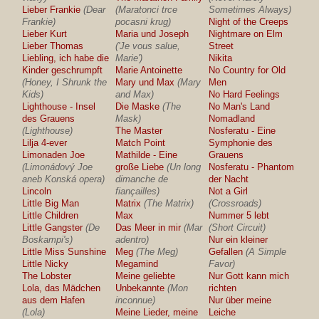
Lieber Frankie
(Dear
(Maratonci trce
Sometimes Always)
Frankie)
pocasni krug)
Night of the Creeps
Lieber Kurt
Maria und Joseph
Nightmare on Elm
Lieber Thomas
('Je vous salue,
Street
Liebling, ich habe die
Marie')
Nikita
Kinder geschrumpft
Marie Antoinette
No Country for Old
(Honey, I Shrunk the
Mary und Max
(Mary
Men
Kids)
and Max)
No Hard Feelings
Lighthouse - Insel
Die Maske
(The
No Man's Land
des Grauens
Mask)
Nomadland
(Lighthouse)
The Master
Nosferatu - Eine
Lilja 4-ever
Match Point
Symphonie des
Limonaden Joe
Mathilde - Eine
Grauens
(Limonádový Joe
große Liebe
(Un long
Nosferatu - Phantom
aneb Konská opera)
dimanche de
der Nacht
Lincoln
fiançailles)
Not a Girl
Little Big Man
Matrix
(The Matrix)
(Crossroads)
Little Children
Max
Nummer 5 lebt
Little Gangster
(De
Das Meer in mir
(Mar
(Short Circuit)
Boskampi's)
adentro)
Nur ein kleiner
Little Miss Sunshine
Meg
(The Meg)
Gefallen
(A Simple
Little Nicky
Megamind
Favor)
The Lobster
Meine geliebte
Nur Gott kann mich
Lola, das Mädchen
Unbekannte
(Mon
richten
aus dem Hafen
inconnue)
Nur über meine
(Lola)
Meine Lieder, meine
Leiche