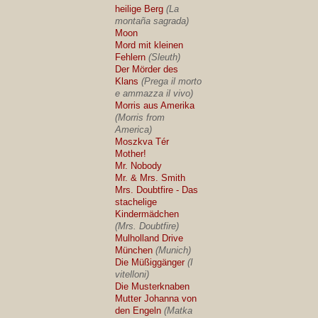
heilige Berg
(La
montaña sagrada)
Moon
Mord mit kleinen
Fehlern
(Sleuth)
Der Mörder des
Klans
(Prega il morto
e ammazza il vivo)
Morris aus Amerika
(Morris from
America)
Moszkva Tér
Mother!
Mr. Nobody
Mr. & Mrs. Smith
Mrs. Doubtfire - Das
stachelige
Kindermädchen
(Mrs. Doubtfire)
Mulholland Drive
München
(Munich)
Die Müßiggänger
(I
vitelloni)
Die Musterknaben
Mutter Johanna von
den Engeln
(Matka