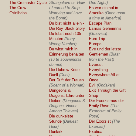
The Cremaster Cycle
Strangelove or: How
One Night)
The Crow
I Learned to Stop
Es war einmal in
Csinibaba
Worrying and Love
Amerika
(Once upon
the Bomb)
a time in America)
Du bist nicht allein -
Escape Plan
Die Roy Black Story
Esmas Geheimnis
Du lebst noch 105
(Grbavica)
Minuten
(Sorry,
Euro Trip
Wrong Number)
Europa
Du wirst mich in
Eve und der letzte
Erinnerung behalten
Gentleman
(Blast
(Tu te souviendras
from the Past)
de moi)
Everest
Die Dubrow-Krise
Everything
Duell
(Duel)
Everywhere All at
Der Duft der Frauen
Once
(Scent of a Woman)
Evil
(Ondskan)
Dungeons &
Exit Through the Gift
Dragons: Ehre unter
Shop
Dieben
(Dungeons &
Der Exorzismus der
Dragons: Honor
Emily Rose
(The
Among Thieves)
Exorcism of Emily
Die dunkelste
Rose)
Stunde
(Darkest
Der Exorzist
(The
Hour)
Exorcist)
Dunkirk
Exotica