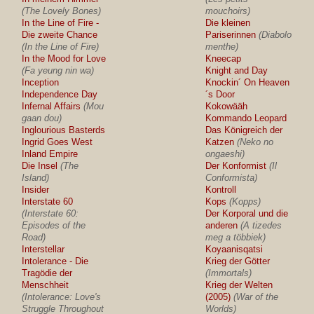
(The Lovely Bones)
mouchoirs)
In the Line of Fire -
Die kleinen
Die zweite Chance
Pariserinnen
(Diabolo
(In the Line of Fire)
menthe)
In the Mood for Love
Kneecap
(Fa yeung nin wa)
Knight and Day
Inception
Knockin´ On Heaven
Independence Day
´s Door
Infernal Affairs
(Mou
Kokowääh
gaan dou)
Kommando Leopard
Inglourious Basterds
Das Königreich der
Ingrid Goes West
Katzen
(Neko no
Inland Empire
ongaeshi)
Die Insel
(The
Der Konformist
(Il
Island)
Conformista)
Insider
Kontroll
Interstate 60
Kops
(Kopps)
(Interstate 60:
Der Korporal und die
Episodes of the
anderen
(A tizedes
Road)
meg a többiek)
Interstellar
Koyaanisqatsi
Intolerance - Die
Krieg der Götter
Tragödie der
(Immortals)
Menschheit
Krieg der Welten
(Intolerance: Love's
(2005)
(War of the
Struggle Throughout
Worlds)