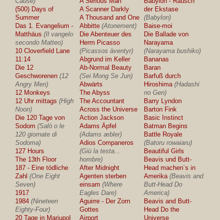
Cause)
A Serious Man
Babylon - Rausch
(500) Days of
A Scanner Darkly
der Ekstase
Summer
A Thousand and One
(Babylon)
Das 1. Evangelium -
Abbitte
(Atonement)
Baise-moi
Matthäus
(Il vangelo
Die Abenteuer des
Die Ballade von
secondo Matteo)
Herrn Picasso
Narayama
10 Cloverfield Lane
(Picassos äventyr)
(Narayama bushiko)
11:14
Abgrund im Keller
Bananas
Die 12
Ab-Normal Beauty
Baran
Geschworenen
(12
(Sei Mong Se Jun)
Barfuß durch
Angry Men)
Abwärts
Hiroshima
(Hadashi
12 Monkeys
The Abyss
no Gen)
12 Uhr mittags
(High
The Accountant
Barry Lyndon
Noon)
Across the Universe
Barton Fink
Die 120 Tage von
Action Jackson
Basic Instinct
Sodom
(Salò o le
Adams Äpfel
Batman Begins
120 giornate di
(Adams æbler)
Battle Royale
Sodoma)
Adios Companeros
(Batoru rowaiaru)
127 Hours
(Giù la testa...
Beautiful Girls
The 13th Floor
hombre)
Beavis und Butt-
187 - Eine tödliche
After Midnight
Head machen´s in
Zahl
(One Eight
Agenten sterben
Amerika
(Beavis and
Seven)
einsam
(Where
Butt-Head Do
1917
Eagles Dare)
America)
1984
(Nineteen
Aguirre - Der Zorn
Beavis and Butt-
Eighty-Four)
Gottes
Head Do the
20 Tage in Mariupol
Airport
Universe