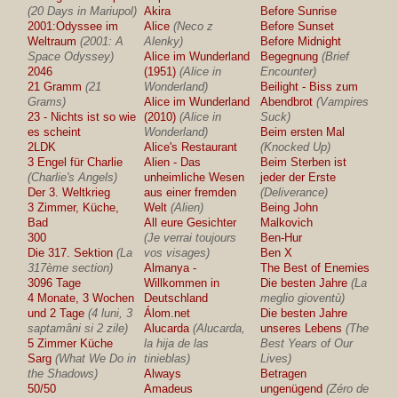
(20 Days in Mariupol)
Akira
Before Sunrise
2001:Odyssee im
Alice
(Neco z
Before Sunset
Weltraum
(2001: A
Alenky)
Before Midnight
Space Odyssey)
Alice im Wunderland
Begegnung
(Brief
2046
(1951)
(Alice in
Encounter)
21 Gramm
(21
Wonderland)
Beilight - Biss zum
Grams)
Alice im Wunderland
Abendbrot
(Vampires
23 - Nichts ist so wie
(2010)
(Alice in
Suck)
es scheint
Wonderland)
Beim ersten Mal
2LDK
Alice's Restaurant
(Knocked Up)
3 Engel für Charlie
Alien - Das
Beim Sterben ist
(Charlie's Angels)
unheimliche Wesen
jeder der Erste
Der 3. Weltkrieg
aus einer fremden
(Deliverance)
3 Zimmer, Küche,
Welt
(Alien)
Being John
Bad
All eure Gesichter
Malkovich
300
(Je verrai toujours
Ben-Hur
Die 317. Sektion
(La
vos visages)
Ben X
317ème section)
Almanya -
The Best of Enemies
3096 Tage
Willkommen in
Die besten Jahre
(La
4 Monate, 3 Wochen
Deutschland
meglio gioventù)
und 2 Tage
(4 luni, 3
Álom.net
Die besten Jahre
saptamâni si 2 zile)
Alucarda
(Alucarda,
unseres Lebens
(The
5 Zimmer Küche
la hija de las
Best Years of Our
Sarg
(What We Do in
tinieblas)
Lives)
the Shadows)
Always
Betragen
50/50
Amadeus
ungenügend
(Zéro de