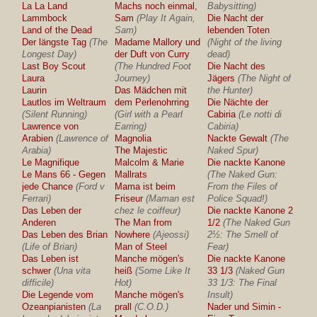
La La Land
Machs noch einmal,
Babysitting)
Lammbock
Sam
(Play It Again,
Die Nacht der
Land of the Dead
Sam)
lebenden Toten
Der längste Tag
(The
Madame Mallory und
(Night of the living
Longest Day)
der Duft von Curry
dead)
Last Boy Scout
(The Hundred Foot
Die Nacht des
Laura
Journey)
Jägers
(The Night of
Laurin
Das Mädchen mit
the Hunter)
Lautlos im Weltraum
dem Perlenohrring
Die Nächte der
(Silent Running)
(Girl with a Pearl
Cabiria
(Le notti di
Lawrence von
Earring)
Cabiria)
Arabien
(Lawrence of
Magnolia
Nackte Gewalt
(The
Arabia)
The Majestic
Naked Spur)
Le Magnifique
Malcolm & Marie
Die nackte Kanone
Le Mans 66 - Gegen
Mallrats
(The Naked Gun:
jede Chance
(Ford v
Mama ist beim
From the Files of
Ferrari)
Friseur
(Maman est
Police Squad!)
Das Leben der
chez le coiffeur)
Die nackte Kanone 2
Anderen
The Man from
1/2
(The Naked Gun
Das Leben des Brian
Nowhere
(Ajeossi)
2½: The Smell of
(Life of Brian)
Man of Steel
Fear)
Das Leben ist
Manche mögen's
Die nackte Kanone
schwer
(Una vita
heiß
(Some Like It
33 1/3
(Naked Gun
difficile)
Hot)
33 1/3: The Final
Die Legende vom
Manche mögen's
Insult)
Ozeanpianisten
(La
prall
(C.O.D.)
Nader und Simin -