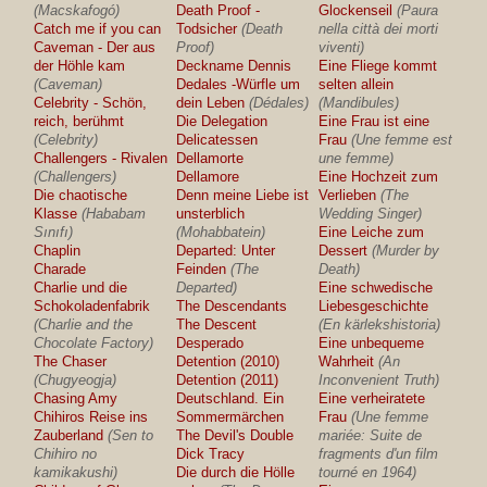
(Macskafogó)
Death Proof -
Glockenseil
(Paura
Catch me if you can
Todsicher
(Death
nella città dei morti
Caveman - Der aus
Proof)
viventi)
der Höhle kam
Deckname Dennis
Eine Fliege kommt
(Caveman)
Dedales -Würfle um
selten allein
Celebrity - Schön,
dein Leben
(Dédales)
(Mandibules)
reich, berühmt
Die Delegation
Eine Frau ist eine
(Celebrity)
Delicatessen
Frau
(Une femme est
Challengers - Rivalen
Dellamorte
une femme)
(Challengers)
Dellamore
Eine Hochzeit zum
Die chaotische
Denn meine Liebe ist
Verlieben
(The
Klasse
(Hababam
unsterblich
Wedding Singer)
Sınıfı)
(Mohabbatein)
Eine Leiche zum
Chaplin
Departed: Unter
Dessert
(Murder by
Charade
Feinden
(The
Death)
Charlie und die
Departed)
Eine schwedische
Schokoladenfabrik
The Descendants
Liebesgeschichte
(Charlie and the
The Descent
(En kärlekshistoria)
Chocolate Factory)
Desperado
Eine unbequeme
The Chaser
Detention (2010)
Wahrheit
(An
(Chugyeogja)
Detention (2011)
Inconvenient Truth)
Chasing Amy
Deutschland. Ein
Eine verheiratete
Chihiros Reise ins
Sommermärchen
Frau
(Une femme
Zauberland
(Sen to
The Devil's Double
mariée: Suite de
Chihiro no
Dick Tracy
fragments d'un film
kamikakushi)
Die durch die Hölle
tourné en 1964)