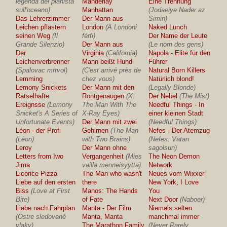
legenda del pianista
Manderlay
Eine Trennung
sull'oceano)
Manhattan
(Jodaeiye Nader az
Das Lehrerzimmer
Der Mann aus
Simin)
Leichen pflastern
London
(A Londoni
Naked Lunch
seinen Weg
(Il
férfi)
Der Name der Leute
Grande Silenzio)
Der Mann aus
(Le nom des gens)
Der
Virginia
(California)
Napola - Elite für den
Leichenverbrenner
Mann beißt Hund
Führer
(Spalovac mrtvol)
(C'est arrivé près de
Natural Born Killers
Lemming
chez vous)
Natürlich blond!
Lemony Snickets
Der Mann mit den
(Legally Blonde)
Rätselhafte
Röntgenaugen
(X:
Der Nebel
(The Mist)
Ereignsse
(Lemony
The Man With The
Needful Things - In
Snicket's A Series of
X-Ray Eyes)
einer kleinen Stadt
Unfortunate Events)
Der Mann mit zwei
(Needful Things)
Léon - der Profi
Gehirnen
(The Man
Nefes - Der Atemzug
(Léon)
with Two Brains)
(Nefes: Vatan
Leroy
Der Mann ohne
sagolsun)
Letters from Iwo
Vergangenheit
(Mies
The Neon Demon
Jima
vailla menneisyyttä)
Network
Licorice Pizza
The Man who wasn't
Neues vom Wixxer
Liebe auf den ersten
there
New York, I Love
Biss
(Love at First
Manos: The Hands
You
Bite)
of Fate
Next Door
(Naboer)
Liebe nach Fahrplan
Manta - Der Film
Niemals selten
(Ostre sledované
Manta, Manta
manchmal immer
vlaky)
The Marathon Family
(Never Rarely