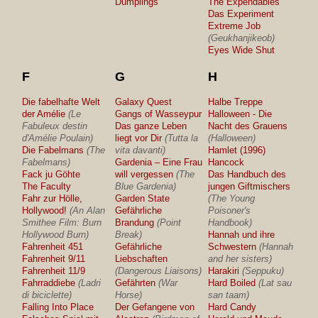
Dumplings
The Expendables
Das Experiment
Extreme Job
(Geukhanjikeob)
Eyes Wide Shut
F
G
H
Die fabelhafte Welt
Galaxy Quest
Halbe Treppe
der Amélie
(Le
Gangs of Wasseypur
Halloween - Die
Fabuleux destin
Das ganze Leben
Nacht des Grauens
d'Amélie Poulain)
liegt vor Dir
(Tutta la
(Halloween)
Die Fabelmans
(The
vita davanti)
Hamlet (1996)
Fabelmans)
Gardenia – Eine Frau
Hancock
Fack ju Göhte
will vergessen
(The
Das Handbuch des
The Faculty
Blue Gardenia)
jungen Giftmischers
Fahr zur Hölle,
Garden State
(The Young
Hollywood!
(An Alan
Gefährliche
Poisoner's
Smithee Film: Burn
Brandung
(Point
Handbook)
Hollywood Burn)
Break)
Hannah und ihre
Fahrenheit 451
Gefährliche
Schwestern
(Hannah
Fahrenheit 9/11
Liebschaften
and her sisters)
Fahrenheit 11/9
(Dangerous Liaisons)
Harakiri
(Seppuku)
Fahrraddiebe
(Ladri
Gefährten
(War
Hard Boiled
(Lat sau
di biciclette)
Horse)
san taam)
Falling Into Place
Der Gefangene von
Hard Candy