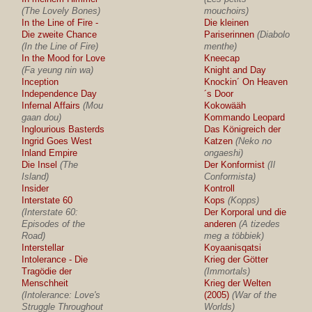
(The Lovely Bones)
mouchoirs)
In the Line of Fire -
Die kleinen
Die zweite Chance
Pariserinnen
(Diabolo
(In the Line of Fire)
menthe)
In the Mood for Love
Kneecap
(Fa yeung nin wa)
Knight and Day
Inception
Knockin´ On Heaven
Independence Day
´s Door
Infernal Affairs
(Mou
Kokowääh
gaan dou)
Kommando Leopard
Inglourious Basterds
Das Königreich der
Ingrid Goes West
Katzen
(Neko no
Inland Empire
ongaeshi)
Die Insel
(The
Der Konformist
(Il
Island)
Conformista)
Insider
Kontroll
Interstate 60
Kops
(Kopps)
(Interstate 60:
Der Korporal und die
Episodes of the
anderen
(A tizedes
Road)
meg a többiek)
Interstellar
Koyaanisqatsi
Intolerance - Die
Krieg der Götter
Tragödie der
(Immortals)
Menschheit
Krieg der Welten
(Intolerance: Love's
(2005)
(War of the
Struggle Throughout
Worlds)