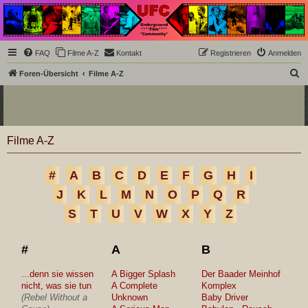
Underground Film
Community
Die Underground Film Community ist ein deutschsprachiges Filmforum und ein Paradies
FAQ
Filme A-Z
Kontakt
Registrieren
Anmelden
für Cineasten und Filmsüchtige jenseits des Mainstreams.
S
Foren-Übersicht
Filme A-Z
u
c
h
Filme A-Z
e
#
A
B
C
D
E
F
G
H
I
J
K
L
M
N
O
P
Q
R
S
T
U
V
W
X
Y
Z
#
A
B
...denn sie wissen
A Bigger Splash
Der Baader Meinhof
nicht, was sie tun
A Complete
Komplex
(Rebel Without a
Unknown
Baby Driver