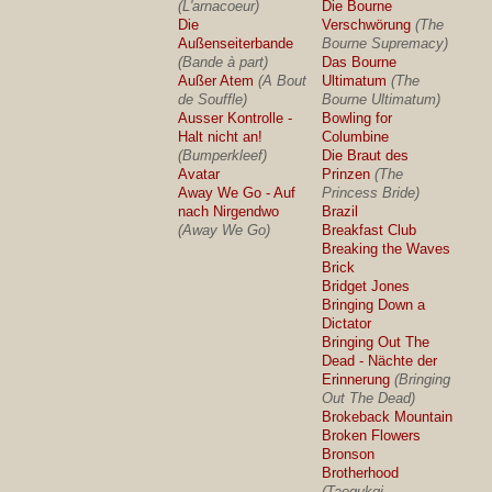
(L'arnacoeur)
Die Bourne
Die
Verschwörung
(The
Außenseiterbande
Bourne Supremacy)
(Bande à part)
Das Bourne
Außer Atem
(A Bout
Ultimatum
(The
de Souffle)
Bourne Ultimatum)
Ausser Kontrolle -
Bowling for
Halt nicht an!
Columbine
(Bumperkleef)
Die Braut des
Avatar
Prinzen
(The
Away We Go - Auf
Princess Bride)
nach Nirgendwo
Brazil
(Away We Go)
Breakfast Club
Breaking the Waves
Brick
Bridget Jones
Bringing Down a
Dictator
Bringing Out The
Dead - Nächte der
Erinnerung
(Bringing
Out The Dead)
Brokeback Mountain
Broken Flowers
Bronson
Brotherhood
(Taegukgi