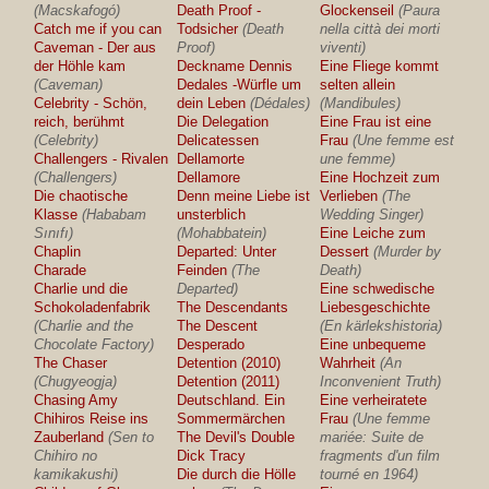
(Macskafogó)
Death Proof -
Glockenseil
(Paura
Catch me if you can
Todsicher
(Death
nella città dei morti
Caveman - Der aus
Proof)
viventi)
der Höhle kam
Deckname Dennis
Eine Fliege kommt
(Caveman)
Dedales -Würfle um
selten allein
Celebrity - Schön,
dein Leben
(Dédales)
(Mandibules)
reich, berühmt
Die Delegation
Eine Frau ist eine
(Celebrity)
Delicatessen
Frau
(Une femme est
Challengers - Rivalen
Dellamorte
une femme)
(Challengers)
Dellamore
Eine Hochzeit zum
Die chaotische
Denn meine Liebe ist
Verlieben
(The
Klasse
(Hababam
unsterblich
Wedding Singer)
Sınıfı)
(Mohabbatein)
Eine Leiche zum
Chaplin
Departed: Unter
Dessert
(Murder by
Charade
Feinden
(The
Death)
Charlie und die
Departed)
Eine schwedische
Schokoladenfabrik
The Descendants
Liebesgeschichte
(Charlie and the
The Descent
(En kärlekshistoria)
Chocolate Factory)
Desperado
Eine unbequeme
The Chaser
Detention (2010)
Wahrheit
(An
(Chugyeogja)
Detention (2011)
Inconvenient Truth)
Chasing Amy
Deutschland. Ein
Eine verheiratete
Chihiros Reise ins
Sommermärchen
Frau
(Une femme
Zauberland
(Sen to
The Devil's Double
mariée: Suite de
Chihiro no
Dick Tracy
fragments d'un film
kamikakushi)
Die durch die Hölle
tourné en 1964)