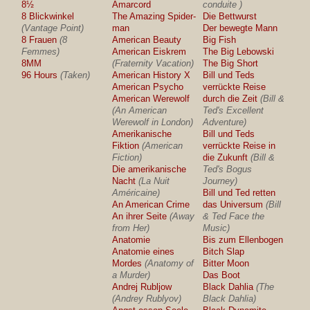
8½
Amarcord
conduite )
8 Blickwinkel
The Amazing Spider-
Die Bettwurst
(Vantage Point)
man
Der bewegte Mann
8 Frauen
(8
American Beauty
Big Fish
Femmes)
American Eiskrem
The Big Lebowski
8MM
(Fraternity Vacation)
The Big Short
96 Hours
(Taken)
American History X
Bill und Teds
American Psycho
verrückte Reise
American Werewolf
durch die Zeit
(Bill &
(An American
Ted's Excellent
Werewolf in London)
Adventure)
Amerikanische
Bill und Teds
Fiktion
(American
verrückte Reise in
Fiction)
die Zukunft
(Bill &
Die amerikanische
Ted's Bogus
Nacht
(La Nuit
Journey)
Américaine)
Bill und Ted retten
An American Crime
das Universum
(Bill
An ihrer Seite
(Away
& Ted Face the
from Her)
Music)
Anatomie
Bis zum Ellenbogen
Anatomie eines
Bitch Slap
Mordes
(Anatomy of
Bitter Moon
a Murder)
Das Boot
Andrej Rubljow
Black Dahlia
(The
(Andrey Rublyov)
Black Dahlia)