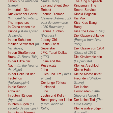
Leben
(The Imitation
Strike Back)
The King´s Speech
Game)
Jay and Silent Bob
Kingsman: The
Immortal - Die
Reboot
Secret Service
Rückkehr der Götter
Jeanne Dielman
Kinski Paganini
(Immortel (ad vitam))
(Jeanne Dielman, 23,
Kis Vuk
The Impostors
quai du commerce,
Kiss Kiss Bang
In China essen sie
1080 Bruxelles)
Bang
Hunde
(I Kina spiser
Jennas Kuchen
Kiss the Cook
(Chef)
de hunde)
(Waitress)
Die Klapperschlange
In den Schuhen
Jersey Girl
(Escape from New
meiner Schwester
(In
Jesus Christ
York)
her shoes)
Superstar
Die Klasse von 1984
In den Straßen der
JFK: Tatort Dallas
(Class of 1984)
Bronx
(A Bronx Tale)
(JFK)
Die Klavierspielerin
In der Hitze der
Josie and the
(La pianiste)
Nacht
(In the Heat of
Pussycats
Kleines Arschloch
the Night)
Juha
Kleine Haie
In der Hölle ist der
Jules und Jim
(Jules
Kleine Morde unter
Teufel los
et Jim)
Freunden
(Shallow
(Hellzapoppin')
Der junge Törless
Grave)
In die Sonne
Junimond
Der kleine
schauen
Juno
Horrorladen
(Little
In guten Händen
Justin und Kelly -
Shop of Horrors)
(Hysteria)
Beachparty der Liebe
Der kleine Tod
(The
In ihren Augen
(El
(From Justin to
Little Death)
secreto de sus ojos)
Kelly)
Kleine wahre Lügen
In meinem Himmel
(Les petits