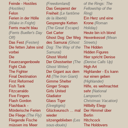
Feinde - Hostiles
(Freedomland)
of the Rings: The
(Hostiles)
Das Gespenst der
Fellowship of the
Felon
Freiheit
(Le fantôme
Ring)
Ferien in der Hölle
de la liberté)
Ein Herz und eine
(Wake in Fright)
Gesprengte Ketten
Krone
(Roman
Ferris macht blau
(The Great Escape)
Holiday)
(Ferris Bueller's Day
Get Carter
Heute bin ich blond
Off)
Ghost Dog: Der Weg
Hexenkessel
(Mean
Das Fest
(Festen)
des Samurai
(Ghost
Streets)
Die fetten Jahre sind
Dog: The Way of the
The Hidden
vorbei
Samurai)
Hidden Figures
Die
Ghost World
Hier spricht Denise
Feuerzangenbowle
Der Ghostwriter
(The
(Denise Calls Up)
Fight Club
Ghost Writer)
High Art
The Fighter
Der Gigant aus dem
Highlander - Es kann
Final Destination
All
(The Iron Giant)
nur einen geben
First Reformed
Gimme Shelter
(Highlander)
Fish Tank
Ginger Snaps
Hilfe, es weihnachtet
Fitzcarraldo
Girls United
sehr
(National
Five Fingers
Gladiator
Lampoon's
Flash Gordon
Glass Tiger
Christmas Vacation)
Flashback -
(Üvegtigris)
Hillbilly Elegy
Mörderische Ferien
Glückwunsch … mal
Der Himmel über
Die Fliege
(The Fly)
wieder
Berlin
Fliegende Fische
sitzengeblieben
(Les
Hitchcock
müssen ins Meer
sous-doués)
The Holdovers