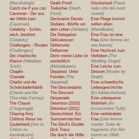
(Macskafogó)
Death Proof -
Glockenseil
(Paura
Catch me if you can
Todsicher
(Death
nella città dei morti
Caveman - Der aus
Proof)
viventi)
der Höhle kam
Deckname Dennis
Eine Fliege kommt
(Caveman)
Dedales -Würfle um
selten allein
Celebrity - Schön,
dein Leben
(Dédales)
(Mandibules)
reich, berühmt
Die Delegation
Eine Frau ist eine
(Celebrity)
Delicatessen
Frau
(Une femme est
Challengers - Rivalen
Dellamorte
une femme)
(Challengers)
Dellamore
Eine Hochzeit zum
Die chaotische
Denn meine Liebe ist
Verlieben
(The
Klasse
(Hababam
unsterblich
Wedding Singer)
Sınıfı)
(Mohabbatein)
Eine Leiche zum
Chaplin
Departed: Unter
Dessert
(Murder by
Charade
Feinden
(The
Death)
Charlie und die
Departed)
Eine schwedische
Schokoladenfabrik
The Descendants
Liebesgeschichte
(Charlie and the
The Descent
(En kärlekshistoria)
Chocolate Factory)
Desperado
Eine unbequeme
The Chaser
Detention (2010)
Wahrheit
(An
(Chugyeogja)
Detention (2011)
Inconvenient Truth)
Chasing Amy
Deutschland. Ein
Eine verheiratete
Chihiros Reise ins
Sommermärchen
Frau
(Une femme
Zauberland
(Sen to
The Devil's Double
mariée: Suite de
Chihiro no
Dick Tracy
fragments d'un film
kamikakushi)
Die durch die Hölle
tourné en 1964)