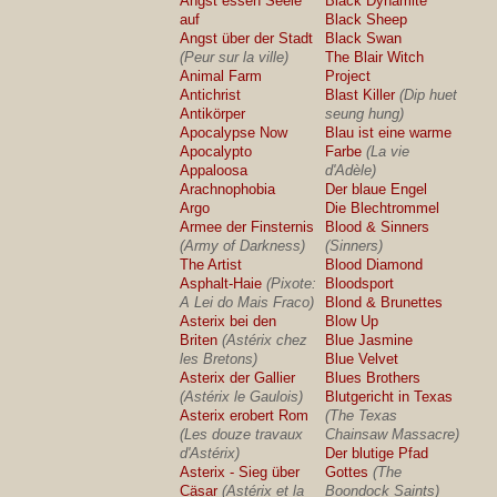
Angst essen Seele
Black Dynamite
auf
Black Sheep
Angst über der Stadt
Black Swan
(Peur sur la ville)
The Blair Witch
Animal Farm
Project
Antichrist
Blast Killer
(Dip huet
Antikörper
seung hung)
Apocalypse Now
Blau ist eine warme
Apocalypto
Farbe
(La vie
Appaloosa
d'Adèle)
Arachnophobia
Der blaue Engel
Argo
Die Blechtrommel
Armee der Finsternis
Blood & Sinners
(Army of Darkness)
(Sinners)
The Artist
Blood Diamond
Asphalt-Haie
(Pixote:
Bloodsport
A Lei do Mais Fraco)
Blond & Brunettes
Asterix bei den
Blow Up
Briten
(Astérix chez
Blue Jasmine
les Bretons)
Blue Velvet
Asterix der Gallier
Blues Brothers
(Astérix le Gaulois)
Blutgericht in Texas
Asterix erobert Rom
(The Texas
(Les douze travaux
Chainsaw Massacre)
d'Astérix)
Der blutige Pfad
Asterix - Sieg über
Gottes
(The
Cäsar
(Astérix et la
Boondock Saints)