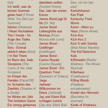
Girl)
überleben wollen
bien, ne t'en fais
Ich weiß, was du
(Soylent Green)
pas)
letzten Sommer
Das Jahr der ersten
Keinohrhasen
getan hast
(I Know
Küsse
Ken Park
What You Did Last
James Bond jagt Dr.
Kentucky Fried
Summer)
No
(Dr. No)
Movie
Idioten
(Idioterne)
James Bond -
Kevin - Allein zu
I Heart Huckabees
Liebesgrüße aus
Haus
(Home Alone)
The I Inside - Im
Moskau
(From
Kick-Ass
Auge des Todes
Russia with Love)
Kick-Ass 2
(The I Inside)
James Bond -
Kick It with Samba
Ikiru - Einmal
Goldfinger
(Mad About Mambo)
wirklich leben
(Ikiru)
(Goldfinger)
The Kid Detective
I´m Not There
James Bond -
Kids
Im Bann des Jade
Casino Royale
Kifferwahn
(Reefer
Skorpions
(The
(Casino Royale)
Madness: The Movie
Curse of the Jade
James Bond - Ein
Musical)
Scorpion)
Quantum Trost
Killerhaus
Im Körper des
(Quantum of Solace)
(Crawlspace)
Feindes
(Face/Off)
Jargo
Killing Words
Im Schatten des
Jarhead -
(Palabras
Zweifels
(Shadow of
Willkommen im
encadenadas)
a Doubt)
Dreck
(Jarhead)
Kinder des Himmels
Im Winter ein Jahr
Jay und Silent Bob
(Bacheha-Ye
The Imitation Game:
schlagen zurück
aseman)
Ein streng geheimes
(Jay and Silent Bob
Kinds of Kindness