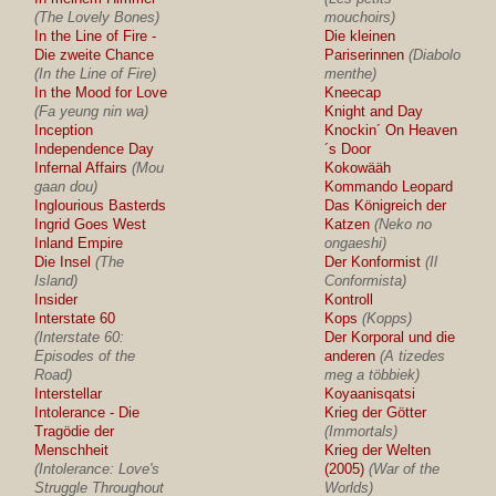
(The Lovely Bones)
mouchoirs)
In the Line of Fire -
Die kleinen
Die zweite Chance
Pariserinnen
(Diabolo
(In the Line of Fire)
menthe)
In the Mood for Love
Kneecap
(Fa yeung nin wa)
Knight and Day
Inception
Knockin´ On Heaven
Independence Day
´s Door
Infernal Affairs
(Mou
Kokowääh
gaan dou)
Kommando Leopard
Inglourious Basterds
Das Königreich der
Ingrid Goes West
Katzen
(Neko no
Inland Empire
ongaeshi)
Die Insel
(The
Der Konformist
(Il
Island)
Conformista)
Insider
Kontroll
Interstate 60
Kops
(Kopps)
(Interstate 60:
Der Korporal und die
Episodes of the
anderen
(A tizedes
Road)
meg a többiek)
Interstellar
Koyaanisqatsi
Intolerance - Die
Krieg der Götter
Tragödie der
(Immortals)
Menschheit
Krieg der Welten
(Intolerance: Love's
(2005)
(War of the
Struggle Throughout
Worlds)