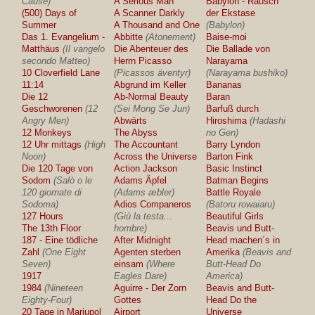
Cause)
A Serious Man
Babylon - Rausch
(500) Days of
A Scanner Darkly
der Ekstase
Summer
A Thousand and One
(Babylon)
Das 1. Evangelium -
Abbitte
(Atonement)
Baise-moi
Matthäus
(Il vangelo
Die Abenteuer des
Die Ballade von
secondo Matteo)
Herrn Picasso
Narayama
10 Cloverfield Lane
(Picassos äventyr)
(Narayama bushiko)
11:14
Abgrund im Keller
Bananas
Die 12
Ab-Normal Beauty
Baran
Geschworenen
(12
(Sei Mong Se Jun)
Barfuß durch
Angry Men)
Abwärts
Hiroshima
(Hadashi
12 Monkeys
The Abyss
no Gen)
12 Uhr mittags
(High
The Accountant
Barry Lyndon
Noon)
Across the Universe
Barton Fink
Die 120 Tage von
Action Jackson
Basic Instinct
Sodom
(Salò o le
Adams Äpfel
Batman Begins
120 giornate di
(Adams æbler)
Battle Royale
Sodoma)
Adios Companeros
(Batoru rowaiaru)
127 Hours
(Giù la testa...
Beautiful Girls
The 13th Floor
hombre)
Beavis und Butt-
187 - Eine tödliche
After Midnight
Head machen´s in
Zahl
(One Eight
Agenten sterben
Amerika
(Beavis and
Seven)
einsam
(Where
Butt-Head Do
1917
Eagles Dare)
America)
1984
(Nineteen
Aguirre - Der Zorn
Beavis and Butt-
Eighty-Four)
Gottes
Head Do the
20 Tage in Mariupol
Airport
Universe