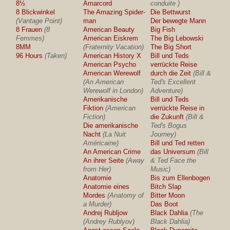
8½
Amarcord
conduite )
8 Blickwinkel
The Amazing Spider-
Die Bettwurst
(Vantage Point)
man
Der bewegte Mann
8 Frauen
(8
American Beauty
Big Fish
Femmes)
American Eiskrem
The Big Lebowski
8MM
(Fraternity Vacation)
The Big Short
96 Hours
(Taken)
American History X
Bill und Teds
American Psycho
verrückte Reise
American Werewolf
durch die Zeit
(Bill &
(An American
Ted's Excellent
Werewolf in London)
Adventure)
Amerikanische
Bill und Teds
Fiktion
(American
verrückte Reise in
Fiction)
die Zukunft
(Bill &
Die amerikanische
Ted's Bogus
Nacht
(La Nuit
Journey)
Américaine)
Bill und Ted retten
An American Crime
das Universum
(Bill
An ihrer Seite
(Away
& Ted Face the
from Her)
Music)
Anatomie
Bis zum Ellenbogen
Anatomie eines
Bitch Slap
Mordes
(Anatomy of
Bitter Moon
a Murder)
Das Boot
Andrej Rubljow
Black Dahlia
(The
(Andrey Rublyov)
Black Dahlia)