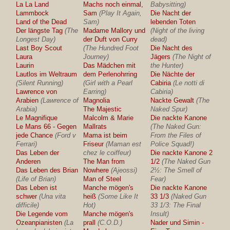
La La Land
Machs noch einmal,
Babysitting)
Lammbock
Sam
(Play It Again,
Die Nacht der
Land of the Dead
Sam)
lebenden Toten
Der längste Tag
(The
Madame Mallory und
(Night of the living
Longest Day)
der Duft von Curry
dead)
Last Boy Scout
(The Hundred Foot
Die Nacht des
Laura
Journey)
Jägers
(The Night of
Laurin
Das Mädchen mit
the Hunter)
Lautlos im Weltraum
dem Perlenohrring
Die Nächte der
(Silent Running)
(Girl with a Pearl
Cabiria
(Le notti di
Lawrence von
Earring)
Cabiria)
Arabien
(Lawrence of
Magnolia
Nackte Gewalt
(The
Arabia)
The Majestic
Naked Spur)
Le Magnifique
Malcolm & Marie
Die nackte Kanone
Le Mans 66 - Gegen
Mallrats
(The Naked Gun:
jede Chance
(Ford v
Mama ist beim
From the Files of
Ferrari)
Friseur
(Maman est
Police Squad!)
Das Leben der
chez le coiffeur)
Die nackte Kanone 2
Anderen
The Man from
1/2
(The Naked Gun
Das Leben des Brian
Nowhere
(Ajeossi)
2½: The Smell of
(Life of Brian)
Man of Steel
Fear)
Das Leben ist
Manche mögen's
Die nackte Kanone
schwer
(Una vita
heiß
(Some Like It
33 1/3
(Naked Gun
difficile)
Hot)
33 1/3: The Final
Die Legende vom
Manche mögen's
Insult)
Ozeanpianisten
(La
prall
(C.O.D.)
Nader und Simin -