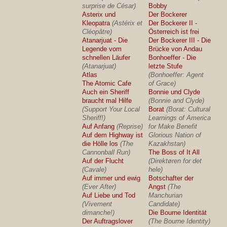
surprise de César)
Bobby
Asterix und
Der Bockerer
Kleopatra
(Astérix et
Der Bockerer II -
Cléopâtre)
Österreich ist frei
Atanarjuat - Die
Der Bockerer III - Die
Legende vom
Brücke von Andau
schnellen Läufer
Bonhoeffer - Die
(Atanarjuat)
letzte Stufe
Atlas
(Bonhoeffer: Agent
The Atomic Cafe
of Grace)
Auch ein Sheriff
Bonnie und Clyde
braucht mal Hilfe
(Bonnie and Clyde)
(Support Your Local
Borat
(Borat: Cultural
Sheriff!)
Learnings of America
Auf Anfang
(Reprise)
for Make Benefit
Auf dem Highway ist
Glorious Nation of
die Hölle los
(The
Kazakhstan)
Cannonball Run)
The Boss of It All
Auf der Flucht
(Direktøren for det
(Cavale)
hele)
Auf immer und ewig
Botschafter der
(Ever After)
Angst
(The
Auf Liebe und Tod
Manchurian
(Vivement
Candidate)
dimanche!)
Die Bourne Identität
Der Auftragslover
(The Bourne Identity)