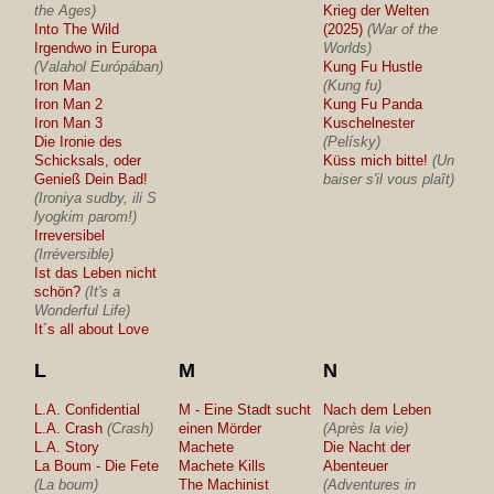
the Ages)
Krieg der Welten
Into The Wild
(2025)
(War of the
Irgendwo in Europa
Worlds)
(Valahol Európában)
Kung Fu Hustle
Iron Man
(Kung fu)
Iron Man 2
Kung Fu Panda
Iron Man 3
Kuschelnester
Die Ironie des
(Pelísky)
Schicksals, oder
Küss mich bitte!
(Un
Genieß Dein Bad!
baiser s'il vous plaît)
(Ironiya sudby, ili S
lyogkim parom!)
Irreversibel
(Irréversible)
Ist das Leben nicht
schön?
(It's a
Wonderful Life)
It´s all about Love
L
M
N
L.A. Confidential
M - Eine Stadt sucht
Nach dem Leben
L.A. Crash
(Crash)
einen Mörder
(Après la vie)
L.A. Story
Machete
Die Nacht der
La Boum - Die Fete
Machete Kills
Abenteuer
(La boum)
The Machinist
(Adventures in