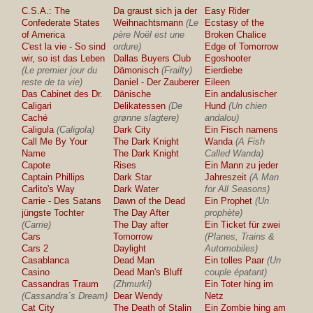
C.S.A.: The
Da graust sich ja der
Easy Rider
Confederate States
Weihnachtsmann
(Le
Ecstasy of the
of America
père Noël est une
Broken Chalice
C'est la vie - So sind
ordure)
Edge of Tomorrow
wir, so ist das Leben
Dallas Buyers Club
Egoshooter
(Le premier jour du
Dämonisch
(Frailty)
Eierdiebe
reste de ta vie)
Daniel - Der Zauberer
Eileen
Das Cabinet des Dr.
Dänische
Ein andalusischer
Caligari
Delikatessen
(De
Hund
(Un chien
Caché
grønne slagtere)
andalou)
Caligula
(Caligola)
Dark City
Ein Fisch namens
Call Me By Your
The Dark Knight
Wanda
(A Fish
Name
The Dark Knight
Called Wanda)
Capote
Rises
Ein Mann zu jeder
Captain Phillips
Dark Star
Jahreszeit
(A Man
Carlito's Way
Dark Water
for All Seasons)
Carrie - Des Satans
Dawn of the Dead
Ein Prophet
(Un
jüngste Tochter
The Day After
prophète)
(Carrie)
The Day after
Ein Ticket für zwei
Cars
Tomorrow
(Planes, Trains &
Cars 2
Daylight
Automobiles)
Casablanca
Dead Man
Ein tolles Paar
(Un
Casino
Dead Man's Bluff
couple épatant)
Cassandras Traum
(Zhmurki)
Ein Toter hing im
(Cassandra´s Dream)
Dear Wendy
Netz
Cat City
The Death of Stalin
Ein Zombie hing am