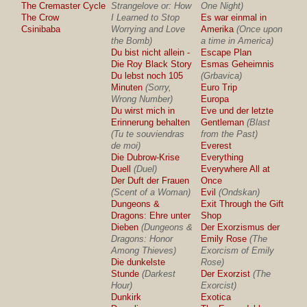
The Cremaster Cycle
Strangelove or: How
One Night)
The Crow
I Learned to Stop
Es war einmal in
Csinibaba
Worrying and Love
Amerika
(Once upon
the Bomb)
a time in America)
Du bist nicht allein -
Escape Plan
Die Roy Black Story
Esmas Geheimnis
Du lebst noch 105
(Grbavica)
Minuten
(Sorry,
Euro Trip
Wrong Number)
Europa
Du wirst mich in
Eve und der letzte
Erinnerung behalten
Gentleman
(Blast
(Tu te souviendras
from the Past)
de moi)
Everest
Die Dubrow-Krise
Everything
Duell
(Duel)
Everywhere All at
Der Duft der Frauen
Once
(Scent of a Woman)
Evil
(Ondskan)
Dungeons &
Exit Through the Gift
Dragons: Ehre unter
Shop
Dieben
(Dungeons &
Der Exorzismus der
Dragons: Honor
Emily Rose
(The
Among Thieves)
Exorcism of Emily
Die dunkelste
Rose)
Stunde
(Darkest
Der Exorzist
(The
Hour)
Exorcist)
Dunkirk
Exotica