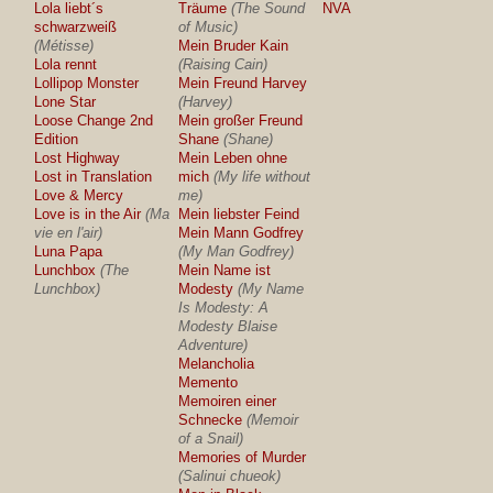
Lola liebt´s
Träume
(The Sound
NVA
schwarzweiß
of Music)
(Métisse)
Mein Bruder Kain
Lola rennt
(Raising Cain)
Lollipop Monster
Mein Freund Harvey
Lone Star
(Harvey)
Loose Change 2nd
Mein großer Freund
Edition
Shane
(Shane)
Lost Highway
Mein Leben ohne
Lost in Translation
mich
(My life without
Love & Mercy
me)
Love is in the Air
(Ma
Mein liebster Feind
vie en l'air)
Mein Mann Godfrey
Luna Papa
(My Man Godfrey)
Lunchbox
(The
Mein Name ist
Lunchbox)
Modesty
(My Name
Is Modesty: A
Modesty Blaise
Adventure)
Melancholia
Memento
Memoiren einer
Schnecke
(Memoir
of a Snail)
Memories of Murder
(Salinui chueok)