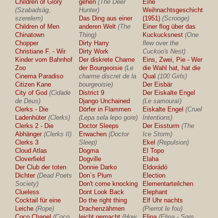
Children of Glory
gehen
(The Deer
Eine
(Szabadság,
Hunter)
Weihnachtsgeschichte
szerelem)
Das Ding aus einer
(1951)
(Scrooge)
Children of Men
anderen Welt
(The
Einer flog über das
Chinatown
Thing)
Kuckucksnest
(One
Chopper
Dirty Harry
flew over the
Christiane F. - Wir
Dirty Work
Cuckoo's Nest)
Kinder vom Bahnhof
Der diskrete Chame
Eins, Zwei, Pie - Wer
Zoo
der Bourgeoisie
(Le
die Wahl hat, hat die
Cinema Paradiso
charme discret de la
Qual
(100 Girls)
Citizen Kane
bourgeoisie)
Der Eisbär
City of God
(Cidade
District 9
Der Eiskalte Engel
de Deus)
Django Unchained
(Le samouraï)
Clerks - Die
Dörfer in Flammen
Eiskalte Engel
(Cruel
Ladenhüter
(Clerks)
(Lepa sela lepo gore)
Intentions)
Clerks 2 - Die
Doctor Sleeps
Der Eissturm
(The
Abhänger
(Clerks II)
Erwachen
(Doctor
Ice Storm)
Clerks 3
Sleep)
Ekel
(Repulsion)
Cloud Atlas
Dogma
El Topo
Cloverfield
Dogville
Elaha
Der Club der toten
Donnie Darko
Eldorádó
Dichter
(Dead Poets
Don´s Plum
Election
Society)
Don't come knocking
Elementarteilchen
Clueless
Dont Look Back
Elephant
Cocktail für eine
Do the right thing
Elf Uhr nachts
Leiche
(Rope)
Drachenzähmen
(Pierrot le fou)
Coco Chanel
(Coco
leicht gemacht
(How
Elina
(Elina - Som