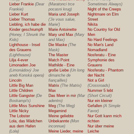
Lieber Frankie
(Dear
(Maratonci trce
Sometimes Always)
Frankie)
pocasni krug)
Night of the Creeps
Lieber Kurt
Maria und Joseph
Nightmare on Elm
Lieber Thomas
('Je vous salue,
Street
Liebling, ich habe die
Marie')
Nikita
Kinder geschrumpft
Marie Antoinette
No Country for Old
(Honey, I Shrunk the
Mary und Max
(Mary
Men
Kids)
and Max)
No Hard Feelings
Lighthouse - Insel
Die Maske
(The
No Man's Land
des Grauens
Mask)
Nomadland
(Lighthouse)
The Master
Nosferatu - Eine
Lilja 4-ever
Match Point
Symphonie des
Limonaden Joe
Mathilde - Eine
Grauens
(Limonádový Joe
große Liebe
(Un long
Nosferatu - Phantom
aneb Konská opera)
dimanche de
der Nacht
Lincoln
fiançailles)
Not a Girl
Little Big Man
Matrix
(The Matrix)
(Crossroads)
Little Children
Max
Nummer 5 lebt
Little Gangster
(De
Das Meer in mir
(Mar
(Short Circuit)
Boskampi's)
adentro)
Nur ein kleiner
Little Miss Sunshine
Meg
(The Meg)
Gefallen
(A Simple
Little Nicky
Megamind
Favor)
The Lobster
Meine geliebte
Nur Gott kann mich
Lola, das Mädchen
Unbekannte
(Mon
richten
aus dem Hafen
inconnue)
Nur über meine
(Lola)
Meine Lieder, meine
Leiche