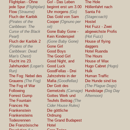
Flightplan - Ohne
Go! - Das Leben
The Hole
jede Spur
(Flightplan)
beginnt erst um 3.00
Höllenfahrt nach
Flow
(Straume)
Uhr morgens
(Go)
Santa Fé
Fluch der Karibik
Das Gold von Sam
(Stagecoach)
(Pirates of the
Cooper
(Ognuno per
Hostel
Caribbean: The
sé)
Hot Fuzz - Zwei
Curse of the Black
Gone Baby Gone -
abgewichste Profis
Pearl)
Kein Kinderspiel
(Hot Fuzz)
Fluch der Karibik 2
(Gone Baby Gone)
House of flying
(Pirates of the
Gone Girl
daggers
Caribbean: Dead
Good Boys
Hotel Ruanda
Man's Chest)
The Good Girl
The Hours
Flucht ins 23.
Good Night, and
House of Wax
Jahrhundert
(Logan's
Good Luck
Hugo Cabret
(Hugo)
Run)
GoodFellas - Drei
Hulk
The Fog: Nebel des
Jahrzehnte in der
Human Traffic
Grauens
(The Fog)
Mafia
(Goodfellas)
Die Hunde sind los
The Fog of War
Der Gott des
(The Plague Dogs)
Following
Gemetzels
(Carnage)
Hundstage
(Dog Day
Forrest Gump
Gottes Werk und
Afternoon)
The Fountain
Teufels Beitrag
(The
Frances Ha
Cider House Rules)
Frankenstein
Die göttliche
Frankensteins
Ordnung
Todesrennen
The Grand Budapest
Die Französische
Hotel