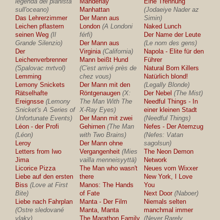
legenda del pianista
Manderlay
Eine Trennung
sull'oceano)
Manhattan
(Jodaeiye Nader az
Das Lehrerzimmer
Der Mann aus
Simin)
Leichen pflastern
London
(A Londoni
Naked Lunch
seinen Weg
(Il
férfi)
Der Name der Leute
Grande Silenzio)
Der Mann aus
(Le nom des gens)
Der
Virginia
(California)
Napola - Elite für den
Leichenverbrenner
Mann beißt Hund
Führer
(Spalovac mrtvol)
(C'est arrivé près de
Natural Born Killers
Lemming
chez vous)
Natürlich blond!
Lemony Snickets
Der Mann mit den
(Legally Blonde)
Rätselhafte
Röntgenaugen
(X:
Der Nebel
(The Mist)
Ereignsse
(Lemony
The Man With The
Needful Things - In
Snicket's A Series of
X-Ray Eyes)
einer kleinen Stadt
Unfortunate Events)
Der Mann mit zwei
(Needful Things)
Léon - der Profi
Gehirnen
(The Man
Nefes - Der Atemzug
(Léon)
with Two Brains)
(Nefes: Vatan
Leroy
Der Mann ohne
sagolsun)
Letters from Iwo
Vergangenheit
(Mies
The Neon Demon
Jima
vailla menneisyyttä)
Network
Licorice Pizza
The Man who wasn't
Neues vom Wixxer
Liebe auf den ersten
there
New York, I Love
Biss
(Love at First
Manos: The Hands
You
Bite)
of Fate
Next Door
(Naboer)
Liebe nach Fahrplan
Manta - Der Film
Niemals selten
(Ostre sledované
Manta, Manta
manchmal immer
vlaky)
The Marathon Family
(Never Rarely