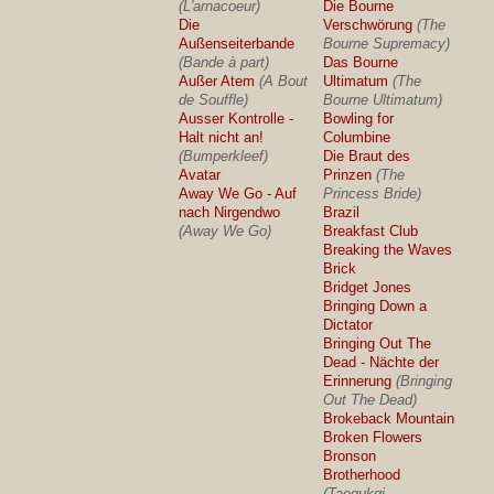
(L'arnacoeur)
Die Bourne
Die
Verschwörung
(The
Außenseiterbande
Bourne Supremacy)
(Bande à part)
Das Bourne
Außer Atem
(A Bout
Ultimatum
(The
de Souffle)
Bourne Ultimatum)
Ausser Kontrolle -
Bowling for
Halt nicht an!
Columbine
(Bumperkleef)
Die Braut des
Avatar
Prinzen
(The
Away We Go - Auf
Princess Bride)
nach Nirgendwo
Brazil
(Away We Go)
Breakfast Club
Breaking the Waves
Brick
Bridget Jones
Bringing Down a
Dictator
Bringing Out The
Dead - Nächte der
Erinnerung
(Bringing
Out The Dead)
Brokeback Mountain
Broken Flowers
Bronson
Brotherhood
(Taegukgi