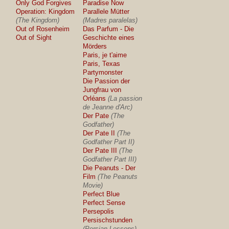
Only God Forgives
Paradise Now
Operation: Kingdom
Parallele Mütter
(The Kingdom)
(Madres paralelas)
Out of Rosenheim
Das Parfum - Die
Out of Sight
Geschichte eines
Mörders
Paris, je t'aime
Paris, Texas
Partymonster
Die Passion der
Jungfrau von
Orléans
(La passion
de Jeanne d'Arc)
Der Pate
(The
Godfather)
Der Pate II
(The
Godfather Part II)
Der Pate III
(The
Godfather Part III)
Die Peanuts - Der
Film
(The Peanuts
Movie)
Perfect Blue
Perfect Sense
Persepolis
Persischstunden
(Persian Lessons)