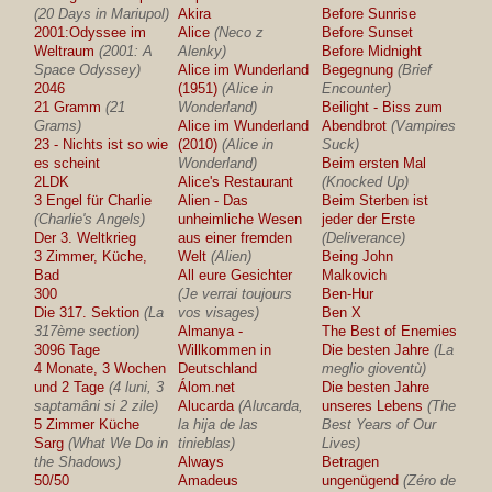
(20 Days in Mariupol)
Akira
Before Sunrise
2001:Odyssee im
Alice
(Neco z
Before Sunset
Weltraum
(2001: A
Alenky)
Before Midnight
Space Odyssey)
Alice im Wunderland
Begegnung
(Brief
2046
(1951)
(Alice in
Encounter)
21 Gramm
(21
Wonderland)
Beilight - Biss zum
Grams)
Alice im Wunderland
Abendbrot
(Vampires
23 - Nichts ist so wie
(2010)
(Alice in
Suck)
es scheint
Wonderland)
Beim ersten Mal
2LDK
Alice's Restaurant
(Knocked Up)
3 Engel für Charlie
Alien - Das
Beim Sterben ist
(Charlie's Angels)
unheimliche Wesen
jeder der Erste
Der 3. Weltkrieg
aus einer fremden
(Deliverance)
3 Zimmer, Küche,
Welt
(Alien)
Being John
Bad
All eure Gesichter
Malkovich
300
(Je verrai toujours
Ben-Hur
Die 317. Sektion
(La
vos visages)
Ben X
317ème section)
Almanya -
The Best of Enemies
3096 Tage
Willkommen in
Die besten Jahre
(La
4 Monate, 3 Wochen
Deutschland
meglio gioventù)
und 2 Tage
(4 luni, 3
Álom.net
Die besten Jahre
saptamâni si 2 zile)
Alucarda
(Alucarda,
unseres Lebens
(The
5 Zimmer Küche
la hija de las
Best Years of Our
Sarg
(What We Do in
tinieblas)
Lives)
the Shadows)
Always
Betragen
50/50
Amadeus
ungenügend
(Zéro de