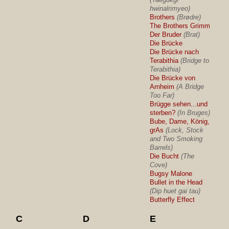
hwinalrimyeo)
Brothers
(Brødre)
The Brothers Grimm
Der Bruder
(Brat)
Die Brücke
Die Brücke nach
Terabithia
(Bridge to
Terabithia)
Die Brücke von
Arnheim
(A Bridge
Too Far)
Brügge sehen...und
sterben?
(In Bruges)
Bube, Dame, König,
grAs
(Lock, Stock
and Two Smoking
Barrels)
Die Bucht
(The
Cove)
Bugsy Malone
Bullet in the Head
(Dip huet gai tau)
Butterfly Effect
C
D
E