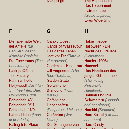
Dumplings
The Expendables
Das Experiment
Extreme Job
(Geukhanjikeob)
Eyes Wide Shut
F
G
H
Die fabelhafte Welt
Galaxy Quest
Halbe Treppe
der Amélie
(Le
Gangs of Wasseypur
Halloween - Die
Fabuleux destin
Das ganze Leben
Nacht des Grauens
d'Amélie Poulain)
liegt vor Dir
(Tutta la
(Halloween)
Die Fabelmans
(The
vita davanti)
Hamlet (1996)
Fabelmans)
Gardenia – Eine Frau
Hancock
Fack ju Göhte
will vergessen
(The
Das Handbuch des
The Faculty
Blue Gardenia)
jungen Giftmischers
Fahr zur Hölle,
Garden State
(The Young
Hollywood!
(An Alan
Gefährliche
Poisoner's
Smithee Film: Burn
Brandung
(Point
Handbook)
Hollywood Burn)
Break)
Hannah und ihre
Fahrenheit 451
Gefährliche
Schwestern
(Hannah
Fahrenheit 9/11
Liebschaften
and her sisters)
Fahrenheit 11/9
(Dangerous Liaisons)
Harakiri
(Seppuku)
Fahrraddiebe
(Ladri
Gefährten
(War
Hard Boiled
(Lat sau
di biciclette)
Horse)
san taam)
Falling Into Place
Der Gefangene von
Hard Candy