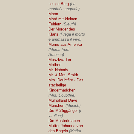
heilige Berg
(La
montaña sagrada)
Moon
Mord mit kleinen
Fehlern
(Sleuth)
Der Mörder des
Klans
(Prega il morto
e ammazza il vivo)
Morris aus Amerika
(Morris from
America)
Moszkva Tér
Mother!
Mr. Nobody
Mr. & Mrs. Smith
Mrs. Doubtfire - Das
stachelige
Kindermädchen
(Mrs. Doubtfire)
Mulholland Drive
München
(Munich)
Die Müßiggänger
(I
vitelloni)
Die Musterknaben
Mutter Johanna von
den Engeln
(Matka