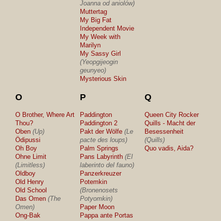
Joanna od aniolów)
Muttertag
My Big Fat
Independent Movie
My Week with
Marilyn
My Sassy Girl
(Yeopgijeogin
geunyeo)
Mysterious Skin
O
P
Q
O Brother, Where Art
Paddington
Queen City Rocker
Thou?
Paddington 2
Quills - Macht der
Oben
(Up)
Pakt der Wölfe
(Le
Besessenheit
Ödipussi
pacte des loups)
(Quills)
Oh Boy
Palm Springs
Quo vadis, Aida?
Ohne Limit
Pans Labyrinth
(El
(Limitless)
laberinto del fauno)
Oldboy
Panzerkreuzer
Old Henry
Potemkin
Old School
(Bronenosets
Das Omen
(The
Potyomkin)
Omen)
Paper Moon
Ong-Bak
Pappa ante Portas