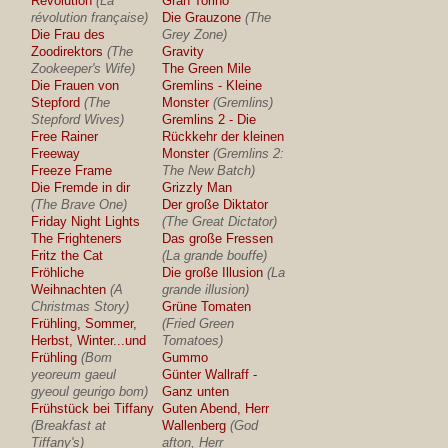
Revolution
(La
Gran Torino
révolution française)
Die Grauzone
(The
Die Frau des
Grey Zone)
Zoodirektors
(The
Gravity
Zookeeper's Wife)
The Green Mile
Die Frauen von
Gremlins - Kleine
Stepford
(The
Monster
(Gremlins)
Stepford Wives)
Gremlins 2 - Die
Free Rainer
Rückkehr der kleinen
Freeway
Monster
(Gremlins 2:
Freeze Frame
The New Batch)
Die Fremde in dir
Grizzly Man
(The Brave One)
Der große Diktator
Friday Night Lights
(The Great Dictator)
The Frighteners
Das große Fressen
Fritz the Cat
(La grande bouffe)
Fröhliche
Die große Illusion
(La
Weihnachten
(A
grande illusion)
Christmas Story)
Grüne Tomaten
Frühling, Sommer,
(Fried Green
Herbst, Winter...und
Tomatoes)
Frühling
(Bom
Gummo
yeoreum gaeul
Günter Wallraff -
gyeoul geurigo bom)
Ganz unten
Frühstück bei Tiffany
Guten Abend, Herr
(Breakfast at
Wallenberg
(God
Tiffany's)
afton, Herr