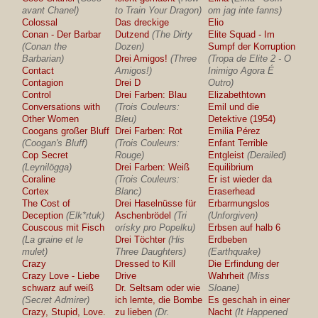
avant Chanel)
to Train Your Dragon)
om jag inte fanns)
Colossal
Das dreckige
Elio
Conan - Der Barbar
Dutzend
(The Dirty
Elite Squad - Im
(Conan the
Dozen)
Sumpf der Korruption
Barbarian)
Drei Amigos!
(Three
(Tropa de Elite 2 - O
Contact
Amigos!)
Inimigo Agora É
Contagion
Drei D
Outro)
Control
Drei Farben: Blau
Elizabethtown
Conversations with
(Trois Couleurs:
Emil und die
Other Women
Bleu)
Detektive (1954)
Coogans großer Bluff
Drei Farben: Rot
Emilia Pérez
(Coogan's Bluff)
(Trois Couleurs:
Enfant Terrible
Cop Secret
Rouge)
Entgleist
(Derailed)
(Leynilögga)
Drei Farben: Weiß
Equilibrium
Coraline
(Trois Couleurs:
Er ist wieder da
Cortex
Blanc)
Eraserhead
The Cost of
Drei Haselnüsse für
Erbarmungslos
Deception
(Elk*rtuk)
Aschenbrödel
(Tri
(Unforgiven)
Couscous mit Fisch
orísky pro Popelku)
Erbsen auf halb 6
(La graine et le
Drei Töchter
(His
Erdbeben
mulet)
Three Daughters)
(Earthquake)
Crazy
Dressed to Kill
Die Erfindung der
Crazy Love - Liebe
Drive
Wahrheit
(Miss
schwarz auf weiß
Dr. Seltsam oder wie
Sloane)
(Secret Admirer)
ich lernte, die Bombe
Es geschah in einer
Crazy, Stupid, Love.
zu lieben
(Dr.
Nacht
(It Happened