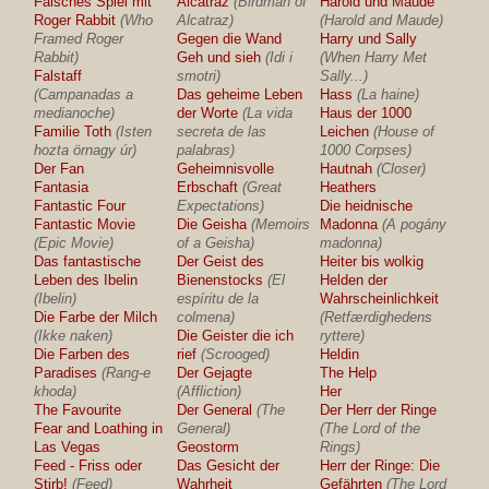
Falsches Spiel mit
Alcatraz
(Birdman of
Harold und Maude
Roger Rabbit
(Who
Alcatraz)
(Harold and Maude)
Framed Roger
Gegen die Wand
Harry und Sally
Rabbit)
Geh und sieh
(Idi i
(When Harry Met
Falstaff
smotri)
Sally...)
(Campanadas a
Das geheime Leben
Hass
(La haine)
medianoche)
der Worte
(La vida
Haus der 1000
Familie Toth
(Isten
secreta de las
Leichen
(House of
hozta örnagy úr)
palabras)
1000 Corpses)
Der Fan
Geheimnisvolle
Hautnah
(Closer)
Fantasia
Erbschaft
(Great
Heathers
Fantastic Four
Expectations)
Die heidnische
Fantastic Movie
Die Geisha
(Memoirs
Madonna
(A pogány
(Epic Movie)
of a Geisha)
madonna)
Das fantastische
Der Geist des
Heiter bis wolkig
Leben des Ibelin
Bienenstocks
(El
Helden der
(Ibelin)
espíritu de la
Wahrscheinlichkeit
Die Farbe der Milch
colmena)
(Retfærdighedens
(Ikke naken)
Die Geister die ich
ryttere)
Die Farben des
rief
(Scrooged)
Heldin
Paradises
(Rang-e
Der Gejagte
The Help
khoda)
(Affliction)
Her
The Favourite
Der General
(The
Der Herr der Ringe
Fear and Loathing in
General)
(The Lord of the
Las Vegas
Geostorm
Rings)
Feed - Friss oder
Das Gesicht der
Herr der Ringe: Die
Stirb!
(Feed)
Wahrheit
Gefährten
(The Lord