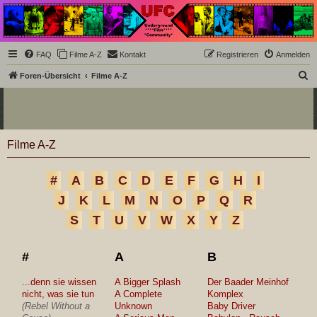
Underground Film
Community
Die Underground Film Community ist ein deutschsprachiges Filmforum und ein Paradies
FAQ
Filme A-Z
Kontakt
Registrieren
Anmelden
für Cineasten und Filmsüchtige jenseits des Mainstreams.
S
Foren-Übersicht
Filme A-Z
u
c
h
Filme A-Z
e
#
A
B
C
D
E
F
G
H
I
J
K
L
M
N
O
P
Q
R
S
T
U
V
W
X
Y
Z
#
A
B
...denn sie wissen
A Bigger Splash
Der Baader Meinhof
nicht, was sie tun
A Complete
Komplex
(Rebel Without a
Unknown
Baby Driver