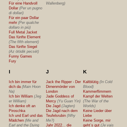
Für eine Handvoll
Wallenberg)
Dollar
(Per un pugno
di dollari)
Für ein paar Dollar
mehr
(Per qualche
dollaro in più)
Full Metal Jacket
Das fünfte Element
(The fifth element)
Das fünfte Siegel
(Az ötödik pecsét)
Funny Games
Fury
I
J
K
Ich bin immer für
Jack the Ripper - Der
Kaltblütig
(In Cold
dich da
(Main Hoon
Dirnenmörder von
Blood)
Na)
London
Kammerflimmern
Ich bin William
(Jeg
Jade Goddess of
Kampf der Welten
er William)
Mercy
(Yu Guan Yin)
(The War of the
Ich denke oft an
Die Jagd
(Jagten)
Worlds)
Piroschka
Die Jagd nach dem
Keine Lieder über
Ich und Earl und das
Teufelsrubin
(Why
Liebe
Mädchen
(Me and
Me?)
Keine Sorge, mir
Earl and the Dying
Jahr 2022... die
geht´s gut
(Je vais