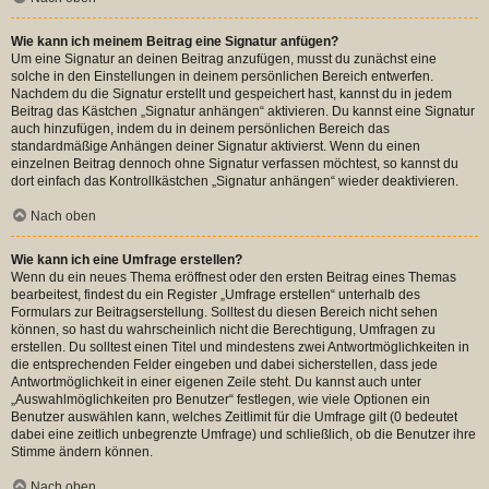
Wie kann ich meinem Beitrag eine Signatur anfügen?
Um eine Signatur an deinen Beitrag anzufügen, musst du zunächst eine
solche in den Einstellungen in deinem persönlichen Bereich entwerfen.
Nachdem du die Signatur erstellt und gespeichert hast, kannst du in jedem
Beitrag das Kästchen „Signatur anhängen“ aktivieren. Du kannst eine Signatur
auch hinzufügen, indem du in deinem persönlichen Bereich das
standardmäßige Anhängen deiner Signatur aktivierst. Wenn du einen
einzelnen Beitrag dennoch ohne Signatur verfassen möchtest, so kannst du
dort einfach das Kontrollkästchen „Signatur anhängen“ wieder deaktivieren.
Nach oben
Wie kann ich eine Umfrage erstellen?
Wenn du ein neues Thema eröffnest oder den ersten Beitrag eines Themas
bearbeitest, findest du ein Register „Umfrage erstellen“ unterhalb des
Formulars zur Beitragserstellung. Solltest du diesen Bereich nicht sehen
können, so hast du wahrscheinlich nicht die Berechtigung, Umfragen zu
erstellen. Du solltest einen Titel und mindestens zwei Antwortmöglichkeiten in
die entsprechenden Felder eingeben und dabei sicherstellen, dass jede
Antwortmöglichkeit in einer eigenen Zeile steht. Du kannst auch unter
„Auswahlmöglichkeiten pro Benutzer“ festlegen, wie viele Optionen ein
Benutzer auswählen kann, welches Zeitlimit für die Umfrage gilt (0 bedeutet
dabei eine zeitlich unbegrenzte Umfrage) und schließlich, ob die Benutzer ihre
Stimme ändern können.
Nach oben