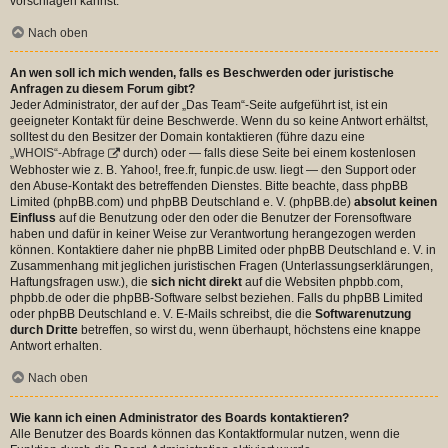
vorschlagen kannst.
Nach oben
An wen soll ich mich wenden, falls es Beschwerden oder juristische
Anfragen zu diesem Forum gibt?
Jeder Administrator, der auf der „Das Team“-Seite aufgeführt ist, ist ein
geeigneter Kontakt für deine Beschwerde. Wenn du so keine Antwort erhältst,
solltest du den Besitzer der Domain kontaktieren (führe dazu eine
„WHOIS“-Abfrage
durch) oder — falls diese Seite bei einem kostenlosen
Webhoster wie z. B. Yahoo!, free.fr, funpic.de usw. liegt — den Support oder
den Abuse-Kontakt des betreffenden Dienstes. Bitte beachte, dass phpBB
Limited (phpBB.com) und phpBB Deutschland e. V. (phpBB.de)
absolut keinen
Einfluss
auf die Benutzung oder den oder die Benutzer der Forensoftware
haben und dafür in keiner Weise zur Verantwortung herangezogen werden
können. Kontaktiere daher nie phpBB Limited oder phpBB Deutschland e. V. in
Zusammenhang mit jeglichen juristischen Fragen (Unterlassungserklärungen,
Haftungsfragen usw.), die
sich nicht direkt
auf die Websiten phpbb.com,
phpbb.de oder die phpBB-Software selbst beziehen. Falls du phpBB Limited
oder phpBB Deutschland e. V. E-Mails schreibst, die die
Softwarenutzung
durch Dritte
betreffen, so wirst du, wenn überhaupt, höchstens eine knappe
Antwort erhalten.
Nach oben
Wie kann ich einen Administrator des Boards kontaktieren?
Alle Benutzer des Boards können das Kontaktformular nutzen, wenn die