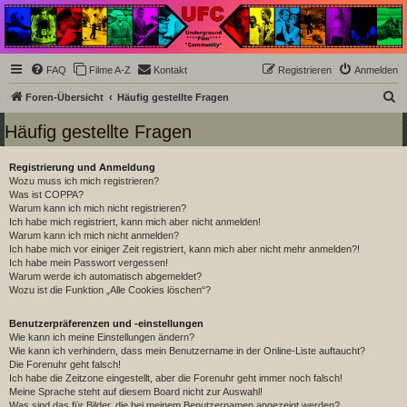
Underground Film
Community
Die Underground Film Community ist ein deutschsprachiges Filmforum und ein Paradies
FAQ
Filme A-Z
Kontakt
Registrieren
Anmelden
für Cineasten und Filmsüchtige jenseits des Mainstreams.
S
Foren-Übersicht
Häufig gestellte Fragen
u
Häufig gestellte Fragen
c
h
Registrierung und Anmeldung
Wozu muss ich mich registrieren?
e
Was ist COPPA?
Warum kann ich mich nicht registrieren?
Ich habe mich registriert, kann mich aber nicht anmelden!
Warum kann ich mich nicht anmelden?
Ich habe mich vor einiger Zeit registriert, kann mich aber nicht mehr anmelden?!
Ich habe mein Passwort vergessen!
Warum werde ich automatisch abgemeldet?
Wozu ist die Funktion „Alle Cookies löschen“?
Benutzerpräferenzen und -einstellungen
Wie kann ich meine Einstellungen ändern?
Wie kann ich verhindern, dass mein Benutzername in der Online-Liste auftaucht?
Die Forenuhr geht falsch!
Ich habe die Zeitzone eingestellt, aber die Forenuhr geht immer noch falsch!
Meine Sprache steht auf diesem Board nicht zur Auswahl!
Was sind das für Bilder, die bei meinem Benutzernamen angezeigt werden?