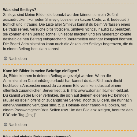
Was sind Smileys?
Smileys sind kleine Bilder, die benutzt werden können, um ein Gefühl
auszudrücken. Für jeden Smiley gibt es einen kurzen Code, z. B. bedeutet :)
fröhlich und :( traurig. Die Liste aller Smileys kannst du beim Verfassen eines
Beitrags sehen. Versuche bitte trotzdem, Smileys nicht zu häufig zu benutzen,
sie können einen Beitrag schnell unlesbar machen und ein Moderator könnte
deshalb deinen Beitrag entsprechend überarbeiten oder gar komplett löschen.
Die Board-Administration kann auch die Anzahl der Smileys begrenzen, die du
in einem Beitrag benutzen kannst.
Nach oben
Kann ich Bilder in meine Beiträge einfügen?
Ja, Bilder können in deinem Beitrag angezeigt werden. Wenn die
Administration Dateianhänge erlaubt hat, kannst du das Bild auch direkt
hochladen. Ansonsten musst du zu einem Bild verlinken, das auf einem
öffentlich zugänglichen Server liegt, z. B. http://www.domain.tld/mein-bild.gif.
Du kannst weder Bilder verlinken, die sich auf deinem eigenen PC befinden
(außer es ist ein öffentlich zugänglicher Server), noch zu Bildern, die nur nach
einer Anmeldung verfügbar sind, z. B. Hotmail- oder Yahoo-Mailboxen, mit
einem Passwort geschützte Seiten usw. Um das Bild anzuzeigen, benutze den
BBCode-Tag „[img]“.
Nach oben
Was sind globale Bekanntmachungen?