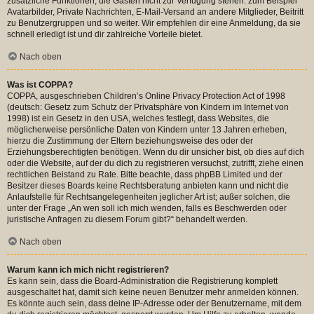
zusätzliche Funktionen, die Gästen nicht zur Verfügung stehen: zum Beispiel
Avatarbilder, Private Nachrichten, E-Mail-Versand an andere Mitglieder, Beitritt
zu Benutzergruppen und so weiter. Wir empfehlen dir eine Anmeldung, da sie
schnell erledigt ist und dir zahlreiche Vorteile bietet.
Nach oben
Was ist COPPA?
COPPA, ausgeschrieben Children’s Online Privacy Protection Act of 1998
(deutsch: Gesetz zum Schutz der Privatsphäre von Kindern im Internet von
1998) ist ein Gesetz in den USA, welches festlegt, dass Websites, die
möglicherweise persönliche Daten von Kindern unter 13 Jahren erheben,
hierzu die Zustimmung der Eltern beziehungsweise des oder der
Erziehungsberechtigten benötigen. Wenn du dir unsicher bist, ob dies auf dich
oder die Website, auf der du dich zu registrieren versuchst, zutrifft, ziehe einen
rechtlichen Beistand zu Rate. Bitte beachte, dass phpBB Limited und der
Besitzer dieses Boards keine Rechtsberatung anbieten kann und nicht die
Anlaufstelle für Rechtsangelegenheiten jeglicher Art ist; außer solchen, die
unter der Frage „An wen soll ich mich wenden, falls es Beschwerden oder
juristische Anfragen zu diesem Forum gibt?“ behandelt werden.
Nach oben
Warum kann ich mich nicht registrieren?
Es kann sein, dass die Board-Administration die Registrierung komplett
ausgeschaltet hat, damit sich keine neuen Benutzer mehr anmelden können.
Es könnte auch sein, dass deine IP-Adresse oder der Benutzername, mit dem