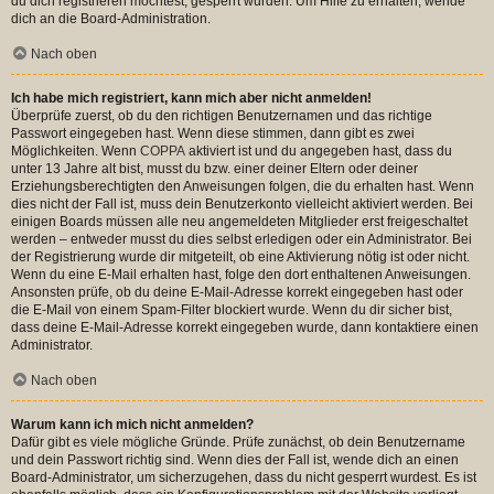
du dich registrieren möchtest, gesperrt wurden. Um Hilfe zu erhalten, wende
dich an die Board-Administration.
Nach oben
Ich habe mich registriert, kann mich aber nicht anmelden!
Überprüfe zuerst, ob du den richtigen Benutzernamen und das richtige
Passwort eingegeben hast. Wenn diese stimmen, dann gibt es zwei
Möglichkeiten. Wenn
COPPA
aktiviert ist und du angegeben hast, dass du
unter 13 Jahre alt bist, musst du bzw. einer deiner Eltern oder deiner
Erziehungsberechtigten den Anweisungen folgen, die du erhalten hast. Wenn
dies nicht der Fall ist, muss dein Benutzerkonto vielleicht aktiviert werden. Bei
einigen Boards müssen alle neu angemeldeten Mitglieder erst freigeschaltet
werden – entweder musst du dies selbst erledigen oder ein Administrator. Bei
der Registrierung wurde dir mitgeteilt, ob eine Aktivierung nötig ist oder nicht.
Wenn du eine E-Mail erhalten hast, folge den dort enthaltenen Anweisungen.
Ansonsten prüfe, ob du deine E-Mail-Adresse korrekt eingegeben hast oder
die E-Mail von einem Spam-Filter blockiert wurde. Wenn du dir sicher bist,
dass deine E-Mail-Adresse korrekt eingegeben wurde, dann kontaktiere einen
Administrator.
Nach oben
Warum kann ich mich nicht anmelden?
Dafür gibt es viele mögliche Gründe. Prüfe zunächst, ob dein Benutzername
und dein Passwort richtig sind. Wenn dies der Fall ist, wende dich an einen
Board-Administrator, um sicherzugehen, dass du nicht gesperrt wurdest. Es ist