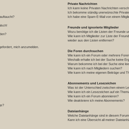
Private Nachrichten
Ich kann keine Privaten Nachrichten versch
Ich bekomme ständig unerwünschte Private
auftaucht?
Ich habe eine Spam-E-Mail von einem Mitgli
alsch!
Freunde und ignorierte Mitglieder
Wozu benötige ich die Listen der Freunde un
rden?
Wie kann ich Mitglieder zur Liste der Freund
wieder aus den Listen entfernen?
fgefordert, mich anzumelden.
Die Foren durchsuchen
Wie kann ich ein Forum oder mehrere For
Weshalb erhalte ich bei der Suche keine Er
Warum bekomme ich bei der Suche eine lee
Wie kann ich nach Mitgliedern suchen?
Wie kann ich meine eigenen Beiträge und T
Abonnements und Lesezeichen
Was ist der Unterschied zwischen einem L
Wie kann ich ein Lesezeichen auf ein Them
Wie kann ich ein Forum abonnieren?
Wie deaktiviere ich meine Abonnements?
gs?
Dateianhänge
Welche Dateianhänge sind in diesem Forum
Kann ich eine Übersicht all meiner Dateian