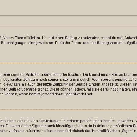
„Neues Thema“ klicken. Um auf einen Beitrag zu antworten, musst du auf „Antworte
e Berechtigungen sind jeweils am Ende der Foren- und der Beitragsansicht aufgeliste
r deine eigenen Beiträge bearbeiten oder löschen. Du kannst einen Beitrag bearbe
inen begrenzten Zeitraum nach seiner Erstellung möglich. Wenn bereits jemand auf de
 die Anzahl als auch der letzte Zeitpunkt der Bearbeitungen angezeigt. Dieser Hi
en Beitrag überarbeitet hat. Diese können jedoch, falls sie es für nötig halten, ei
hen können, wenn bereits jemand darauf geantwortet hat.
st eine solche in den Einstellungen in deinem persönlichen Bereich entwerfen. Na
eren. Du kannst eine Signatur auch hinzufügen, indem du in deinem persönlichen 
atur verfassen möchtest, so kannst du dort einfach das Kontrollkästchen „Signatu