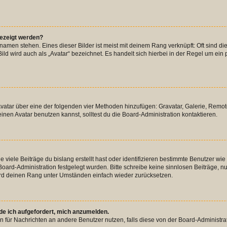
gezeigt werden?
amen stehen. Eines dieser Bilder ist meist mit deinem Rang verknüpft: Oft sind di
ld wird auch als „Avatar“ bezeichnet. Es handelt sich hierbei in der Regel um ein
 Avatar über eine der folgenden vier Methoden hinzufügen: Gravatar, Galerie, Rem
en Avatar benutzen kannst, solltest du die Board-Administration kontaktieren.
viele Beiträge du bislang erstellt hast oder identifizieren bestimmte Benutzer w
 Board-Administration festgelegt wurden. Bitte schreibe keine sinnlosen Beiträge
wird deinen Rang unter Umständen einfach wieder zurücksetzen.
rde ich aufgefordert, mich anzumelden.
ion für Nachrichten an andere Benutzer nutzen, falls diese von der Board-Administ