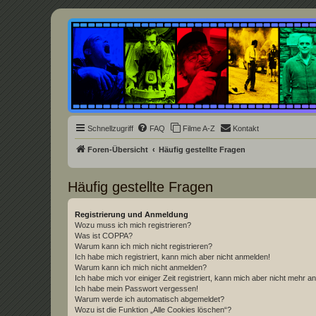
Underground Film Community
Die Underground Film Community ist ein deutschsprachiges Filmforum u
Schnellzugriff
FAQ
Filme A-Z
Kontakt
Foren-Übersicht
Häufig gestellte Fragen
Häufig gestellte Fragen
Registrierung und Anmeldung
Wozu muss ich mich registrieren?
Was ist COPPA?
Warum kann ich mich nicht registrieren?
Ich habe mich registriert, kann mich aber nicht anmelden!
Warum kann ich mich nicht anmelden?
Ich habe mich vor einiger Zeit registriert, kann mich aber nicht mehr 
Ich habe mein Passwort vergessen!
Warum werde ich automatisch abgemeldet?
Wozu ist die Funktion „Alle Cookies löschen“?