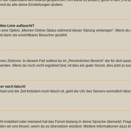
n in der Datenbank des Boards gespeichert. Um diese zu ändern, gehe in den „Persö
nst du alle deine Einstellungen ändern.
ine-Liste auftaucht?
n eine Option „Meinen Online-Status während dieser Sitzung verbergen“. Wenn du d
st dann als unsichtbarer Besucher gezählt.
en Zeitzone. In diesem Fall solltest du im „Persönlichen Bereich“ die für dich passe
den. Wenn du noch nicht registriert bist, ist dies ein guter Grund, dies jetzt zu tun
mer noch falsch!
t hast und die Zeit trotzdem noch falsch ist, geht die Uhr des Servers vermutlich fal
t installiert oder niemand hat das Forum bislang in deine Sprache übersetzt. Frag
, würden wir uns freuen, wenn du es übersetzen würdest. Weitere Informationen dazu