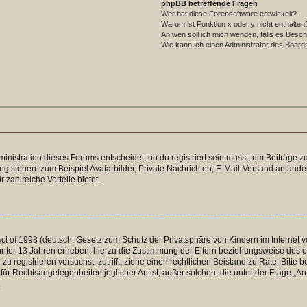
phpBB betreffende Fragen
Wer hat diese Forensoftware entwickelt?
Warum ist Funktion x oder y nicht enthalten
An wen soll ich mich wenden, falls es Besc
Wie kann ich einen Administrator des Board
istration dieses Forums entscheidet, ob du registriert sein musst, um Beiträge zu s
ung stehen: zum Beispiel Avatarbilder, Private Nachrichten, E-Mail-Versand an ander
 zahlreiche Vorteile bietet.
t of 1998 (deutsch: Gesetz zum Schutz der Privatsphäre von Kindern im Internet vo
unter 13 Jahren erheben, hierzu die Zustimmung der Eltern beziehungsweise des o
h zu registrieren versuchst, zutrifft, ziehe einen rechtlichen Beistand zu Rate. Bit
für Rechtsangelegenheiten jeglicher Art ist; außer solchen, die unter der Frage „
.