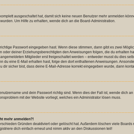
g komplett ausgeschaltet hat, damit sich keine neuen Benutzer mehr anmelden könn
 wurden. Um Hilfe zu erhalten, wende dich an die Board-Administration.
 richtige Passwort eingegeben hast. Wenn diese stimmen, dann gibt es zwei Mögl
tern oder deiner Erziehungsberechtigten den Anweisungen folgen, die du erhalten ha
u angemeldeten Mitglieder erst freigeschaltet werden – entweder musst du dies selbs
. Wenn du eine E-Mail erhalten hast, folge den dort enthaltenen Anweisungen. Ansons
 dir sicher bist, dass deine E-Mail-Adresse korrekt eingegeben wurde, dann kontak
Benutzername und dein Passwort richtig sind. Wenn dies der Fall ist, wende dich a
ionsproblem mit der Website vorliegt, welches ein Administrator lösen muss.
icht mehr anmelden?!
erschieden Gründen deaktiviert oder gelöscht hat. Außerdem löschen viele Boards r
triere dich einfach erneut und nimm aktiv an den Diskussionen teil!