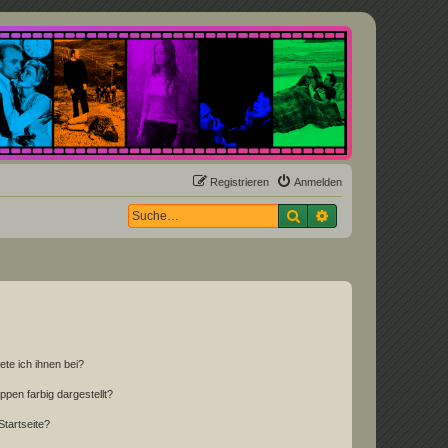
Registrieren
Anmelden
Suche
Erweiterte Suche
ete ich ihnen bei?
en farbig dargestellt?
tartseite?