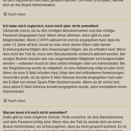
du dich registrieren möchtest, gesperrt wurden. Um Hilfe zu erhalten, wende
dich an die Board-Administration.
Nach oben
Ich habe mich registriert, kann mich aber nicht anmelden!
Überprüfe zuerst, ob du den richtigen Benutzernamen und das richtige
Passwort eingegeben hast. Wenn diese stimmen, dann gibt es zwei
Möglichkeiten. Wenn
COPPA
aktiviert ist und du angegeben hast, dass du
unter 13 Jahre alt bist, musst du bzw. einer deiner Eltern oder deiner
Erziehungsberechtigten den Anweisungen folgen, die du erhalten hast. Wenn
dies nicht der Fall ist, muss dein Benutzerkonto vielleicht aktiviert werden. Bei
einigen Boards müssen alle neu angemeldeten Mitglieder erst freigeschaltet
werden – entweder musst du dies selbst erledigen oder ein Administrator. Bei
der Registrierung wurde dir mitgeteilt, ob eine Aktivierung nötig ist oder nicht.
Wenn du eine E-Mail erhalten hast, folge den dort enthaltenen Anweisungen.
Ansonsten prüfe, ob du deine E-Mail-Adresse korrekt eingegeben hast oder
die E-Mail von einem Spam-Filter blockiert wurde. Wenn du dir sicher bist,
dass deine E-Mail-Adresse korrekt eingegeben wurde, dann kontaktiere einen
Administrator.
Nach oben
Warum kann ich mich nicht anmelden?
Dafür gibt es viele mögliche Gründe. Prüfe zunächst, ob dein Benutzername
und dein Passwort richtig sind. Wenn dies der Fall ist, wende dich an einen
Board-Administrator, um sicherzugehen, dass du nicht gesperrt wurdest. Es ist