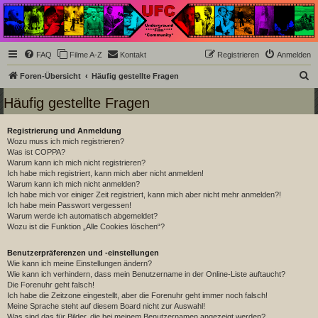
Underground Film
Community
Die Underground Film Community ist ein deutschsprachiges Filmforum und ein Paradies
FAQ
Filme A-Z
Kontakt
Registrieren
Anmelden
für Cineasten und Filmsüchtige jenseits des Mainstreams.
S
Foren-Übersicht
Häufig gestellte Fragen
u
Häufig gestellte Fragen
c
h
Registrierung und Anmeldung
Wozu muss ich mich registrieren?
e
Was ist COPPA?
Warum kann ich mich nicht registrieren?
Ich habe mich registriert, kann mich aber nicht anmelden!
Warum kann ich mich nicht anmelden?
Ich habe mich vor einiger Zeit registriert, kann mich aber nicht mehr anmelden?!
Ich habe mein Passwort vergessen!
Warum werde ich automatisch abgemeldet?
Wozu ist die Funktion „Alle Cookies löschen“?
Benutzerpräferenzen und -einstellungen
Wie kann ich meine Einstellungen ändern?
Wie kann ich verhindern, dass mein Benutzername in der Online-Liste auftaucht?
Die Forenuhr geht falsch!
Ich habe die Zeitzone eingestellt, aber die Forenuhr geht immer noch falsch!
Meine Sprache steht auf diesem Board nicht zur Auswahl!
Was sind das für Bilder, die bei meinem Benutzernamen angezeigt werden?