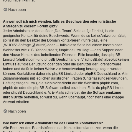
vorschlagen kannst.
Nach oben
An wen soll ich mich wenden, falls es Beschwerden oder juristische
Anfragen zu diesem Forum gibt?
Jeder Administrator, der auf der „Das Team“-Seite aufgeführt ist, ist ein
geeigneter Kontakt für deine Beschwerde. Wenn du so keine Antwort erhältst,
solltest du den Besitzer der Domain kontaktieren (führe dazu eine
„WHOIS“-Abfrage
durch) oder — falls diese Seite bei einem kostenlosen
Webhoster wie z. B. Yahoo!, free.fr, funpic.de usw. liegt — den Support oder
den Abuse-Kontakt des betreffenden Dienstes. Bitte beachte, dass phpBB
Limited (phpBB.com) und phpBB Deutschland e. V. (phpBB.de)
absolut keinen
Einfluss
auf die Benutzung oder den oder die Benutzer der Forensoftware
haben und dafür in keiner Weise zur Verantwortung herangezogen werden
können. Kontaktiere daher nie phpBB Limited oder phpBB Deutschland e. V. in
Zusammenhang mit jeglichen juristischen Fragen (Unterlassungserklärungen,
Haftungsfragen usw.), die
sich nicht direkt
auf die Websiten phpbb.com,
phpbb.de oder die phpBB-Software selbst beziehen. Falls du phpBB Limited
oder phpBB Deutschland e. V. E-Mails schreibst, die die
Softwarenutzung
durch Dritte
betreffen, so wirst du, wenn überhaupt, höchstens eine knappe
Antwort erhalten.
Nach oben
Wie kann ich einen Administrator des Boards kontaktieren?
Alle Benutzer des Boards können das Kontaktformular nutzen, wenn die