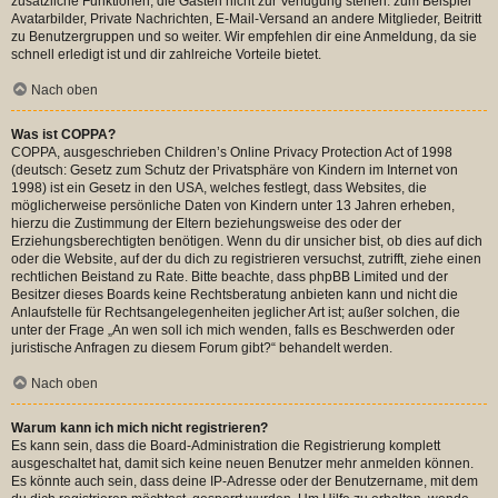
zusätzliche Funktionen, die Gästen nicht zur Verfügung stehen: zum Beispiel
Avatarbilder, Private Nachrichten, E-Mail-Versand an andere Mitglieder, Beitritt
zu Benutzergruppen und so weiter. Wir empfehlen dir eine Anmeldung, da sie
schnell erledigt ist und dir zahlreiche Vorteile bietet.
Nach oben
Was ist COPPA?
COPPA, ausgeschrieben Children’s Online Privacy Protection Act of 1998
(deutsch: Gesetz zum Schutz der Privatsphäre von Kindern im Internet von
1998) ist ein Gesetz in den USA, welches festlegt, dass Websites, die
möglicherweise persönliche Daten von Kindern unter 13 Jahren erheben,
hierzu die Zustimmung der Eltern beziehungsweise des oder der
Erziehungsberechtigten benötigen. Wenn du dir unsicher bist, ob dies auf dich
oder die Website, auf der du dich zu registrieren versuchst, zutrifft, ziehe einen
rechtlichen Beistand zu Rate. Bitte beachte, dass phpBB Limited und der
Besitzer dieses Boards keine Rechtsberatung anbieten kann und nicht die
Anlaufstelle für Rechtsangelegenheiten jeglicher Art ist; außer solchen, die
unter der Frage „An wen soll ich mich wenden, falls es Beschwerden oder
juristische Anfragen zu diesem Forum gibt?“ behandelt werden.
Nach oben
Warum kann ich mich nicht registrieren?
Es kann sein, dass die Board-Administration die Registrierung komplett
ausgeschaltet hat, damit sich keine neuen Benutzer mehr anmelden können.
Es könnte auch sein, dass deine IP-Adresse oder der Benutzername, mit dem