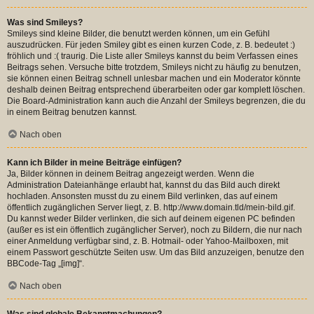
Was sind Smileys?
Smileys sind kleine Bilder, die benutzt werden können, um ein Gefühl
auszudrücken. Für jeden Smiley gibt es einen kurzen Code, z. B. bedeutet :)
fröhlich und :( traurig. Die Liste aller Smileys kannst du beim Verfassen eines
Beitrags sehen. Versuche bitte trotzdem, Smileys nicht zu häufig zu benutzen,
sie können einen Beitrag schnell unlesbar machen und ein Moderator könnte
deshalb deinen Beitrag entsprechend überarbeiten oder gar komplett löschen.
Die Board-Administration kann auch die Anzahl der Smileys begrenzen, die du
in einem Beitrag benutzen kannst.
Nach oben
Kann ich Bilder in meine Beiträge einfügen?
Ja, Bilder können in deinem Beitrag angezeigt werden. Wenn die
Administration Dateianhänge erlaubt hat, kannst du das Bild auch direkt
hochladen. Ansonsten musst du zu einem Bild verlinken, das auf einem
öffentlich zugänglichen Server liegt, z. B. http://www.domain.tld/mein-bild.gif.
Du kannst weder Bilder verlinken, die sich auf deinem eigenen PC befinden
(außer es ist ein öffentlich zugänglicher Server), noch zu Bildern, die nur nach
einer Anmeldung verfügbar sind, z. B. Hotmail- oder Yahoo-Mailboxen, mit
einem Passwort geschützte Seiten usw. Um das Bild anzuzeigen, benutze den
BBCode-Tag „[img]“.
Nach oben
Was sind globale Bekanntmachungen?