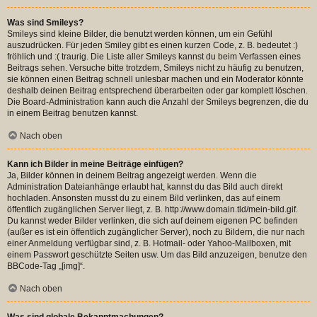
Was sind Smileys?
Smileys sind kleine Bilder, die benutzt werden können, um ein Gefühl
auszudrücken. Für jeden Smiley gibt es einen kurzen Code, z. B. bedeutet :)
fröhlich und :( traurig. Die Liste aller Smileys kannst du beim Verfassen eines
Beitrags sehen. Versuche bitte trotzdem, Smileys nicht zu häufig zu benutzen,
sie können einen Beitrag schnell unlesbar machen und ein Moderator könnte
deshalb deinen Beitrag entsprechend überarbeiten oder gar komplett löschen.
Die Board-Administration kann auch die Anzahl der Smileys begrenzen, die du
in einem Beitrag benutzen kannst.
Nach oben
Kann ich Bilder in meine Beiträge einfügen?
Ja, Bilder können in deinem Beitrag angezeigt werden. Wenn die
Administration Dateianhänge erlaubt hat, kannst du das Bild auch direkt
hochladen. Ansonsten musst du zu einem Bild verlinken, das auf einem
öffentlich zugänglichen Server liegt, z. B. http://www.domain.tld/mein-bild.gif.
Du kannst weder Bilder verlinken, die sich auf deinem eigenen PC befinden
(außer es ist ein öffentlich zugänglicher Server), noch zu Bildern, die nur nach
einer Anmeldung verfügbar sind, z. B. Hotmail- oder Yahoo-Mailboxen, mit
einem Passwort geschützte Seiten usw. Um das Bild anzuzeigen, benutze den
BBCode-Tag „[img]“.
Nach oben
Was sind globale Bekanntmachungen?