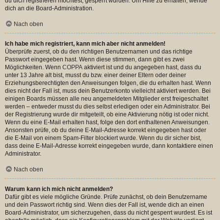
du dich registrieren möchtest, gesperrt wurden. Um Hilfe zu erhalten, wende
dich an die Board-Administration.
Nach oben
Ich habe mich registriert, kann mich aber nicht anmelden!
Überprüfe zuerst, ob du den richtigen Benutzernamen und das richtige
Passwort eingegeben hast. Wenn diese stimmen, dann gibt es zwei
Möglichkeiten. Wenn
COPPA
aktiviert ist und du angegeben hast, dass du
unter 13 Jahre alt bist, musst du bzw. einer deiner Eltern oder deiner
Erziehungsberechtigten den Anweisungen folgen, die du erhalten hast. Wenn
dies nicht der Fall ist, muss dein Benutzerkonto vielleicht aktiviert werden. Bei
einigen Boards müssen alle neu angemeldeten Mitglieder erst freigeschaltet
werden – entweder musst du dies selbst erledigen oder ein Administrator. Bei
der Registrierung wurde dir mitgeteilt, ob eine Aktivierung nötig ist oder nicht.
Wenn du eine E-Mail erhalten hast, folge den dort enthaltenen Anweisungen.
Ansonsten prüfe, ob du deine E-Mail-Adresse korrekt eingegeben hast oder
die E-Mail von einem Spam-Filter blockiert wurde. Wenn du dir sicher bist,
dass deine E-Mail-Adresse korrekt eingegeben wurde, dann kontaktiere einen
Administrator.
Nach oben
Warum kann ich mich nicht anmelden?
Dafür gibt es viele mögliche Gründe. Prüfe zunächst, ob dein Benutzername
und dein Passwort richtig sind. Wenn dies der Fall ist, wende dich an einen
Board-Administrator, um sicherzugehen, dass du nicht gesperrt wurdest. Es ist