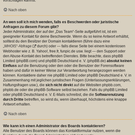
vorschlagen kannst.
Nach oben
An wen soll ich mich wenden, falls es Beschwerden oder juristische
Anfragen zu diesem Forum gibt?
Jeder Administrator, der auf der „Das Team“-Seite aufgeführt ist, ist ein
geeigneter Kontakt für deine Beschwerde. Wenn du so keine Antwort erhältst,
solltest du den Besitzer der Domain kontaktieren (führe dazu eine
„WHOIS“-Abfrage
durch) oder — falls diese Seite bei einem kostenlosen
Webhoster wie z. B. Yahoo!, free.fr, funpic.de usw. liegt — den Support oder
den Abuse-Kontakt des betreffenden Dienstes. Bitte beachte, dass phpBB
Limited (phpBB.com) und phpBB Deutschland e. V. (phpBB.de)
absolut keinen
Einfluss
auf die Benutzung oder den oder die Benutzer der Forensoftware
haben und dafür in keiner Weise zur Verantwortung herangezogen werden
können. Kontaktiere daher nie phpBB Limited oder phpBB Deutschland e. V. in
Zusammenhang mit jeglichen juristischen Fragen (Unterlassungserklärungen,
Haftungsfragen usw.), die
sich nicht direkt
auf die Websiten phpbb.com,
phpbb.de oder die phpBB-Software selbst beziehen. Falls du phpBB Limited
oder phpBB Deutschland e. V. E-Mails schreibst, die die
Softwarenutzung
durch Dritte
betreffen, so wirst du, wenn überhaupt, höchstens eine knappe
Antwort erhalten.
Nach oben
Wie kann ich einen Administrator des Boards kontaktieren?
Alle Benutzer des Boards können das Kontaktformular nutzen, wenn die