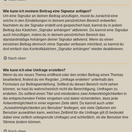
Wie kann ich meinem Beitrag eine Signatur anfügen?
Um eine Signatur an deinen Beitrag anzufügen, musst du zunächst eine
solche in den Einstellungen in deinem persönlichen Bereich entwerfen.
Nachdem du die Signatur erstellt und gespeichert hast, kannst du in jedem
Beitrag das Kästchen „Signatur anhängen“ aktivieren. Du kannst eine Signatur
auch hinzufügen, indem du in deinem persönlichen Bereich das
standardmäßige Anhängen deiner Signatur aktivierst. Wenn du einen
einzelnen Beitrag dennoch ohne Signatur verfassen möchtest, so kannst du
dort einfach das Kontrollkästchen „Signatur anhängen“ wieder deaktivieren.
Nach oben
Wie kann ich eine Umfrage erstellen?
Wenn du ein neues Thema eröffnest oder den ersten Beitrag eines Themas
bearbeitest, findest du ein Register „Umfrage erstellen“ unterhalb des
Formulars zur Beitragserstellung. Solltest du diesen Bereich nicht sehen
können, so hast du wahrscheinlich nicht die Berechtigung, Umfragen zu
erstellen. Du solltest einen Titel und mindestens zwei Antwortmöglichkeiten in
die entsprechenden Felder eingeben und dabei sicherstellen, dass jede
Antwortmöglichkeit in einer eigenen Zeile steht. Du kannst auch unter
„Auswahlmöglichkeiten pro Benutzer“ festlegen, wie viele Optionen ein
Benutzer auswählen kann, welches Zeitlimit für die Umfrage gilt (0 bedeutet
dabei eine zeitlich unbegrenzte Umfrage) und schließlich, ob die Benutzer ihre
Stimme ändern können.
Nach oben