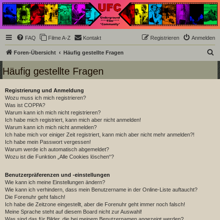
Underground Film
Community
Die Underground Film Community ist ein deutschsprachiges Filmforum und ein Paradies
FAQ
Filme A-Z
Kontakt
Registrieren
Anmelden
für Cineasten und Filmsüchtige jenseits des Mainstreams.
S
Foren-Übersicht
Häufig gestellte Fragen
u
Häufig gestellte Fragen
c
h
Registrierung und Anmeldung
Wozu muss ich mich registrieren?
e
Was ist COPPA?
Warum kann ich mich nicht registrieren?
Ich habe mich registriert, kann mich aber nicht anmelden!
Warum kann ich mich nicht anmelden?
Ich habe mich vor einiger Zeit registriert, kann mich aber nicht mehr anmelden?!
Ich habe mein Passwort vergessen!
Warum werde ich automatisch abgemeldet?
Wozu ist die Funktion „Alle Cookies löschen“?
Benutzerpräferenzen und -einstellungen
Wie kann ich meine Einstellungen ändern?
Wie kann ich verhindern, dass mein Benutzername in der Online-Liste auftaucht?
Die Forenuhr geht falsch!
Ich habe die Zeitzone eingestellt, aber die Forenuhr geht immer noch falsch!
Meine Sprache steht auf diesem Board nicht zur Auswahl!
Was sind das für Bilder, die bei meinem Benutzernamen angezeigt werden?