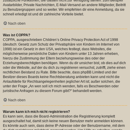
zusätzliche Funktionen, die Gästen nicht zur Verfügung stehen: zum Beispiel
Avatarbilder, Private Nachrichten, E-Mail-Versand an andere Mitglieder, Beitritt
zu Benutzergruppen und so weiter. Wir empfehlen dir eine Anmeldung, da sie
schnell erledigt ist und dir zahlreiche Vorteile bietet.
Nach oben
Was ist COPPA?
COPPA, ausgeschrieben Children’s Online Privacy Protection Act of 1998
(deutsch: Gesetz zum Schutz der Privatsphäre von Kindern im Internet von
1998) ist ein Gesetz in den USA, welches festlegt, dass Websites, die
möglicherweise persönliche Daten von Kindern unter 13 Jahren erheben,
hierzu die Zustimmung der Eltern beziehungsweise des oder der
Erziehungsberechtigten benötigen. Wenn du dir unsicher bist, ob dies auf dich
oder die Website, auf der du dich zu registrieren versuchst, zutrifft, ziehe einen
rechtlichen Beistand zu Rate. Bitte beachte, dass phpBB Limited und der
Besitzer dieses Boards keine Rechtsberatung anbieten kann und nicht die
Anlaufstelle für Rechtsangelegenheiten jeglicher Art ist; außer solchen, die
unter der Frage „An wen soll ich mich wenden, falls es Beschwerden oder
juristische Anfragen zu diesem Forum gibt?“ behandelt werden.
Nach oben
Warum kann ich mich nicht registrieren?
Es kann sein, dass die Board-Administration die Registrierung komplett
ausgeschaltet hat, damit sich keine neuen Benutzer mehr anmelden können.
Es könnte auch sein, dass deine IP-Adresse oder der Benutzername, mit dem