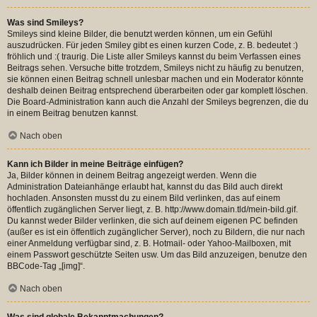
Was sind Smileys?
Smileys sind kleine Bilder, die benutzt werden können, um ein Gefühl
auszudrücken. Für jeden Smiley gibt es einen kurzen Code, z. B. bedeutet :)
fröhlich und :( traurig. Die Liste aller Smileys kannst du beim Verfassen eines
Beitrags sehen. Versuche bitte trotzdem, Smileys nicht zu häufig zu benutzen,
sie können einen Beitrag schnell unlesbar machen und ein Moderator könnte
deshalb deinen Beitrag entsprechend überarbeiten oder gar komplett löschen.
Die Board-Administration kann auch die Anzahl der Smileys begrenzen, die du
in einem Beitrag benutzen kannst.
Nach oben
Kann ich Bilder in meine Beiträge einfügen?
Ja, Bilder können in deinem Beitrag angezeigt werden. Wenn die
Administration Dateianhänge erlaubt hat, kannst du das Bild auch direkt
hochladen. Ansonsten musst du zu einem Bild verlinken, das auf einem
öffentlich zugänglichen Server liegt, z. B. http://www.domain.tld/mein-bild.gif.
Du kannst weder Bilder verlinken, die sich auf deinem eigenen PC befinden
(außer es ist ein öffentlich zugänglicher Server), noch zu Bildern, die nur nach
einer Anmeldung verfügbar sind, z. B. Hotmail- oder Yahoo-Mailboxen, mit
einem Passwort geschützte Seiten usw. Um das Bild anzuzeigen, benutze den
BBCode-Tag „[img]“.
Nach oben
Was sind globale Bekanntmachungen?