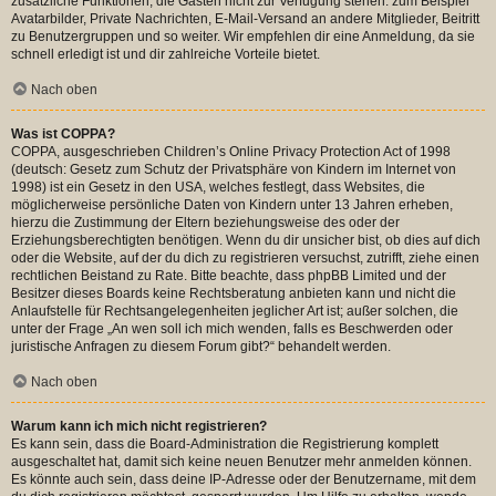
zusätzliche Funktionen, die Gästen nicht zur Verfügung stehen: zum Beispiel
Avatarbilder, Private Nachrichten, E-Mail-Versand an andere Mitglieder, Beitritt
zu Benutzergruppen und so weiter. Wir empfehlen dir eine Anmeldung, da sie
schnell erledigt ist und dir zahlreiche Vorteile bietet.
Nach oben
Was ist COPPA?
COPPA, ausgeschrieben Children’s Online Privacy Protection Act of 1998
(deutsch: Gesetz zum Schutz der Privatsphäre von Kindern im Internet von
1998) ist ein Gesetz in den USA, welches festlegt, dass Websites, die
möglicherweise persönliche Daten von Kindern unter 13 Jahren erheben,
hierzu die Zustimmung der Eltern beziehungsweise des oder der
Erziehungsberechtigten benötigen. Wenn du dir unsicher bist, ob dies auf dich
oder die Website, auf der du dich zu registrieren versuchst, zutrifft, ziehe einen
rechtlichen Beistand zu Rate. Bitte beachte, dass phpBB Limited und der
Besitzer dieses Boards keine Rechtsberatung anbieten kann und nicht die
Anlaufstelle für Rechtsangelegenheiten jeglicher Art ist; außer solchen, die
unter der Frage „An wen soll ich mich wenden, falls es Beschwerden oder
juristische Anfragen zu diesem Forum gibt?“ behandelt werden.
Nach oben
Warum kann ich mich nicht registrieren?
Es kann sein, dass die Board-Administration die Registrierung komplett
ausgeschaltet hat, damit sich keine neuen Benutzer mehr anmelden können.
Es könnte auch sein, dass deine IP-Adresse oder der Benutzername, mit dem