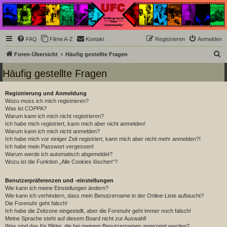
Underground Film
Community
Die Underground Film Community ist ein deutschsprachiges Filmforum und ein Paradies
FAQ
Filme A-Z
Kontakt
Registrieren
Anmelden
für Cineasten und Filmsüchtige jenseits des Mainstreams.
S
Foren-Übersicht
Häufig gestellte Fragen
u
Häufig gestellte Fragen
c
h
Registrierung und Anmeldung
Wozu muss ich mich registrieren?
e
Was ist COPPA?
Warum kann ich mich nicht registrieren?
Ich habe mich registriert, kann mich aber nicht anmelden!
Warum kann ich mich nicht anmelden?
Ich habe mich vor einiger Zeit registriert, kann mich aber nicht mehr anmelden?!
Ich habe mein Passwort vergessen!
Warum werde ich automatisch abgemeldet?
Wozu ist die Funktion „Alle Cookies löschen“?
Benutzerpräferenzen und -einstellungen
Wie kann ich meine Einstellungen ändern?
Wie kann ich verhindern, dass mein Benutzername in der Online-Liste auftaucht?
Die Forenuhr geht falsch!
Ich habe die Zeitzone eingestellt, aber die Forenuhr geht immer noch falsch!
Meine Sprache steht auf diesem Board nicht zur Auswahl!
Was sind das für Bilder, die bei meinem Benutzernamen angezeigt werden?