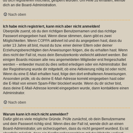
du dich registrieren möchtest, gesperrt wurden. Um Hilfe zu erhalten, wende
dich an die Board-Administration.
Nach oben
Ich habe mich registriert, kann mich aber nicht anmelden!
Überprüfe zuerst, ob du den richtigen Benutzernamen und das richtige
Passwort eingegeben hast. Wenn diese stimmen, dann gibt es zwei
Möglichkeiten. Wenn
COPPA
aktiviert ist und du angegeben hast, dass du
unter 13 Jahre alt bist, musst du bzw. einer deiner Eltern oder deiner
Erziehungsberechtigten den Anweisungen folgen, die du erhalten hast. Wenn
dies nicht der Fall ist, muss dein Benutzerkonto vielleicht aktiviert werden. Bei
einigen Boards müssen alle neu angemeldeten Mitglieder erst freigeschaltet
werden – entweder musst du dies selbst erledigen oder ein Administrator. Bei
der Registrierung wurde dir mitgeteilt, ob eine Aktivierung nötig ist oder nicht.
Wenn du eine E-Mail erhalten hast, folge den dort enthaltenen Anweisungen.
Ansonsten prüfe, ob du deine E-Mail-Adresse korrekt eingegeben hast oder
die E-Mail von einem Spam-Filter blockiert wurde. Wenn du dir sicher bist,
dass deine E-Mail-Adresse korrekt eingegeben wurde, dann kontaktiere einen
Administrator.
Nach oben
Warum kann ich mich nicht anmelden?
Dafür gibt es viele mögliche Gründe. Prüfe zunächst, ob dein Benutzername
und dein Passwort richtig sind. Wenn dies der Fall ist, wende dich an einen
Board-Administrator, um sicherzugehen, dass du nicht gesperrt wurdest. Es ist