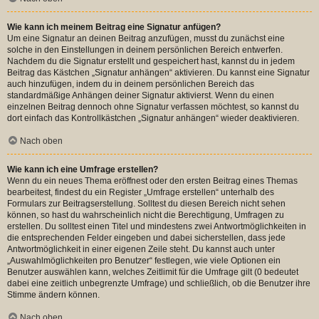
Wie kann ich meinem Beitrag eine Signatur anfügen?
Um eine Signatur an deinen Beitrag anzufügen, musst du zunächst eine
solche in den Einstellungen in deinem persönlichen Bereich entwerfen.
Nachdem du die Signatur erstellt und gespeichert hast, kannst du in jedem
Beitrag das Kästchen „Signatur anhängen“ aktivieren. Du kannst eine Signatur
auch hinzufügen, indem du in deinem persönlichen Bereich das
standardmäßige Anhängen deiner Signatur aktivierst. Wenn du einen
einzelnen Beitrag dennoch ohne Signatur verfassen möchtest, so kannst du
dort einfach das Kontrollkästchen „Signatur anhängen“ wieder deaktivieren.
Nach oben
Wie kann ich eine Umfrage erstellen?
Wenn du ein neues Thema eröffnest oder den ersten Beitrag eines Themas
bearbeitest, findest du ein Register „Umfrage erstellen“ unterhalb des
Formulars zur Beitragserstellung. Solltest du diesen Bereich nicht sehen
können, so hast du wahrscheinlich nicht die Berechtigung, Umfragen zu
erstellen. Du solltest einen Titel und mindestens zwei Antwortmöglichkeiten in
die entsprechenden Felder eingeben und dabei sicherstellen, dass jede
Antwortmöglichkeit in einer eigenen Zeile steht. Du kannst auch unter
„Auswahlmöglichkeiten pro Benutzer“ festlegen, wie viele Optionen ein
Benutzer auswählen kann, welches Zeitlimit für die Umfrage gilt (0 bedeutet
dabei eine zeitlich unbegrenzte Umfrage) und schließlich, ob die Benutzer ihre
Stimme ändern können.
Nach oben