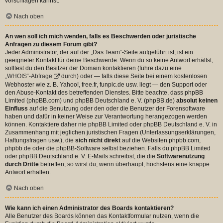
vorschlagen kannst.
Nach oben
An wen soll ich mich wenden, falls es Beschwerden oder juristische
Anfragen zu diesem Forum gibt?
Jeder Administrator, der auf der „Das Team“-Seite aufgeführt ist, ist ein
geeigneter Kontakt für deine Beschwerde. Wenn du so keine Antwort erhältst,
solltest du den Besitzer der Domain kontaktieren (führe dazu eine
„WHOIS“-Abfrage
durch) oder — falls diese Seite bei einem kostenlosen
Webhoster wie z. B. Yahoo!, free.fr, funpic.de usw. liegt — den Support oder
den Abuse-Kontakt des betreffenden Dienstes. Bitte beachte, dass phpBB
Limited (phpBB.com) und phpBB Deutschland e. V. (phpBB.de)
absolut keinen
Einfluss
auf die Benutzung oder den oder die Benutzer der Forensoftware
haben und dafür in keiner Weise zur Verantwortung herangezogen werden
können. Kontaktiere daher nie phpBB Limited oder phpBB Deutschland e. V. in
Zusammenhang mit jeglichen juristischen Fragen (Unterlassungserklärungen,
Haftungsfragen usw.), die
sich nicht direkt
auf die Websiten phpbb.com,
phpbb.de oder die phpBB-Software selbst beziehen. Falls du phpBB Limited
oder phpBB Deutschland e. V. E-Mails schreibst, die die
Softwarenutzung
durch Dritte
betreffen, so wirst du, wenn überhaupt, höchstens eine knappe
Antwort erhalten.
Nach oben
Wie kann ich einen Administrator des Boards kontaktieren?
Alle Benutzer des Boards können das Kontaktformular nutzen, wenn die