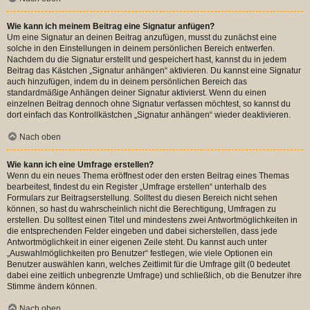
Wie kann ich meinem Beitrag eine Signatur anfügen?
Um eine Signatur an deinen Beitrag anzufügen, musst du zunächst eine
solche in den Einstellungen in deinem persönlichen Bereich entwerfen.
Nachdem du die Signatur erstellt und gespeichert hast, kannst du in jedem
Beitrag das Kästchen „Signatur anhängen“ aktivieren. Du kannst eine Signatur
auch hinzufügen, indem du in deinem persönlichen Bereich das
standardmäßige Anhängen deiner Signatur aktivierst. Wenn du einen
einzelnen Beitrag dennoch ohne Signatur verfassen möchtest, so kannst du
dort einfach das Kontrollkästchen „Signatur anhängen“ wieder deaktivieren.
Nach oben
Wie kann ich eine Umfrage erstellen?
Wenn du ein neues Thema eröffnest oder den ersten Beitrag eines Themas
bearbeitest, findest du ein Register „Umfrage erstellen“ unterhalb des
Formulars zur Beitragserstellung. Solltest du diesen Bereich nicht sehen
können, so hast du wahrscheinlich nicht die Berechtigung, Umfragen zu
erstellen. Du solltest einen Titel und mindestens zwei Antwortmöglichkeiten in
die entsprechenden Felder eingeben und dabei sicherstellen, dass jede
Antwortmöglichkeit in einer eigenen Zeile steht. Du kannst auch unter
„Auswahlmöglichkeiten pro Benutzer“ festlegen, wie viele Optionen ein
Benutzer auswählen kann, welches Zeitlimit für die Umfrage gilt (0 bedeutet
dabei eine zeitlich unbegrenzte Umfrage) und schließlich, ob die Benutzer ihre
Stimme ändern können.
Nach oben