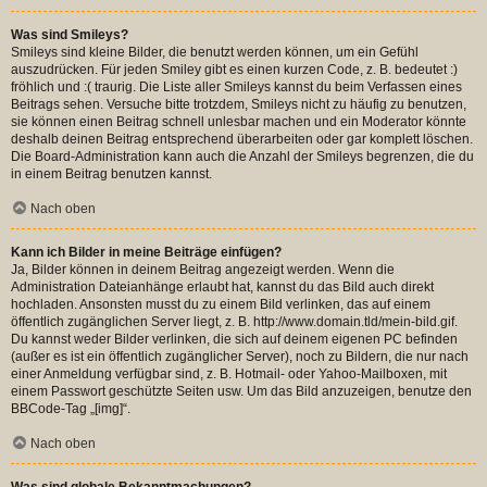
Was sind Smileys?
Smileys sind kleine Bilder, die benutzt werden können, um ein Gefühl
auszudrücken. Für jeden Smiley gibt es einen kurzen Code, z. B. bedeutet :)
fröhlich und :( traurig. Die Liste aller Smileys kannst du beim Verfassen eines
Beitrags sehen. Versuche bitte trotzdem, Smileys nicht zu häufig zu benutzen,
sie können einen Beitrag schnell unlesbar machen und ein Moderator könnte
deshalb deinen Beitrag entsprechend überarbeiten oder gar komplett löschen.
Die Board-Administration kann auch die Anzahl der Smileys begrenzen, die du
in einem Beitrag benutzen kannst.
Nach oben
Kann ich Bilder in meine Beiträge einfügen?
Ja, Bilder können in deinem Beitrag angezeigt werden. Wenn die
Administration Dateianhänge erlaubt hat, kannst du das Bild auch direkt
hochladen. Ansonsten musst du zu einem Bild verlinken, das auf einem
öffentlich zugänglichen Server liegt, z. B. http://www.domain.tld/mein-bild.gif.
Du kannst weder Bilder verlinken, die sich auf deinem eigenen PC befinden
(außer es ist ein öffentlich zugänglicher Server), noch zu Bildern, die nur nach
einer Anmeldung verfügbar sind, z. B. Hotmail- oder Yahoo-Mailboxen, mit
einem Passwort geschützte Seiten usw. Um das Bild anzuzeigen, benutze den
BBCode-Tag „[img]“.
Nach oben
Was sind globale Bekanntmachungen?