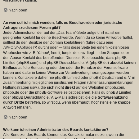
vorschlagen kannst.
Nach oben
An wen soll ich mich wenden, falls es Beschwerden oder juristische
Anfragen zu diesem Forum gibt?
Jeder Administrator, der auf der „Das Team“-Seite aufgeführt ist, ist ein
geeigneter Kontakt für deine Beschwerde. Wenn du so keine Antwort erhältst,
solltest du den Besitzer der Domain kontaktieren (führe dazu eine
„WHOIS“-Abfrage
durch) oder — falls diese Seite bei einem kostenlosen
Webhoster wie z. B. Yahoo!, free.fr, funpic.de usw. liegt — den Support oder
den Abuse-Kontakt des betreffenden Dienstes. Bitte beachte, dass phpBB
Limited (phpBB.com) und phpBB Deutschland e. V. (phpBB.de)
absolut keinen
Einfluss
auf die Benutzung oder den oder die Benutzer der Forensoftware
haben und dafür in keiner Weise zur Verantwortung herangezogen werden
können. Kontaktiere daher nie phpBB Limited oder phpBB Deutschland e. V. in
Zusammenhang mit jeglichen juristischen Fragen (Unterlassungserklärungen,
Haftungsfragen usw.), die
sich nicht direkt
auf die Websiten phpbb.com,
phpbb.de oder die phpBB-Software selbst beziehen. Falls du phpBB Limited
oder phpBB Deutschland e. V. E-Mails schreibst, die die
Softwarenutzung
durch Dritte
betreffen, so wirst du, wenn überhaupt, höchstens eine knappe
Antwort erhalten.
Nach oben
Wie kann ich einen Administrator des Boards kontaktieren?
Alle Benutzer des Boards können das Kontaktformular nutzen, wenn die