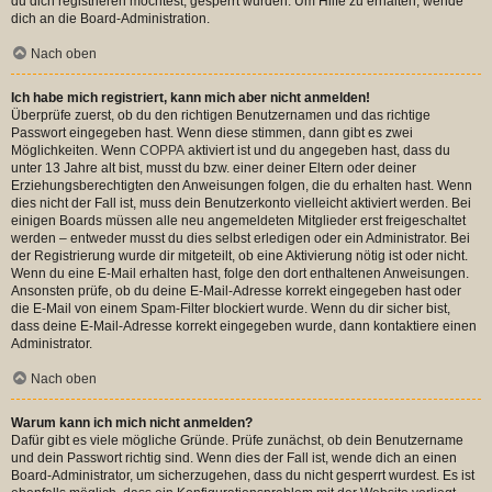
du dich registrieren möchtest, gesperrt wurden. Um Hilfe zu erhalten, wende
dich an die Board-Administration.
Nach oben
Ich habe mich registriert, kann mich aber nicht anmelden!
Überprüfe zuerst, ob du den richtigen Benutzernamen und das richtige
Passwort eingegeben hast. Wenn diese stimmen, dann gibt es zwei
Möglichkeiten. Wenn
COPPA
aktiviert ist und du angegeben hast, dass du
unter 13 Jahre alt bist, musst du bzw. einer deiner Eltern oder deiner
Erziehungsberechtigten den Anweisungen folgen, die du erhalten hast. Wenn
dies nicht der Fall ist, muss dein Benutzerkonto vielleicht aktiviert werden. Bei
einigen Boards müssen alle neu angemeldeten Mitglieder erst freigeschaltet
werden – entweder musst du dies selbst erledigen oder ein Administrator. Bei
der Registrierung wurde dir mitgeteilt, ob eine Aktivierung nötig ist oder nicht.
Wenn du eine E-Mail erhalten hast, folge den dort enthaltenen Anweisungen.
Ansonsten prüfe, ob du deine E-Mail-Adresse korrekt eingegeben hast oder
die E-Mail von einem Spam-Filter blockiert wurde. Wenn du dir sicher bist,
dass deine E-Mail-Adresse korrekt eingegeben wurde, dann kontaktiere einen
Administrator.
Nach oben
Warum kann ich mich nicht anmelden?
Dafür gibt es viele mögliche Gründe. Prüfe zunächst, ob dein Benutzername
und dein Passwort richtig sind. Wenn dies der Fall ist, wende dich an einen
Board-Administrator, um sicherzugehen, dass du nicht gesperrt wurdest. Es ist