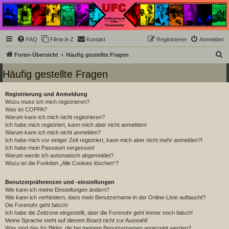
Underground Film
Community
Die Underground Film Community ist ein deutschsprachiges Filmforum und ein Paradies
FAQ
Filme A-Z
Kontakt
Registrieren
Anmelden
für Cineasten und Filmsüchtige jenseits des Mainstreams.
S
Foren-Übersicht
Häufig gestellte Fragen
u
Häufig gestellte Fragen
c
h
Registrierung und Anmeldung
Wozu muss ich mich registrieren?
e
Was ist COPPA?
Warum kann ich mich nicht registrieren?
Ich habe mich registriert, kann mich aber nicht anmelden!
Warum kann ich mich nicht anmelden?
Ich habe mich vor einiger Zeit registriert, kann mich aber nicht mehr anmelden?!
Ich habe mein Passwort vergessen!
Warum werde ich automatisch abgemeldet?
Wozu ist die Funktion „Alle Cookies löschen“?
Benutzerpräferenzen und -einstellungen
Wie kann ich meine Einstellungen ändern?
Wie kann ich verhindern, dass mein Benutzername in der Online-Liste auftaucht?
Die Forenuhr geht falsch!
Ich habe die Zeitzone eingestellt, aber die Forenuhr geht immer noch falsch!
Meine Sprache steht auf diesem Board nicht zur Auswahl!
Was sind das für Bilder, die bei meinem Benutzernamen angezeigt werden?