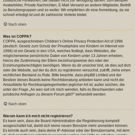
zusätzliche Funktionen, die Gästen nicht zur Verfügung stehen: zum Beispiel
Avatarbilder, Private Nachrichten, E-Mail-Versand an andere Mitglieder, Beitritt
zu Benutzergruppen und so weiter. Wir empfehlen dir eine Anmeldung, da sie
schnell erledigt ist und dir zahlreiche Vorteile bietet.
Nach oben
Was ist COPPA?
COPPA, ausgeschrieben Children’s Online Privacy Protection Act of 1998
(deutsch: Gesetz zum Schutz der Privatsphäre von Kindern im Internet von
1998) ist ein Gesetz in den USA, welches festlegt, dass Websites, die
möglicherweise persönliche Daten von Kindern unter 13 Jahren erheben,
hierzu die Zustimmung der Eltern beziehungsweise des oder der
Erziehungsberechtigten benötigen. Wenn du dir unsicher bist, ob dies auf dich
oder die Website, auf der du dich zu registrieren versuchst, zutrifft, ziehe einen
rechtlichen Beistand zu Rate. Bitte beachte, dass phpBB Limited und der
Besitzer dieses Boards keine Rechtsberatung anbieten kann und nicht die
Anlaufstelle für Rechtsangelegenheiten jeglicher Art ist; außer solchen, die
unter der Frage „An wen soll ich mich wenden, falls es Beschwerden oder
juristische Anfragen zu diesem Forum gibt?“ behandelt werden.
Nach oben
Warum kann ich mich nicht registrieren?
Es kann sein, dass die Board-Administration die Registrierung komplett
ausgeschaltet hat, damit sich keine neuen Benutzer mehr anmelden können.
Es könnte auch sein, dass deine IP-Adresse oder der Benutzername, mit dem