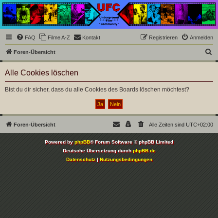
Underground Film
Community
Die Underground Film Community ist ein deutschsprachiges Filmforum und ein Paradies
FAQ
Filme A-Z
Kontakt
Registrieren
Anmelden
für Cineasten und Filmsüchtige jenseits des Mainstreams.
S
Foren-Übersicht
u
Alle Cookies löschen
c
h
Bist du dir sicher, dass du alle Cookies des Boards löschen möchtest?
e
Foren-Übersicht
Alle Zeiten sind
UTC+02:00
Powered by
phpBB
® Forum Software © phpBB Limited
Deutsche Übersetzung durch
phpBB.de
Datenschutz
|
Nutzungsbedingungen