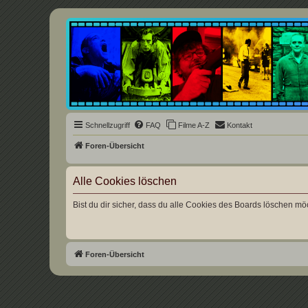
Underground Film Community
Die Underground Film Community ist ein deutschsprachiges Filmforum u
Schnellzugriff
FAQ
Filme A-Z
Kontakt
Foren-Übersicht
Alle Cookies löschen
Bist du dir sicher, dass du alle Cookies des Boards löschen mö
Foren-Übersicht