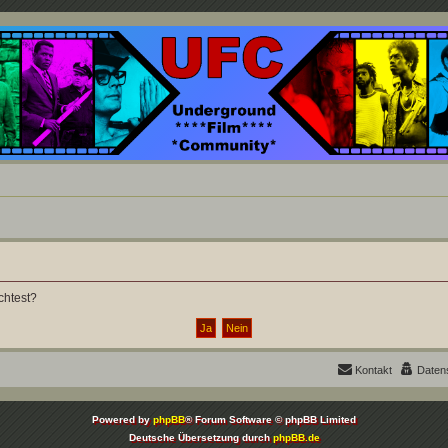
nd ein Paradies für Cineasten und Filmsüchtige jenseits des Mainstreams.
chtest?
Kontakt
Daten
Powered by
phpBB
® Forum Software © phpBB Limited
Deutsche Übersetzung durch
phpBB.de