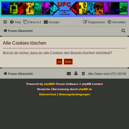
Underground Film
Community
Die Underground Film Community ist ein deutschsprachiges Filmforum und ein Paradies
FAQ
Filme A-Z
Kontakt
Registrieren
Anmelden
für Cineasten und Filmsüchtige jenseits des Mainstreams.
S
Foren-Übersicht
u
Alle Cookies löschen
c
h
Bist du dir sicher, dass du alle Cookies des Boards löschen möchtest?
e
Foren-Übersicht
Alle Zeiten sind
UTC+02:00
Powered by
phpBB
® Forum Software © phpBB Limited
Deutsche Übersetzung durch
phpBB.de
Datenschutz
|
Nutzungsbedingungen