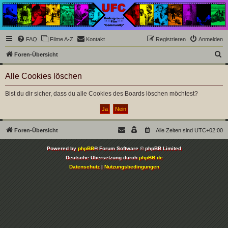
Underground Film
Community
Die Underground Film Community ist ein deutschsprachiges Filmforum und ein Paradies
FAQ
Filme A-Z
Kontakt
Registrieren
Anmelden
für Cineasten und Filmsüchtige jenseits des Mainstreams.
S
Foren-Übersicht
u
Alle Cookies löschen
c
h
Bist du dir sicher, dass du alle Cookies des Boards löschen möchtest?
e
Foren-Übersicht
Alle Zeiten sind
UTC+02:00
Powered by
phpBB
® Forum Software © phpBB Limited
Deutsche Übersetzung durch
phpBB.de
Datenschutz
|
Nutzungsbedingungen