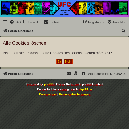
Underground Film
Community
Die Underground Film Community ist ein deutschsprachiges Filmforum und ein Paradies
FAQ
Filme A-Z
Kontakt
Registrieren
Anmelden
für Cineasten und Filmsüchtige jenseits des Mainstreams.
S
Foren-Übersicht
u
Alle Cookies löschen
c
h
Bist du dir sicher, dass du alle Cookies des Boards löschen möchtest?
e
Foren-Übersicht
Alle Zeiten sind
UTC+02:00
Powered by
phpBB
® Forum Software © phpBB Limited
Deutsche Übersetzung durch
phpBB.de
Datenschutz
|
Nutzungsbedingungen