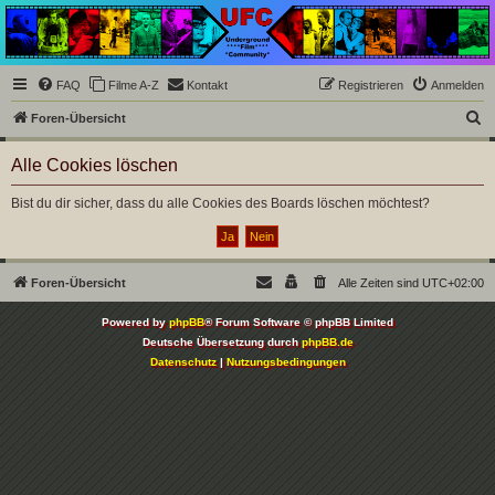
Underground Film
Community
Die Underground Film Community ist ein deutschsprachiges Filmforum und ein Paradies
FAQ
Filme A-Z
Kontakt
Registrieren
Anmelden
für Cineasten und Filmsüchtige jenseits des Mainstreams.
S
Foren-Übersicht
u
Alle Cookies löschen
c
h
Bist du dir sicher, dass du alle Cookies des Boards löschen möchtest?
e
Foren-Übersicht
Alle Zeiten sind
UTC+02:00
Powered by
phpBB
® Forum Software © phpBB Limited
Deutsche Übersetzung durch
phpBB.de
Datenschutz
|
Nutzungsbedingungen