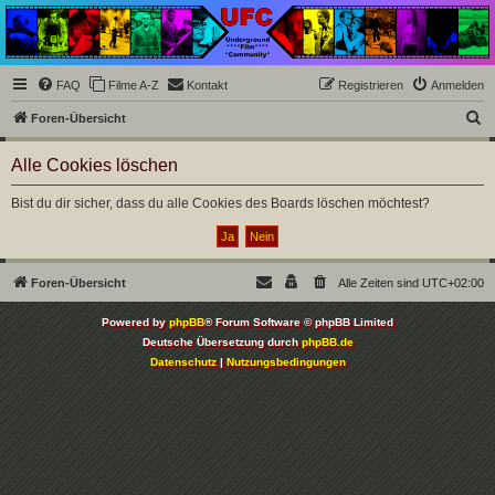
Underground Film
Community
Die Underground Film Community ist ein deutschsprachiges Filmforum und ein Paradies
FAQ
Filme A-Z
Kontakt
Registrieren
Anmelden
für Cineasten und Filmsüchtige jenseits des Mainstreams.
S
Foren-Übersicht
u
Alle Cookies löschen
c
h
Bist du dir sicher, dass du alle Cookies des Boards löschen möchtest?
e
Foren-Übersicht
Alle Zeiten sind
UTC+02:00
Powered by
phpBB
® Forum Software © phpBB Limited
Deutsche Übersetzung durch
phpBB.de
Datenschutz
|
Nutzungsbedingungen