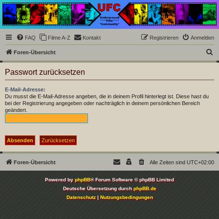
Underground Film
Community
Die Underground Film Community ist ein deutschsprachiges Filmforum und ein Paradies
FAQ
Filme A-Z
Kontakt
Registrieren
Anmelden
für Cineasten und Filmsüchtige jenseits des Mainstreams.
S
Foren-Übersicht
u
Passwort zurücksetzen
c
h
E-Mail-Adresse:
Du musst die E-Mail-Adresse angeben, die in deinem Profil hinterlegt ist. Diese hast du
e
bei der Registrierung angegeben oder nachträglich in deinem persönlichen Bereich
geändert.
Foren-Übersicht
Alle Zeiten sind
UTC+02:00
Powered by
phpBB
® Forum Software © phpBB Limited
Deutsche Übersetzung durch
phpBB.de
Datenschutz
|
Nutzungsbedingungen