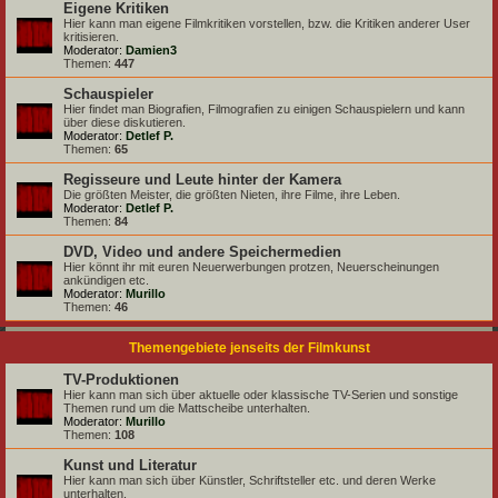
Eigene Kritiken
Hier kann man eigene Filmkritiken vorstellen, bzw. die Kritiken anderer User
kritisieren.
Moderator:
Damien3
Themen:
447
Schauspieler
Hier findet man Biografien, Filmografien zu einigen Schauspielern und kann
über diese diskutieren.
Moderator:
Detlef P.
Themen:
65
Regisseure und Leute hinter der Kamera
Die größten Meister, die größten Nieten, ihre Filme, ihre Leben.
Moderator:
Detlef P.
Themen:
84
DVD, Video und andere Speichermedien
Hier könnt ihr mit euren Neuerwerbungen protzen, Neuerscheinungen
ankündigen etc.
Moderator:
Murillo
Themen:
46
Themengebiete jenseits der Filmkunst
TV-Produktionen
Hier kann man sich über aktuelle oder klassische TV-Serien und sonstige
Themen rund um die Mattscheibe unterhalten.
Moderator:
Murillo
Themen:
108
Kunst und Literatur
Hier kann man sich über Künstler, Schriftsteller etc. und deren Werke
unterhalten.