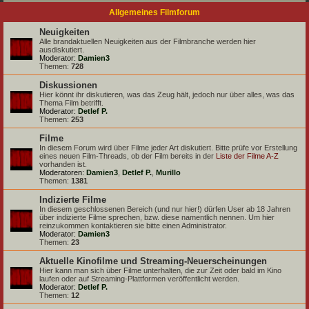
Allgemeines Filmforum
Neuigkeiten
Alle brandaktuellen Neuigkeiten aus der Filmbranche werden hier
ausdiskutiert.
Moderator:
Damien3
Themen:
728
Diskussionen
Hier könnt ihr diskutieren, was das Zeug hält, jedoch nur über alles, was das
Thema Film betrifft.
Moderator:
Detlef P.
Themen:
253
Filme
In diesem Forum wird über Filme jeder Art diskutiert. Bitte prüfe vor Erstellung
eines neuen Film-Threads, ob der Film bereits in der
Liste der Filme A-Z
vorhanden ist.
Moderatoren:
Damien3
,
Detlef P.
,
Murillo
Themen:
1381
Indizierte Filme
In diesem geschlossenen Bereich (und nur hier!) dürfen User ab 18 Jahren
über indizierte Filme sprechen, bzw. diese namentlich nennen. Um hier
reinzukommen kontaktieren sie bitte einen Administrator.
Moderator:
Damien3
Themen:
23
Aktuelle Kinofilme und Streaming-Neuerscheinungen
Hier kann man sich über Filme unterhalten, die zur Zeit oder bald im Kino
laufen oder auf Streaming-Plattformen veröffentlicht werden.
Moderator:
Detlef P.
Themen:
12