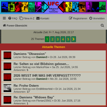
Underground Film
Community
Die Underground Film Community ist ein deutschsprachiges Filmforum und ein Paradies
FAQ
Filme A-Z
Kontakt
Registrieren
Anmelden
für Cineasten und Filmsüchtige jenseits des Mainstreams.
S
Foren-Übersicht
u
Aktuelle Zeit: Fr 7. Aug 2026, 22:17
c
1
2
3
4
5
Nächste
25 Themen
h
Aktuelle Themen
e
Damiens "Obsession"
Letzter Beitrag von
Damien3
«
Di 28. Jul 2026, 09:39
Re: Selten so viel Blödsinn gelesen...
Letzter Beitrag von
MarkoFlow
«
Sa 25. Jul 2026, 14:55
Antworten:
5
2026 WISST IHR WAS IHR VERPASST??????
Letzter Beitrag von
Damien3
«
Mo 20. Jul 2026, 10:55
Re: Frohe Ostern
Letzter Beitrag von
EmilWinterfeld
«
Di 14. Jul 2026, 21:34
Antworten:
17
Re: Damiens "Widows Bay"
Letzter Beitrag von
Florian23561
«
Di 30. Jun 2026, 17:16
Antworten:
1