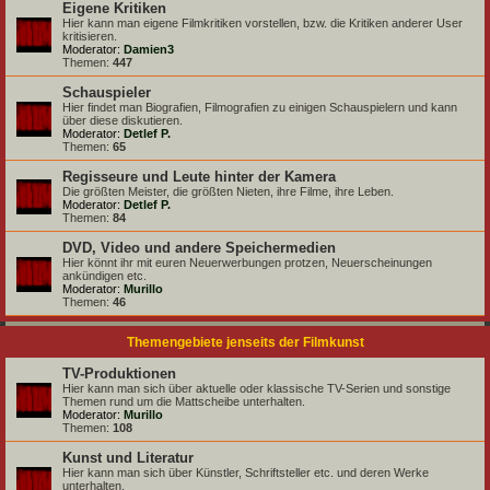
Eigene Kritiken
Hier kann man eigene Filmkritiken vorstellen, bzw. die Kritiken anderer User
kritisieren.
Moderator:
Damien3
Themen:
447
Schauspieler
Hier findet man Biografien, Filmografien zu einigen Schauspielern und kann
über diese diskutieren.
Moderator:
Detlef P.
Themen:
65
Regisseure und Leute hinter der Kamera
Die größten Meister, die größten Nieten, ihre Filme, ihre Leben.
Moderator:
Detlef P.
Themen:
84
DVD, Video und andere Speichermedien
Hier könnt ihr mit euren Neuerwerbungen protzen, Neuerscheinungen
ankündigen etc.
Moderator:
Murillo
Themen:
46
Themengebiete jenseits der Filmkunst
TV-Produktionen
Hier kann man sich über aktuelle oder klassische TV-Serien und sonstige
Themen rund um die Mattscheibe unterhalten.
Moderator:
Murillo
Themen:
108
Kunst und Literatur
Hier kann man sich über Künstler, Schriftsteller etc. und deren Werke
unterhalten.