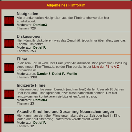
Allgemeines Filmforum
Neuigkeiten
Alle brandaktuellen Neuigkeiten aus der Filmbranche werden hier
ausdiskutiert.
Moderator:
Damien3
Themen:
728
Diskussionen
Hier könnt ihr diskutieren, was das Zeug hält, jedoch nur über alles, was das
Thema Film betrifft.
Moderator:
Detlef P.
Themen:
253
Filme
In diesem Forum wird über Filme jeder Art diskutiert. Bitte prüfe vor Erstellung
eines neuen Film-Threads, ob der Film bereits in der
Liste der Filme A-Z
vorhanden ist.
Moderatoren:
Damien3
,
Detlef P.
,
Murillo
Themen:
1381
Indizierte Filme
In diesem geschlossenen Bereich (und nur hier!) dürfen User ab 18 Jahren
über indizierte Filme sprechen, bzw. diese namentlich nennen. Um hier
reinzukommen kontaktieren sie bitte einen Administrator.
Moderator:
Damien3
Themen:
23
Aktuelle Kinofilme und Streaming-Neuerscheinungen
Hier kann man sich über Filme unterhalten, die zur Zeit oder bald im Kino
laufen oder auf Streaming-Plattformen veröffentlicht werden.
Moderator:
Detlef P.
Themen:
12