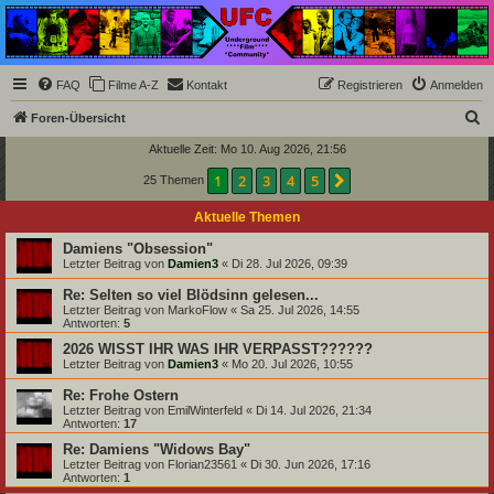
Underground Film
Community
Die Underground Film Community ist ein deutschsprachiges Filmforum und ein Paradies
FAQ
Filme A-Z
Kontakt
Registrieren
Anmelden
für Cineasten und Filmsüchtige jenseits des Mainstreams.
S
Foren-Übersicht
u
Aktuelle Zeit: Mo 10. Aug 2026, 21:56
c
1
2
3
4
5
Nächste
25 Themen
h
Aktuelle Themen
e
Damiens "Obsession"
Letzter Beitrag von
Damien3
«
Di 28. Jul 2026, 09:39
Re: Selten so viel Blödsinn gelesen...
Letzter Beitrag von
MarkoFlow
«
Sa 25. Jul 2026, 14:55
Antworten:
5
2026 WISST IHR WAS IHR VERPASST??????
Letzter Beitrag von
Damien3
«
Mo 20. Jul 2026, 10:55
Re: Frohe Ostern
Letzter Beitrag von
EmilWinterfeld
«
Di 14. Jul 2026, 21:34
Antworten:
17
Re: Damiens "Widows Bay"
Letzter Beitrag von
Florian23561
«
Di 30. Jun 2026, 17:16
Antworten:
1