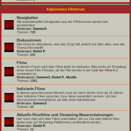
Allgemeines Filmforum
Neuigkeiten
Alle brandaktuellen Neuigkeiten aus der Filmbranche werden hier
ausdiskutiert.
Moderator:
Damien3
Themen:
728
Diskussionen
Hier könnt ihr diskutieren, was das Zeug hält, jedoch nur über alles, was das
Thema Film betrifft.
Moderator:
Detlef P.
Themen:
253
Filme
In diesem Forum wird über Filme jeder Art diskutiert. Bitte prüfe vor Erstellung
eines neuen Film-Threads, ob der Film bereits in der
Liste der Filme A-Z
vorhanden ist.
Moderatoren:
Damien3
,
Detlef P.
,
Murillo
Themen:
1381
Indizierte Filme
In diesem geschlossenen Bereich (und nur hier!) dürfen User ab 18 Jahren
über indizierte Filme sprechen, bzw. diese namentlich nennen. Um hier
reinzukommen kontaktieren sie bitte einen Administrator.
Moderator:
Damien3
Themen:
23
Aktuelle Kinofilme und Streaming-Neuerscheinungen
Hier kann man sich über Filme unterhalten, die zur Zeit oder bald im Kino
laufen oder auf Streaming-Plattformen veröffentlicht werden.
Moderator:
Detlef P.
Themen:
12