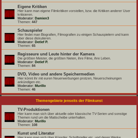
Eigene Kritiken
Hier kann man eigene Filmkritiken vorstellen, bzw. die Kritiken anderer User
kritisieren.
Moderator:
Damien3
Themen:
447
Schauspieler
Hier findet man Biografien, Filmografien zu einigen Schauspielern und kann
über diese diskutieren.
Moderator:
Detlef P.
Themen:
65
Regisseure und Leute hinter der Kamera
Die größten Meister, die größten Nieten, ihre Filme, ihre Leben.
Moderator:
Detlef P.
Themen:
84
DVD, Video und andere Speichermedien
Hier könnt ihr mit euren Neuerwerbungen protzen, Neuerscheinungen
ankündigen etc.
Moderator:
Murillo
Themen:
46
Themengebiete jenseits der Filmkunst
TV-Produktionen
Hier kann man sich über aktuelle oder klassische TV-Serien und sonstige
Themen rund um die Mattscheibe unterhalten.
Moderator:
Murillo
Themen:
108
Kunst und Literatur
Hier kann man sich über Künstler, Schriftsteller etc. und deren Werke