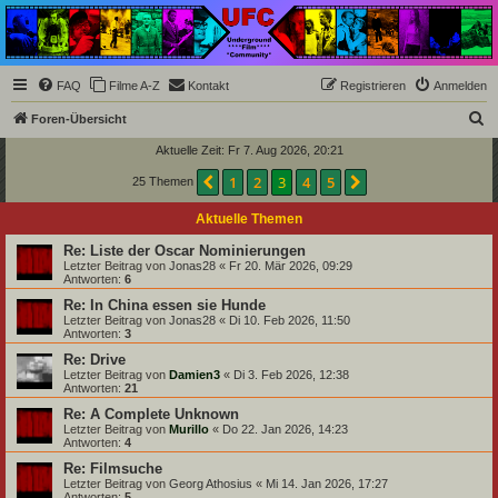
Underground Film
Community
Die Underground Film Community ist ein deutschsprachiges Filmforum und ein Paradies
FAQ
Filme A-Z
Kontakt
Registrieren
Anmelden
für Cineasten und Filmsüchtige jenseits des Mainstreams.
S
Foren-Übersicht
u
Aktuelle Zeit: Fr 7. Aug 2026, 20:21
c
1
2
3
4
5
Vorherige
Nächste
25 Themen
h
Aktuelle Themen
e
Re: Liste der Oscar Nominierungen
Letzter Beitrag von
Jonas28
«
Fr 20. Mär 2026, 09:29
Antworten:
6
Re: In China essen sie Hunde
Letzter Beitrag von
Jonas28
«
Di 10. Feb 2026, 11:50
Antworten:
3
Re: Drive
Letzter Beitrag von
Damien3
«
Di 3. Feb 2026, 12:38
Antworten:
21
Re: A Complete Unknown
Letzter Beitrag von
Murillo
«
Do 22. Jan 2026, 14:23
Antworten:
4
Re: Filmsuche
Letzter Beitrag von
Georg Athosius
«
Mi 14. Jan 2026, 17:27
Antworten:
5