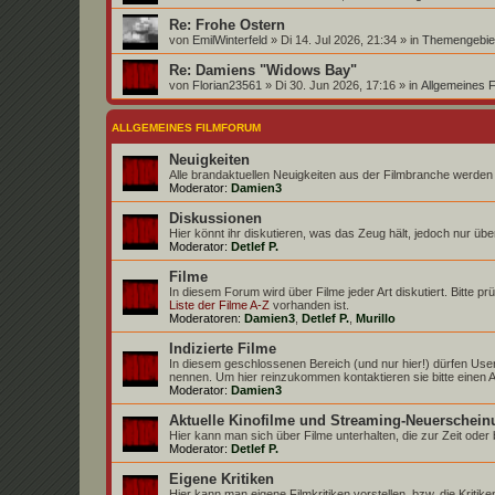
Re: Frohe Ostern
von
EmilWinterfeld
» Di 14. Jul 2026, 21:34 » in
Themengebiet
Re: Damiens "Widows Bay"
von
Florian23561
» Di 30. Jun 2026, 17:16 » in
Allgemeines 
ALLGEMEINES FILMFORUM
Neuigkeiten
Alle brandaktuellen Neuigkeiten aus der Filmbranche werden h
Moderator:
Damien3
Diskussionen
Hier könnt ihr diskutieren, was das Zeug hält, jedoch nur über
Moderator:
Detlef P.
Filme
In diesem Forum wird über Filme jeder Art diskutiert. Bitte pr
Liste der Filme A-Z
vorhanden ist.
Moderatoren:
Damien3
,
Detlef P.
,
Murillo
Indizierte Filme
In diesem geschlossenen Bereich (und nur hier!) dürfen User
nennen. Um hier reinzukommen kontaktieren sie bitte einen A
Moderator:
Damien3
Aktuelle Kinofilme und Streaming-Neuerschei
Hier kann man sich über Filme unterhalten, die zur Zeit oder 
Moderator:
Detlef P.
Eigene Kritiken
Hier kann man eigene Filmkritiken vorstellen, bzw. die Kritike