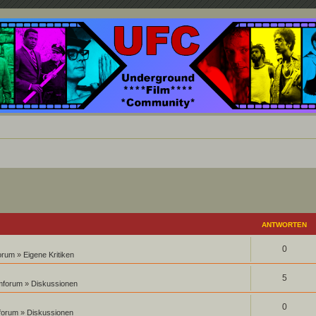
nd ein Paradies für Cineasten und Filmsüchtige jenseits des Mainstreams.
ANTWORTEN
0
forum
»
Eigene Kritiken
5
lmforum
»
Diskussionen
0
mforum
»
Diskussionen