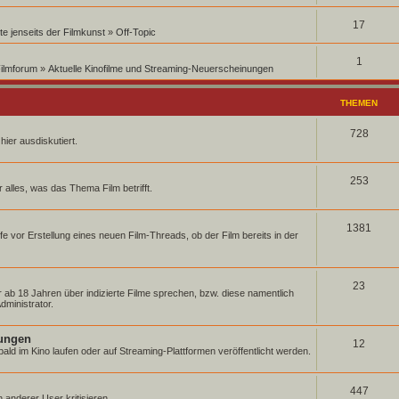
17
e jenseits der Filmkunst
»
Off-Topic
1
Filmforum
»
Aktuelle Kinofilme und Streaming-Neuerscheinungen
THEMEN
728
ier ausdiskutiert.
253
 alles, was das Thema Film betrifft.
1381
üfe vor Erstellung eines neuen Film-Threads, ob der Film bereits in der
23
 ab 18 Jahren über indizierte Filme sprechen, bzw. diese namentlich
dministrator.
nungen
12
bald im Kino laufen oder auf Streaming-Plattformen veröffentlicht werden.
447
n anderer User kritisieren.