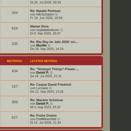
t
e
Di 28. Jul 2026, 09:39
r
e
u
a
r
e
g
Re: Natalie Portman
B
344
s
N
von
NilsSchatten
e
t
e
Fr 19. Jun 2026, 18:59
i
e
u
t
r
e
r
Marian Dora
B
624
s
a
N
von
exploitationlover
e
t
g
e
Di 9. Sep 2025, 18:07
i
e
u
t
r
e
r
Re: Blu-Ray im Jahr 2020: tot…
B
335
s
a
N
von
Murillo
e
t
g
e
Do 18. Sep 2025, 14:24
i
e
u
t
r
e
r
B
s
a
BEITRÄGE
LETZTER BEITRAG
e
t
g
i
e
t
Re: "Stranger Things"-Finale:…
r
434
r
N
von
Detlef P.
B
a
e
Sa 19. Jul 2025, 21:31
e
g
u
i
e
t
Re: Caspar David Friedrich
157
s
r
N
von
Lorraine
t
a
e
Do 12. Sep 2024, 13:26
e
g
u
r
e
Re: Wacken Scheisse
B
309
s
N
von
Detlef P.
e
t
e
Mi 2. Aug 2023, 23:22
i
e
u
t
r
e
r
Re: Frohe Ostern
B
627
s
a
N
von
EmilWinterfeld
e
t
g
e
Di 14. Jul 2026, 21:34
i
e
u
t
r
e
r