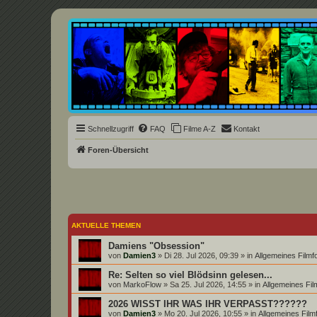
Underground Film Community
Die Underground Film Community ist ein deutschsprachiges Filmforum u
Schnellzugriff
FAQ
Filme A-Z
Kontakt
Foren-Übersicht
AKTUELLE THEMEN
Damiens "Obsession"
von
Damien3
» Di 28. Jul 2026, 09:39 » in
Allgemeines Film
Re: Selten so viel Blödsinn gelesen...
von
MarkoFlow
» Sa 25. Jul 2026, 14:55 » in
Allgemeines Fi
2026 WISST IHR WAS IHR VERPASST??????
von
Damien3
» Mo 20. Jul 2026, 10:55 » in
Allgemeines Fil