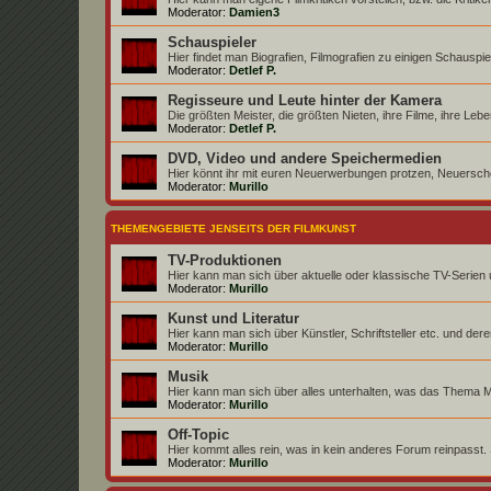
Moderator:
Damien3
Schauspieler
Hier findet man Biografien, Filmografien zu einigen Schauspi
Moderator:
Detlef P.
Regisseure und Leute hinter der Kamera
Die größten Meister, die größten Nieten, ihre Filme, ihre Lebe
Moderator:
Detlef P.
DVD, Video und andere Speichermedien
Hier könnt ihr mit euren Neuerwerbungen protzen, Neuersch
Moderator:
Murillo
THEMENGEBIETE JENSEITS DER FILMKUNST
TV-Produktionen
Hier kann man sich über aktuelle oder klassische TV-Serien
Moderator:
Murillo
Kunst und Literatur
Hier kann man sich über Künstler, Schriftsteller etc. und der
Moderator:
Murillo
Musik
Hier kann man sich über alles unterhalten, was das Thema Mus
Moderator:
Murillo
Off-Topic
Hier kommt alles rein, was in kein anderes Forum reinpasst. S
Moderator:
Murillo