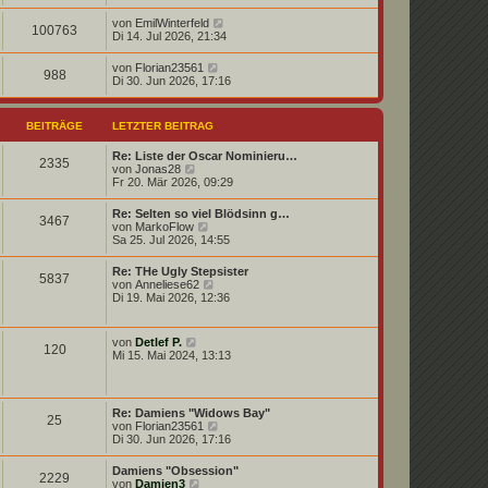
von
EmilWinterfeld
100763
Di 14. Jul 2026, 21:34
von
Florian23561
988
Di 30. Jun 2026, 17:16
BEITRÄGE
LETZTER BEITRAG
Re: Liste der Oscar Nominieru…
2335
N
von
Jonas28
e
Fr 20. Mär 2026, 09:29
u
e
Re: Selten so viel Blödsinn g…
3467
s
N
von
MarkoFlow
t
e
Sa 25. Jul 2026, 14:55
e
u
r
e
Re: THe Ugly Stepsister
B
5837
s
N
von
Anneliese62
e
t
e
Di 19. Mai 2026, 12:36
i
e
u
t
r
e
r
B
s
a
N
von
Detlef P.
e
120
t
g
e
Mi 15. Mai 2024, 13:13
i
e
u
t
r
e
r
B
s
a
e
t
g
Re: Damiens "Widows Bay"
i
25
e
N
von
Florian23561
t
r
e
Di 30. Jun 2026, 17:16
r
B
u
a
e
e
g
Damiens "Obsession"
i
2229
s
N
von
Damien3
t