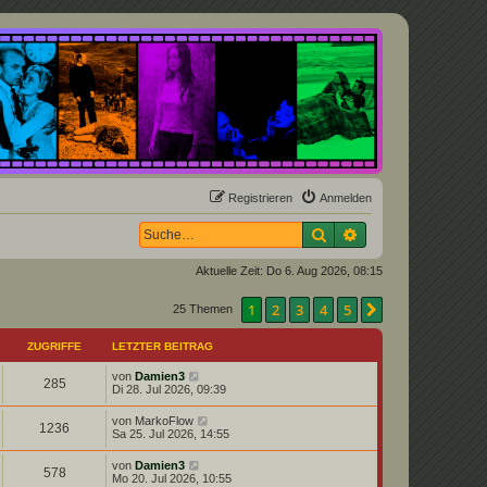
Registrieren
Anmelden
Suche
Erweiterte Suche
Aktuelle Zeit: Do 6. Aug 2026, 08:15
1
2
3
4
5
Nächste
25 Themen
ZUGRIFFE
LETZTER BEITRAG
von
Damien3
285
Di 28. Jul 2026, 09:39
von
MarkoFlow
1236
Sa 25. Jul 2026, 14:55
von
Damien3
578
Mo 20. Jul 2026, 10:55