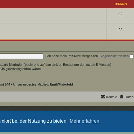
THEMEN
83
23
Ich habe mein Passwort vergessen
|
Angemeldet bleiben
chtbare Mitglieder (basierend auf den aktiven Besuchern der letzten 5 Minuten)
35 gleichzeitig online waren.
samt
544
• Unser neuestes Mitglied:
EmilWinterfeld
Kontakt
Daten
Powered by
phpBB
® Forum Software © phpBB Limited
Deutsche Übersetzung durch
phpBB.de
mfort bei der Nutzung zu bieten.
Mehr erfahren
Datenschutz
|
Nutzungsbedingungen