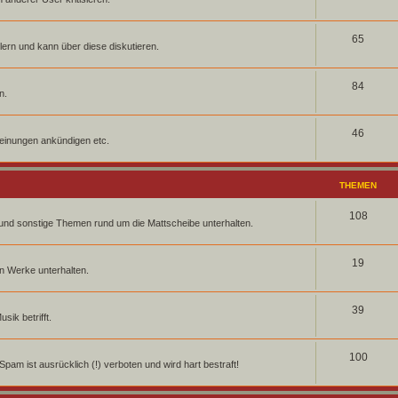
65
elern und kann über diese diskutieren.
84
n.
46
einungen ankündigen etc.
THEMEN
108
 und sonstige Themen rund um die Mattscheibe unterhalten.
19
en Werke unterhalten.
39
ik betrifft.
100
pam ist ausrücklich (!) verboten und wird hart bestraft!