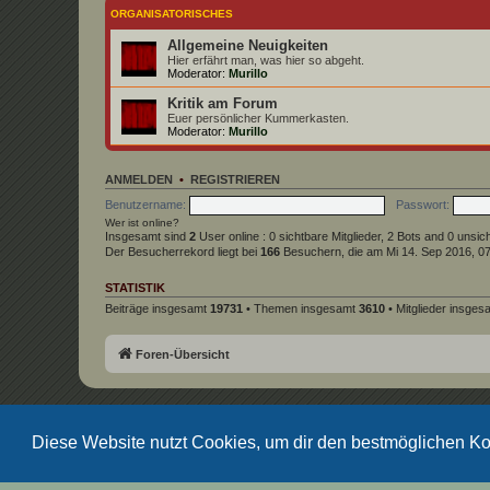
ORGANISATORISCHES
Allgemeine Neuigkeiten
Hier erfährt man, was hier so abgeht.
Moderator:
Murillo
Kritik am Forum
Euer persönlicher Kummerkasten.
Moderator:
Murillo
ANMELDEN
•
REGISTRIEREN
Benutzername:
Passwort:
Wer ist online?
Insgesamt sind
2
User online : 0 sichtbare Mitglieder, 2 Bots and 0 unsi
Der Besucherrekord liegt bei
166
Besuchern, die am Mi 14. Sep 2016, 07:
STATISTIK
Beiträge insgesamt
19731
• Themen insgesamt
3610
• Mitglieder insge
Foren-Übersicht
Diese Website nutzt Cookies, um dir den bestmöglichen Ko