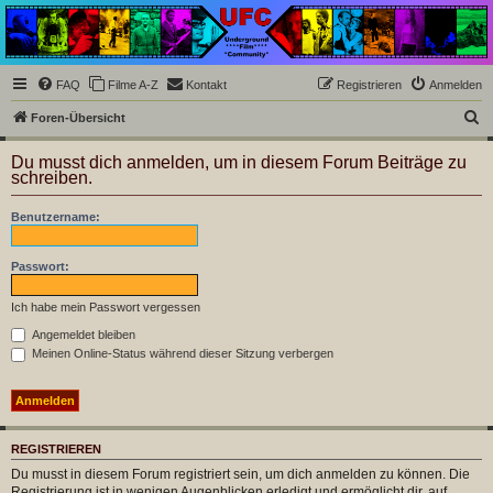
Underground Film
Community
Die Underground Film Community ist ein deutschsprachiges Filmforum und ein Paradies
FAQ
Filme A-Z
Kontakt
Registrieren
Anmelden
für Cineasten und Filmsüchtige jenseits des Mainstreams.
S
Foren-Übersicht
u
Du musst dich anmelden, um in diesem Forum Beiträge zu
c
schreiben.
h
Benutzername:
e
Passwort:
Ich habe mein Passwort vergessen
Angemeldet bleiben
Meinen Online-Status während dieser Sitzung verbergen
REGISTRIEREN
Du musst in diesem Forum registriert sein, um dich anmelden zu können. Die
Registrierung ist in wenigen Augenblicken erledigt und ermöglicht dir, auf