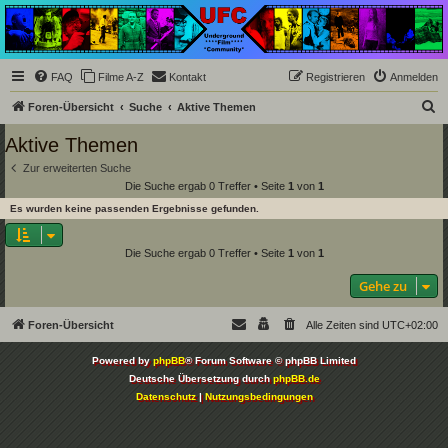
Underground Film
Community
Die Underground Film Community ist ein deutschsprachiges Filmforum und ein Paradies
FAQ
Filme A-Z
Kontakt
Registrieren
Anmelden
für Cineasten und Filmsüchtige jenseits des Mainstreams.
S
Foren-Übersicht
Suche
Aktive Themen
u
Aktive Themen
c
Zur erweiterten Suche
h
Die Suche ergab 0 Treffer • Seite
1
von
1
e
Es wurden keine passenden Ergebnisse gefunden.
Die Suche ergab 0 Treffer • Seite
1
von
1
Gehe zu
Foren-Übersicht
Alle Zeiten sind
UTC+02:00
Powered by
phpBB
® Forum Software © phpBB Limited
Deutsche Übersetzung durch
phpBB.de
Datenschutz
|
Nutzungsbedingungen