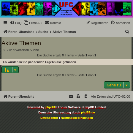
Underground Film
Community
Die Underground Film Community ist ein deutschsprachiges Filmforum und ein Paradies
FAQ
Filme A-Z
Kontakt
Registrieren
Anmelden
für Cineasten und Filmsüchtige jenseits des Mainstreams.
S
Foren-Übersicht
Suche
Aktive Themen
u
Aktive Themen
c
Zur erweiterten Suche
h
Die Suche ergab 0 Treffer • Seite
1
von
1
e
Es wurden keine passenden Ergebnisse gefunden.
Die Suche ergab 0 Treffer • Seite
1
von
1
Gehe zu
Foren-Übersicht
Alle Zeiten sind
UTC+02:00
Powered by
phpBB
® Forum Software © phpBB Limited
Deutsche Übersetzung durch
phpBB.de
Datenschutz
|
Nutzungsbedingungen