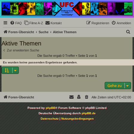
Underground Film
Community
Die Underground Film Community ist ein deutschsprachiges Filmforum und ein Paradies
FAQ
Filme A-Z
Kontakt
Registrieren
Anmelden
für Cineasten und Filmsüchtige jenseits des Mainstreams.
S
Foren-Übersicht
Suche
Aktive Themen
u
Aktive Themen
c
Zur erweiterten Suche
h
Die Suche ergab 0 Treffer • Seite
1
von
1
e
Es wurden keine passenden Ergebnisse gefunden.
Die Suche ergab 0 Treffer • Seite
1
von
1
Gehe zu
Foren-Übersicht
Alle Zeiten sind
UTC+02:00
Powered by
phpBB
® Forum Software © phpBB Limited
Deutsche Übersetzung durch
phpBB.de
Datenschutz
|
Nutzungsbedingungen