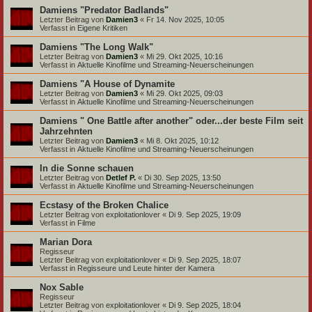
Damiens "Predator Badlands"
Letzter Beitrag von
Damien3
«
Fr 14. Nov 2025, 10:05
Verfasst in
Eigene Kritiken
Damiens "The Long Walk"
Letzter Beitrag von
Damien3
«
Mi 29. Okt 2025, 10:16
Verfasst in
Aktuelle Kinofilme und Streaming-Neuerscheinungen
Damiens "A House of Dynamite
Letzter Beitrag von
Damien3
«
Mi 29. Okt 2025, 09:03
Verfasst in
Aktuelle Kinofilme und Streaming-Neuerscheinungen
Damiens " One Battle after another" oder...der beste Film seit
Jahrzehnten
Letzter Beitrag von
Damien3
«
Mi 8. Okt 2025, 10:12
Verfasst in
Aktuelle Kinofilme und Streaming-Neuerscheinungen
In die Sonne schauen
Letzter Beitrag von
Detlef P.
«
Di 30. Sep 2025, 13:50
Verfasst in
Aktuelle Kinofilme und Streaming-Neuerscheinungen
Ecstasy of the Broken Chalice
Letzter Beitrag von
exploitationlover
«
Di 9. Sep 2025, 19:09
Verfasst in
Filme
Marian Dora
Regisseur
Letzter Beitrag von
exploitationlover
«
Di 9. Sep 2025, 18:07
Verfasst in
Regisseure und Leute hinter der Kamera
Nox Sable
Regisseur
Letzter Beitrag von
exploitationlover
«
Di 9. Sep 2025, 18:04