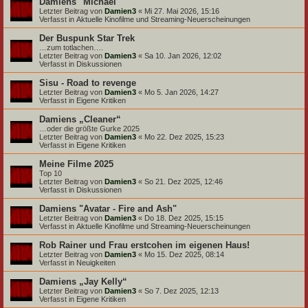
Damiens "Michael"
Letzter Beitrag von
Damien3
«
Mi 27. Mai 2026, 15:16
Verfasst in
Aktuelle Kinofilme und Streaming-Neuerscheinungen
Der Buspunk Star Trek
…zum totlachen….
Letzter Beitrag von
Damien3
«
Sa 10. Jan 2026, 12:02
Verfasst in
Diskussionen
Sisu - Road to revenge
Letzter Beitrag von
Damien3
«
Mo 5. Jan 2026, 14:27
Verfasst in
Eigene Kritiken
Damiens „Cleaner“
…oder die größte Gurke 2025
Letzter Beitrag von
Damien3
«
Mo 22. Dez 2025, 15:23
Verfasst in
Eigene Kritiken
Meine Filme 2025
Top 10
Letzter Beitrag von
Damien3
«
So 21. Dez 2025, 12:46
Verfasst in
Diskussionen
Damiens "Avatar - Fire and Ash"
Letzter Beitrag von
Damien3
«
Do 18. Dez 2025, 15:15
Verfasst in
Aktuelle Kinofilme und Streaming-Neuerscheinungen
Rob Rainer und Frau erstcohen im eigenen Haus!
Letzter Beitrag von
Damien3
«
Mo 15. Dez 2025, 08:14
Verfasst in
Neuigkeiten
Damiens „Jay Kelly“
Letzter Beitrag von
Damien3
«
So 7. Dez 2025, 12:13
Verfasst in
Eigene Kritiken