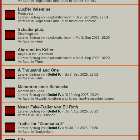
Verfasst in
Regisseure und Leute hinter der Kamera
Lucifer Valentine
Regisseur
Letzter Beitrag von
exploitationlover
«
Di 9. Sep 2025, 17:34
Verfasst in
Regisseure und Leute hinter der Kamera
Schattenplatz
Shadowplace
Letzter Beitrag von
exploitationlover
«
Mo 8. Sep 2025, 16:30
Verfasst in
Filme
Abgrund im Keller
Abyss in the Basement
Letzter Beitrag von
exploitationlover
«
Mo 8. Sep 2025, 16:20
Verfasst in
Filme
A Thousand and One
Letzter Beitrag von
Detlef P.
«
So 7. Sep 2025, 22:02
Verfasst in
Filme
Memoiren einer Schnecke
Memoir of a Snail
Letzter Beitrag von
Detlef P.
«
Di 19. Aug 2025, 20:24
Verfasst in
Aktuelle Kinofilme und Streaming-Neuerscheinungen
Neuer Fake-Trailer von Eli Roth
Letzter Beitrag von
Detlef P.
«
Do 7. Aug 2025, 05:23
Verfasst in
Diskussionen
Trailer für "Zoomania 2"
Letzter Beitrag von
Detlef P.
«
Mi 30. Jul 2025, 21:26
Verfasst in
Neuigkeiten