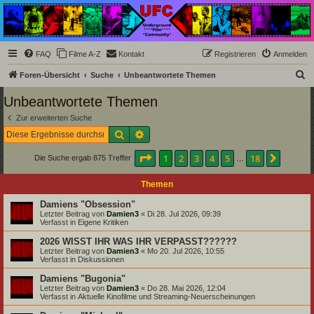
Underground Film
Community
Die Underground Film Community ist ein deutschsprachiges Filmforum und ein Paradies
FAQ
Filme A-Z
Kontakt
Registrieren
Anmelden
für Cineasten und Filmsüchtige jenseits des Mainstreams.
S
Foren-Übersicht
Suche
Unbeantwortete Themen
u
Unbeantwortete Themen
c
Zur erweiterten Suche
h
Suche
Erweiterte Suche
e
Seite
1
von
18
1
2
3
4
5
18
Nächst
Die Suche ergab 875 Treffer
…
Themen
Damiens "Obsession"
Letzter Beitrag von
Damien3
«
Di 28. Jul 2026, 09:39
Verfasst in
Eigene Kritiken
2026 WISST IHR WAS IHR VERPASST??????
Letzter Beitrag von
Damien3
«
Mo 20. Jul 2026, 10:55
Verfasst in
Diskussionen
Damiens "Bugonia"
Letzter Beitrag von
Damien3
«
Do 28. Mai 2026, 12:04
Verfasst in
Aktuelle Kinofilme und Streaming-Neuerscheinungen