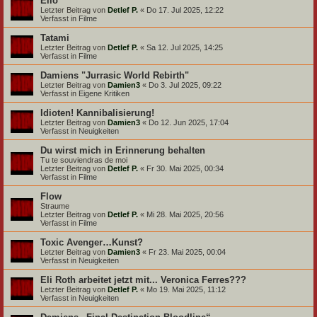
Elio
Letzter Beitrag von
Detlef P.
«
Do 17. Jul 2025, 12:22
Verfasst in
Filme
Tatami
Letzter Beitrag von
Detlef P.
«
Sa 12. Jul 2025, 14:25
Verfasst in
Filme
Damiens "Jurrasic World Rebirth"
Letzter Beitrag von
Damien3
«
Do 3. Jul 2025, 09:22
Verfasst in
Eigene Kritiken
Idioten! Kannibalisierung!
Letzter Beitrag von
Damien3
«
Do 12. Jun 2025, 17:04
Verfasst in
Neuigkeiten
Du wirst mich in Erinnerung behalten
Tu te souviendras de moi
Letzter Beitrag von
Detlef P.
«
Fr 30. Mai 2025, 00:34
Verfasst in
Filme
Flow
Straume
Letzter Beitrag von
Detlef P.
«
Mi 28. Mai 2025, 20:56
Verfasst in
Filme
Toxic Avenger…Kunst?
Letzter Beitrag von
Damien3
«
Fr 23. Mai 2025, 00:04
Verfasst in
Neuigkeiten
Eli Roth arbeitet jetzt mit... Veronica Ferres???
Letzter Beitrag von
Detlef P.
«
Mo 19. Mai 2025, 11:12
Verfasst in
Neuigkeiten