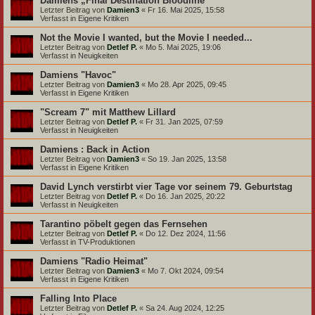
Damiens „Final Destination Bloodline“
Letzter Beitrag von
Damien3
«
Fr 16. Mai 2025, 15:58
Verfasst in
Eigene Kritiken
Not the Movie I wanted, but the Movie I needed...
Letzter Beitrag von
Detlef P.
«
Mo 5. Mai 2025, 19:06
Verfasst in
Neuigkeiten
Damiens "Havoc"
Letzter Beitrag von
Damien3
«
Mo 28. Apr 2025, 09:45
Verfasst in
Eigene Kritiken
"Scream 7" mit Matthew Lillard
Letzter Beitrag von
Detlef P.
«
Fr 31. Jan 2025, 07:59
Verfasst in
Neuigkeiten
Damiens : Back in Action
Letzter Beitrag von
Damien3
«
So 19. Jan 2025, 13:58
Verfasst in
Eigene Kritiken
David Lynch verstirbt vier Tage vor seinem 79. Geburtstag
Letzter Beitrag von
Detlef P.
«
Do 16. Jan 2025, 20:22
Verfasst in
Neuigkeiten
Tarantino pöbelt gegen das Fernsehen
Letzter Beitrag von
Detlef P.
«
Do 12. Dez 2024, 11:56
Verfasst in
TV-Produktionen
Damiens "Radio Heimat"
Letzter Beitrag von
Damien3
«
Mo 7. Okt 2024, 09:54
Verfasst in
Eigene Kritiken
Falling Into Place
Letzter Beitrag von
Detlef P.
«
Sa 24. Aug 2024, 12:25