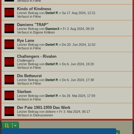
Verfasst in
Filme
Kinds of Kindness
Letzter Beitrag von
Detlef P.
«
Sa 17. Aug 2024, 12:21
Verfasst in
Filme
Damiens "TRAP"
Letzter Beitrag von
Damien3
«
Fr 2. Aug 2024, 09:19
Verfasst in
Eigene Kritiken
Rye Lane
Letzter Beitrag von
Detlef P.
«
Do 20. Jun 2024, 11:52
Verfasst in
Filme
Challengers - Rivalen
Challengers
Letzter Beitrag von
Detlef P.
«
Do 6. Jun 2024, 19:20
Verfasst in
Filme
Die Bettwurst
Letzter Beitrag von
Detlef P.
«
Do 6. Jun 2024, 17:38
Verfasst in
Filme
Sterben
Letzter Beitrag von
Detlef P.
«
So 26. Mai 2024, 17:59
Verfasst in
Filme
Der Pate 1901-1959 Das Werk
Letzter Beitrag von
dottore
«
Fr 3. Mai 2024, 06:17
Verfasst in
Diskussionen
Seite
1
von
18
Die Suche ergab 875 Treffer