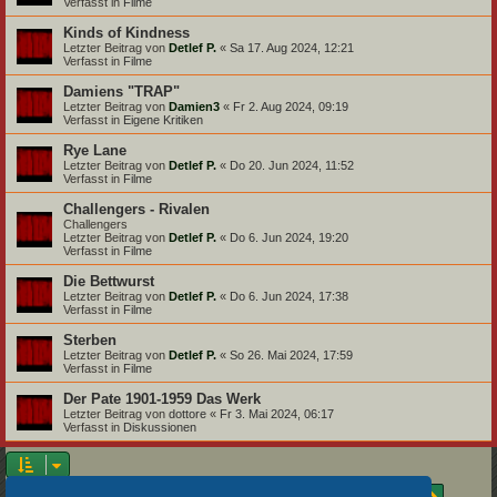
Verfasst in
Filme
Kinds of Kindness
Letzter Beitrag von
Detlef P.
«
Sa 17. Aug 2024, 12:21
Verfasst in
Filme
Damiens "TRAP"
Letzter Beitrag von
Damien3
«
Fr 2. Aug 2024, 09:19
Verfasst in
Eigene Kritiken
Rye Lane
Letzter Beitrag von
Detlef P.
«
Do 20. Jun 2024, 11:52
Verfasst in
Filme
Challengers - Rivalen
Challengers
Letzter Beitrag von
Detlef P.
«
Do 6. Jun 2024, 19:20
Verfasst in
Filme
Die Bettwurst
Letzter Beitrag von
Detlef P.
«
Do 6. Jun 2024, 17:38
Verfasst in
Filme
Sterben
Letzter Beitrag von
Detlef P.
«
So 26. Mai 2024, 17:59
Verfasst in
Filme
Der Pate 1901-1959 Das Werk
Letzter Beitrag von
dottore
«
Fr 3. Mai 2024, 06:17
Verfasst in
Diskussionen
Seite
1
von
18
Die Suche ergab 875 Treffer