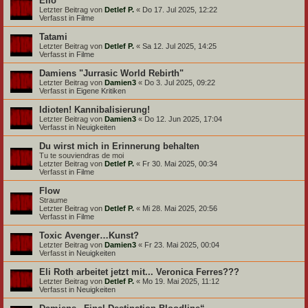
Elio
Letzter Beitrag von
Detlef P.
«
Do 17. Jul 2025, 12:22
Verfasst in
Filme
Tatami
Letzter Beitrag von
Detlef P.
«
Sa 12. Jul 2025, 14:25
Verfasst in
Filme
Damiens "Jurrasic World Rebirth"
Letzter Beitrag von
Damien3
«
Do 3. Jul 2025, 09:22
Verfasst in
Eigene Kritiken
Idioten! Kannibalisierung!
Letzter Beitrag von
Damien3
«
Do 12. Jun 2025, 17:04
Verfasst in
Neuigkeiten
Du wirst mich in Erinnerung behalten
Tu te souviendras de moi
Letzter Beitrag von
Detlef P.
«
Fr 30. Mai 2025, 00:34
Verfasst in
Filme
Flow
Straume
Letzter Beitrag von
Detlef P.
«
Mi 28. Mai 2025, 20:56
Verfasst in
Filme
Toxic Avenger…Kunst?
Letzter Beitrag von
Damien3
«
Fr 23. Mai 2025, 00:04
Verfasst in
Neuigkeiten
Eli Roth arbeitet jetzt mit... Veronica Ferres???
Letzter Beitrag von
Detlef P.
«
Mo 19. Mai 2025, 11:12
Verfasst in
Neuigkeiten