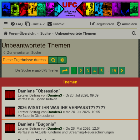
Underground Film
Community
Die Underground Film Community ist ein deutschsprachiges Filmforum und ein Paradies
FAQ
Filme A-Z
Kontakt
Registrieren
Anmelden
für Cineasten und Filmsüchtige jenseits des Mainstreams.
S
Foren-Übersicht
Suche
Unbeantwortete Themen
u
Unbeantwortete Themen
c
Zur erweiterten Suche
h
Suche
Erweiterte Suche
e
Seite
1
von
18
1
2
3
4
5
18
Nächst
Die Suche ergab 875 Treffer
…
Themen
Damiens "Obsession"
Letzter Beitrag von
Damien3
«
Di 28. Jul 2026, 09:39
Verfasst in
Eigene Kritiken
2026 WISST IHR WAS IHR VERPASST??????
Letzter Beitrag von
Damien3
«
Mo 20. Jul 2026, 10:55
Verfasst in
Diskussionen
Damiens "Bugonia"
Letzter Beitrag von
Damien3
«
Do 28. Mai 2026, 12:04
Verfasst in
Aktuelle Kinofilme und Streaming-Neuerscheinungen