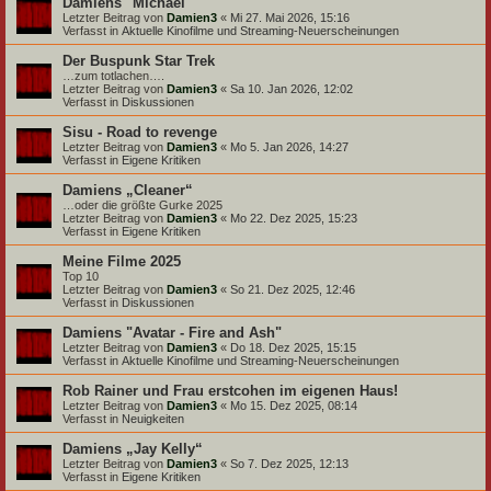
Damiens "Michael"
Letzter Beitrag von
Damien3
«
Mi 27. Mai 2026, 15:16
Verfasst in
Aktuelle Kinofilme und Streaming-Neuerscheinungen
Der Buspunk Star Trek
…zum totlachen….
Letzter Beitrag von
Damien3
«
Sa 10. Jan 2026, 12:02
Verfasst in
Diskussionen
Sisu - Road to revenge
Letzter Beitrag von
Damien3
«
Mo 5. Jan 2026, 14:27
Verfasst in
Eigene Kritiken
Damiens „Cleaner“
…oder die größte Gurke 2025
Letzter Beitrag von
Damien3
«
Mo 22. Dez 2025, 15:23
Verfasst in
Eigene Kritiken
Meine Filme 2025
Top 10
Letzter Beitrag von
Damien3
«
So 21. Dez 2025, 12:46
Verfasst in
Diskussionen
Damiens "Avatar - Fire and Ash"
Letzter Beitrag von
Damien3
«
Do 18. Dez 2025, 15:15
Verfasst in
Aktuelle Kinofilme und Streaming-Neuerscheinungen
Rob Rainer und Frau erstcohen im eigenen Haus!
Letzter Beitrag von
Damien3
«
Mo 15. Dez 2025, 08:14
Verfasst in
Neuigkeiten
Damiens „Jay Kelly“
Letzter Beitrag von
Damien3
«
So 7. Dez 2025, 12:13
Verfasst in
Eigene Kritiken