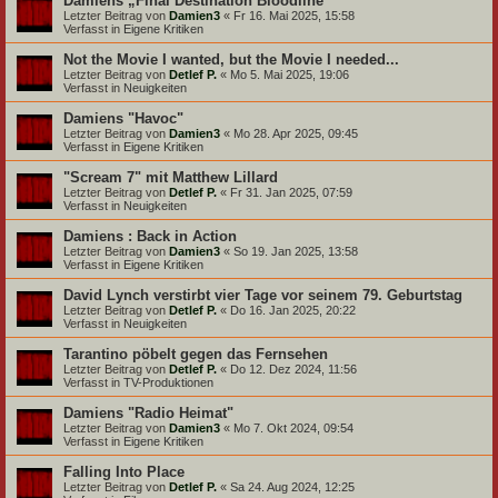
Damiens „Final Destination Bloodline“
Letzter Beitrag von
Damien3
«
Fr 16. Mai 2025, 15:58
Verfasst in
Eigene Kritiken
Not the Movie I wanted, but the Movie I needed...
Letzter Beitrag von
Detlef P.
«
Mo 5. Mai 2025, 19:06
Verfasst in
Neuigkeiten
Damiens "Havoc"
Letzter Beitrag von
Damien3
«
Mo 28. Apr 2025, 09:45
Verfasst in
Eigene Kritiken
"Scream 7" mit Matthew Lillard
Letzter Beitrag von
Detlef P.
«
Fr 31. Jan 2025, 07:59
Verfasst in
Neuigkeiten
Damiens : Back in Action
Letzter Beitrag von
Damien3
«
So 19. Jan 2025, 13:58
Verfasst in
Eigene Kritiken
David Lynch verstirbt vier Tage vor seinem 79. Geburtstag
Letzter Beitrag von
Detlef P.
«
Do 16. Jan 2025, 20:22
Verfasst in
Neuigkeiten
Tarantino pöbelt gegen das Fernsehen
Letzter Beitrag von
Detlef P.
«
Do 12. Dez 2024, 11:56
Verfasst in
TV-Produktionen
Damiens "Radio Heimat"
Letzter Beitrag von
Damien3
«
Mo 7. Okt 2024, 09:54
Verfasst in
Eigene Kritiken
Falling Into Place
Letzter Beitrag von
Detlef P.
«
Sa 24. Aug 2024, 12:25