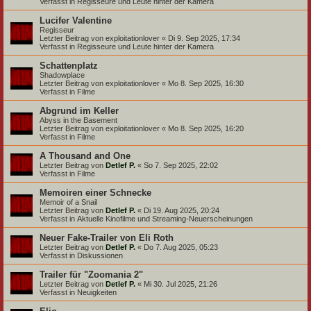
Verfasst in
Regisseure und Leute hinter der Kamera
Lucifer Valentine
Regisseur
Letzter Beitrag von
exploitationlover
«
Di 9. Sep 2025, 17:34
Verfasst in
Regisseure und Leute hinter der Kamera
Schattenplatz
Shadowplace
Letzter Beitrag von
exploitationlover
«
Mo 8. Sep 2025, 16:30
Verfasst in
Filme
Abgrund im Keller
Abyss in the Basement
Letzter Beitrag von
exploitationlover
«
Mo 8. Sep 2025, 16:20
Verfasst in
Filme
A Thousand and One
Letzter Beitrag von
Detlef P.
«
So 7. Sep 2025, 22:02
Verfasst in
Filme
Memoiren einer Schnecke
Memoir of a Snail
Letzter Beitrag von
Detlef P.
«
Di 19. Aug 2025, 20:24
Verfasst in
Aktuelle Kinofilme und Streaming-Neuerscheinungen
Neuer Fake-Trailer von Eli Roth
Letzter Beitrag von
Detlef P.
«
Do 7. Aug 2025, 05:23
Verfasst in
Diskussionen
Trailer für "Zoomania 2"
Letzter Beitrag von
Detlef P.
«
Mi 30. Jul 2025, 21:26
Verfasst in
Neuigkeiten