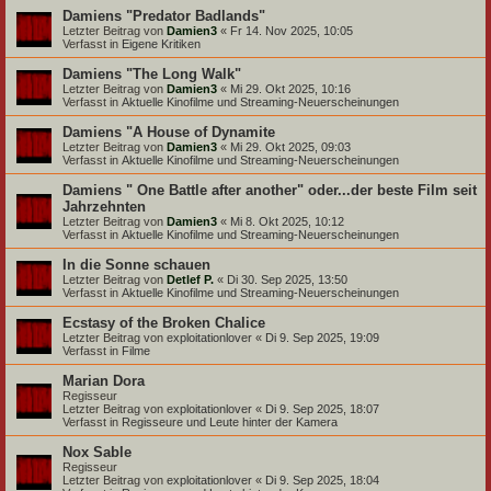
Damiens "Predator Badlands"
Letzter Beitrag von
Damien3
«
Fr 14. Nov 2025, 10:05
Verfasst in
Eigene Kritiken
Damiens "The Long Walk"
Letzter Beitrag von
Damien3
«
Mi 29. Okt 2025, 10:16
Verfasst in
Aktuelle Kinofilme und Streaming-Neuerscheinungen
Damiens "A House of Dynamite
Letzter Beitrag von
Damien3
«
Mi 29. Okt 2025, 09:03
Verfasst in
Aktuelle Kinofilme und Streaming-Neuerscheinungen
Damiens " One Battle after another" oder...der beste Film seit
Jahrzehnten
Letzter Beitrag von
Damien3
«
Mi 8. Okt 2025, 10:12
Verfasst in
Aktuelle Kinofilme und Streaming-Neuerscheinungen
In die Sonne schauen
Letzter Beitrag von
Detlef P.
«
Di 30. Sep 2025, 13:50
Verfasst in
Aktuelle Kinofilme und Streaming-Neuerscheinungen
Ecstasy of the Broken Chalice
Letzter Beitrag von
exploitationlover
«
Di 9. Sep 2025, 19:09
Verfasst in
Filme
Marian Dora
Regisseur
Letzter Beitrag von
exploitationlover
«
Di 9. Sep 2025, 18:07
Verfasst in
Regisseure und Leute hinter der Kamera
Nox Sable
Regisseur
Letzter Beitrag von
exploitationlover
«
Di 9. Sep 2025, 18:04