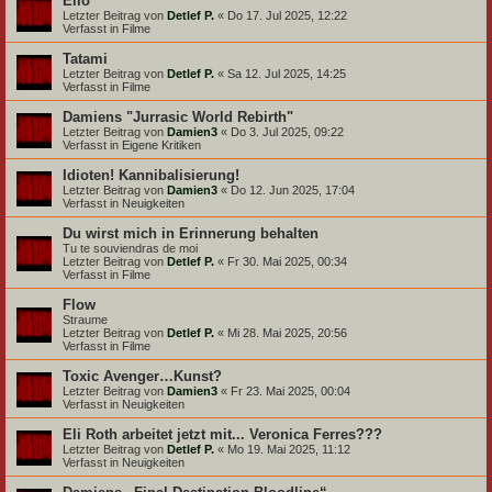
Elio
Letzter Beitrag von
Detlef P.
«
Do 17. Jul 2025, 12:22
Verfasst in
Filme
Tatami
Letzter Beitrag von
Detlef P.
«
Sa 12. Jul 2025, 14:25
Verfasst in
Filme
Damiens "Jurrasic World Rebirth"
Letzter Beitrag von
Damien3
«
Do 3. Jul 2025, 09:22
Verfasst in
Eigene Kritiken
Idioten! Kannibalisierung!
Letzter Beitrag von
Damien3
«
Do 12. Jun 2025, 17:04
Verfasst in
Neuigkeiten
Du wirst mich in Erinnerung behalten
Tu te souviendras de moi
Letzter Beitrag von
Detlef P.
«
Fr 30. Mai 2025, 00:34
Verfasst in
Filme
Flow
Straume
Letzter Beitrag von
Detlef P.
«
Mi 28. Mai 2025, 20:56
Verfasst in
Filme
Toxic Avenger…Kunst?
Letzter Beitrag von
Damien3
«
Fr 23. Mai 2025, 00:04
Verfasst in
Neuigkeiten
Eli Roth arbeitet jetzt mit... Veronica Ferres???
Letzter Beitrag von
Detlef P.
«
Mo 19. Mai 2025, 11:12
Verfasst in
Neuigkeiten