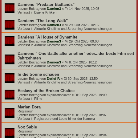
Damiens "Predator Badlands"
Letzter Beitrag von
Damien3
«
Fr 14. Nov 2025, 10:05
Verfasst in
Eigene Kritiken
Damiens "The Long Walk"
Letzter Beitrag von
Damien3
«
Mi 29. Okt 2025, 10:16
Verfasst in
Aktuelle Kinofilme und Streaming-Neuerscheinungen
Damiens "A House of Dynamite
Letzter Beitrag von
Damien3
«
Mi 29. Okt 2025, 09:03
Verfasst in
Aktuelle Kinofilme und Streaming-Neuerscheinungen
Damiens " One Battle after another" oder...der beste Film seit
Jahrzehnten
Letzter Beitrag von
Damien3
«
Mi 8. Okt 2025, 10:12
Verfasst in
Aktuelle Kinofilme und Streaming-Neuerscheinungen
In die Sonne schauen
Letzter Beitrag von
Detlef P.
«
Di 30. Sep 2025, 13:50
Verfasst in
Aktuelle Kinofilme und Streaming-Neuerscheinungen
Ecstasy of the Broken Chalice
Letzter Beitrag von
exploitationlover
«
Di 9. Sep 2025, 19:09
Verfasst in
Filme
Marian Dora
Regisseur
Letzter Beitrag von
exploitationlover
«
Di 9. Sep 2025, 18:07
Verfasst in
Regisseure und Leute hinter der Kamera
Nox Sable
Regisseur
Letzter Beitrag von
exploitationlover
«
Di 9. Sep 2025, 18:04