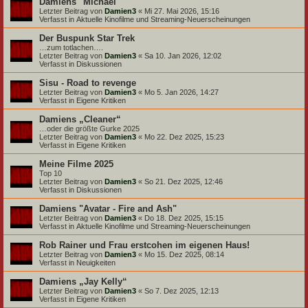
Damiens "Michael"
Letzter Beitrag von
Damien3
«
Mi 27. Mai 2026, 15:16
Verfasst in
Aktuelle Kinofilme und Streaming-Neuerscheinungen
Der Buspunk Star Trek
…zum totlachen….
Letzter Beitrag von
Damien3
«
Sa 10. Jan 2026, 12:02
Verfasst in
Diskussionen
Sisu - Road to revenge
Letzter Beitrag von
Damien3
«
Mo 5. Jan 2026, 14:27
Verfasst in
Eigene Kritiken
Damiens „Cleaner“
…oder die größte Gurke 2025
Letzter Beitrag von
Damien3
«
Mo 22. Dez 2025, 15:23
Verfasst in
Eigene Kritiken
Meine Filme 2025
Top 10
Letzter Beitrag von
Damien3
«
So 21. Dez 2025, 12:46
Verfasst in
Diskussionen
Damiens "Avatar - Fire and Ash"
Letzter Beitrag von
Damien3
«
Do 18. Dez 2025, 15:15
Verfasst in
Aktuelle Kinofilme und Streaming-Neuerscheinungen
Rob Rainer und Frau erstcohen im eigenen Haus!
Letzter Beitrag von
Damien3
«
Mo 15. Dez 2025, 08:14
Verfasst in
Neuigkeiten
Damiens „Jay Kelly“
Letzter Beitrag von
Damien3
«
So 7. Dez 2025, 12:13
Verfasst in
Eigene Kritiken