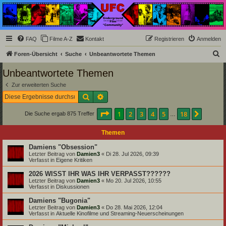
Underground Film
Community
Die Underground Film Community ist ein deutschsprachiges Filmforum und ein Paradies
FAQ
Filme A-Z
Kontakt
Registrieren
Anmelden
für Cineasten und Filmsüchtige jenseits des Mainstreams.
S
Foren-Übersicht
Suche
Unbeantwortete Themen
u
Unbeantwortete Themen
c
Zur erweiterten Suche
h
Suche
Erweiterte Suche
e
Seite
1
von
18
1
2
3
4
5
18
Nächst
Die Suche ergab 875 Treffer
…
Themen
Damiens "Obsession"
Letzter Beitrag von
Damien3
«
Di 28. Jul 2026, 09:39
Verfasst in
Eigene Kritiken
2026 WISST IHR WAS IHR VERPASST??????
Letzter Beitrag von
Damien3
«
Mo 20. Jul 2026, 10:55
Verfasst in
Diskussionen
Damiens "Bugonia"
Letzter Beitrag von
Damien3
«
Do 28. Mai 2026, 12:04
Verfasst in
Aktuelle Kinofilme und Streaming-Neuerscheinungen