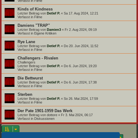
Verfasst in
Filme
Kinds of Kindness
Letzter Beitrag von
Detlef P.
«
Sa 17. Aug 2024, 12:21
Verfasst in
Filme
Damiens "TRAP"
Letzter Beitrag von
Damien3
«
Fr 2. Aug 2024, 09:19
Verfasst in
Eigene Kritiken
Rye Lane
Letzter Beitrag von
Detlef P.
«
Do 20. Jun 2024, 11:52
Verfasst in
Filme
Challengers - Rivalen
Challengers
Letzter Beitrag von
Detlef P.
«
Do 6. Jun 2024, 19:20
Verfasst in
Filme
Die Bettwurst
Letzter Beitrag von
Detlef P.
«
Do 6. Jun 2024, 17:38
Verfasst in
Filme
Sterben
Letzter Beitrag von
Detlef P.
«
So 26. Mai 2024, 17:59
Verfasst in
Filme
Der Pate 1901-1959 Das Werk
Letzter Beitrag von
dottore
«
Fr 3. Mai 2024, 06:17
Verfasst in
Diskussionen
Seite
1
von
18
Die Suche ergab 875 Treffer