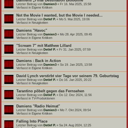
Damiens „Final Destination Bloodline“
Letzter Beitrag von
Damien3
«
Fr 16. Mai 2025, 15:58
Verfasst in
Eigene Kritiken
Not the Movie I wanted, but the Movie I needed...
Letzter Beitrag von
Detlef P.
«
Mo 5. Mai 2025, 19:06
Verfasst in
Neuigkeiten
Damiens "Havoc"
Letzter Beitrag von
Damien3
«
Mo 28. Apr 2025, 09:45
Verfasst in
Eigene Kritiken
"Scream 7" mit Matthew Lillard
Letzter Beitrag von
Detlef P.
«
Fr 31. Jan 2025, 07:59
Verfasst in
Neuigkeiten
Damiens : Back in Action
Letzter Beitrag von
Damien3
«
So 19. Jan 2025, 13:58
Verfasst in
Eigene Kritiken
David Lynch verstirbt vier Tage vor seinem 79. Geburtstag
Letzter Beitrag von
Detlef P.
«
Do 16. Jan 2025, 20:22
Verfasst in
Neuigkeiten
Tarantino pöbelt gegen das Fernsehen
Letzter Beitrag von
Detlef P.
«
Do 12. Dez 2024, 11:56
Verfasst in
TV-Produktionen
Damiens "Radio Heimat"
Letzter Beitrag von
Damien3
«
Mo 7. Okt 2024, 09:54
Verfasst in
Eigene Kritiken
Falling Into Place
Letzter Beitrag von
Detlef P.
«
Sa 24. Aug 2024, 12:25