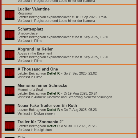
Verfasst in
Regisseure und Leute hinter der Kamera
Lucifer Valentine
Regisseur
Letzter Beitrag von
exploitationlover
«
Di 9. Sep 2025, 17:34
Verfasst in
Regisseure und Leute hinter der Kamera
Schattenplatz
Shadowplace
Letzter Beitrag von
exploitationlover
«
Mo 8. Sep 2025, 16:30
Verfasst in
Filme
Abgrund im Keller
Abyss in the Basement
Letzter Beitrag von
exploitationlover
«
Mo 8. Sep 2025, 16:20
Verfasst in
Filme
A Thousand and One
Letzter Beitrag von
Detlef P.
«
So 7. Sep 2025, 22:02
Verfasst in
Filme
Memoiren einer Schnecke
Memoir of a Snail
Letzter Beitrag von
Detlef P.
«
Di 19. Aug 2025, 20:24
Verfasst in
Aktuelle Kinofilme und Streaming-Neuerscheinungen
Neuer Fake-Trailer von Eli Roth
Letzter Beitrag von
Detlef P.
«
Do 7. Aug 2025, 05:23
Verfasst in
Diskussionen
Trailer für "Zoomania 2"
Letzter Beitrag von
Detlef P.
«
Mi 30. Jul 2025, 21:26
Verfasst in
Neuigkeiten