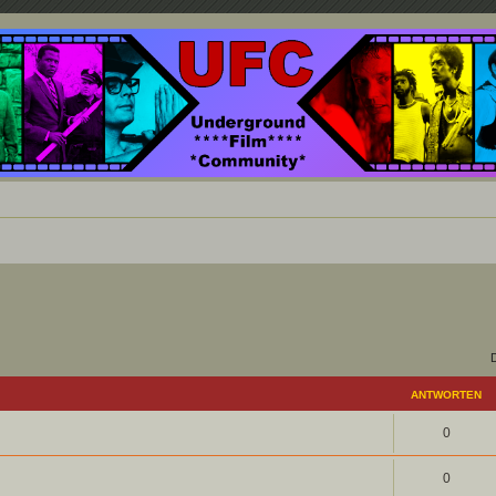
nd ein Paradies für Cineasten und Filmsüchtige jenseits des Mainstreams.
ANTWORTEN
0
0