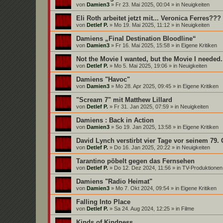
von
Damien3
»
Fr 23. Mai 2025, 00:04
» in
Neuigkeiten
Eli Roth arbeitet jetzt mit... Veronica Ferres???
von
Detlef P.
»
Mo 19. Mai 2025, 11:12
» in
Neuigkeiten
Damiens „Final Destination Bloodline“
von
Damien3
»
Fr 16. Mai 2025, 15:58
» in
Eigene Kritiken
Not the Movie I wanted, but the Movie I needed.
von
Detlef P.
»
Mo 5. Mai 2025, 19:06
» in
Neuigkeiten
Damiens "Havoc"
von
Damien3
»
Mo 28. Apr 2025, 09:45
» in
Eigene Kritiken
"Scream 7" mit Matthew Lillard
von
Detlef P.
»
Fr 31. Jan 2025, 07:59
» in
Neuigkeiten
Damiens : Back in Action
von
Damien3
»
So 19. Jan 2025, 13:58
» in
Eigene Kritiken
David Lynch verstirbt vier Tage vor seinem 79.
von
Detlef P.
»
Do 16. Jan 2025, 20:22
» in
Neuigkeiten
Tarantino pöbelt gegen das Fernsehen
von
Detlef P.
»
Do 12. Dez 2024, 11:56
» in
TV-Produktionen
Damiens "Radio Heimat"
von
Damien3
»
Mo 7. Okt 2024, 09:54
» in
Eigene Kritiken
Falling Into Place
von
Detlef P.
»
Sa 24. Aug 2024, 12:25
» in
Filme
Kinds of Kindness