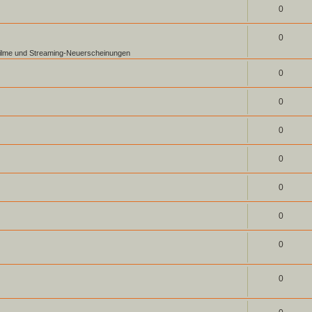
0
0
ofilme und Streaming-Neuerscheinungen
0
0
0
0
0
0
0
0