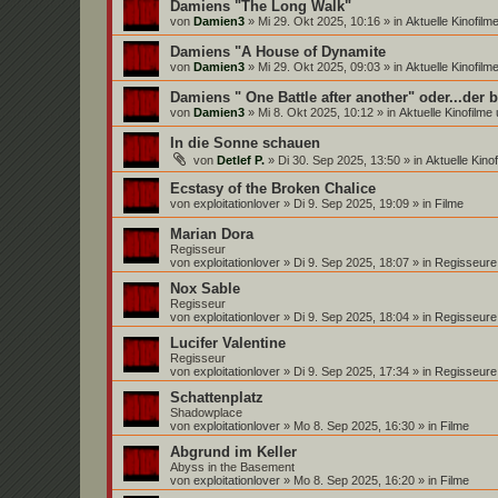
Damiens "The Long Walk"
von
Damien3
»
Mi 29. Okt 2025, 10:16
» in
Aktuelle Kinofil
Damiens "A House of Dynamite
von
Damien3
»
Mi 29. Okt 2025, 09:03
» in
Aktuelle Kinofil
Damiens " One Battle after another" oder...der 
von
Damien3
»
Mi 8. Okt 2025, 10:12
» in
Aktuelle Kinofilm
In die Sonne schauen
von
Detlef P.
»
Di 30. Sep 2025, 13:50
» in
Aktuelle Kin
Ecstasy of the Broken Chalice
von
exploitationlover
»
Di 9. Sep 2025, 19:09
» in
Filme
Marian Dora
Regisseur
von
exploitationlover
»
Di 9. Sep 2025, 18:07
» in
Regisseure
Nox Sable
Regisseur
von
exploitationlover
»
Di 9. Sep 2025, 18:04
» in
Regisseure
Lucifer Valentine
Regisseur
von
exploitationlover
»
Di 9. Sep 2025, 17:34
» in
Regisseure
Schattenplatz
Shadowplace
von
exploitationlover
»
Mo 8. Sep 2025, 16:30
» in
Filme
Abgrund im Keller
Abyss in the Basement
von
exploitationlover
»
Mo 8. Sep 2025, 16:20
» in
Filme