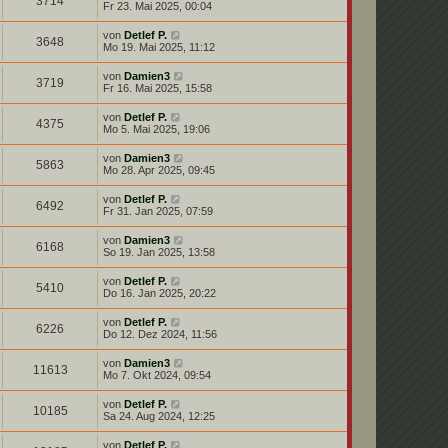
3714
Fr 23. Mai 2025, 00:04
von
Detlef P.
3648
Mo 19. Mai 2025, 11:12
von
Damien3
3719
Fr 16. Mai 2025, 15:58
von
Detlef P.
4375
Mo 5. Mai 2025, 19:06
von
Damien3
5863
Mo 28. Apr 2025, 09:45
von
Detlef P.
6492
Fr 31. Jan 2025, 07:59
von
Damien3
6168
So 19. Jan 2025, 13:58
von
Detlef P.
5410
Do 16. Jan 2025, 20:22
von
Detlef P.
6226
Do 12. Dez 2024, 11:56
von
Damien3
11613
Mo 7. Okt 2024, 09:54
von
Detlef P.
10185
Sa 24. Aug 2024, 12:25
von
Detlef P.