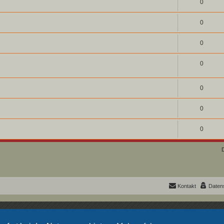
0
0
0
0
0
0
0
Kontakt
Daten
Powered by
phpBB
® Forum Software © phpBB Limited
Deutsche Übersetzung durch
phpBB.de