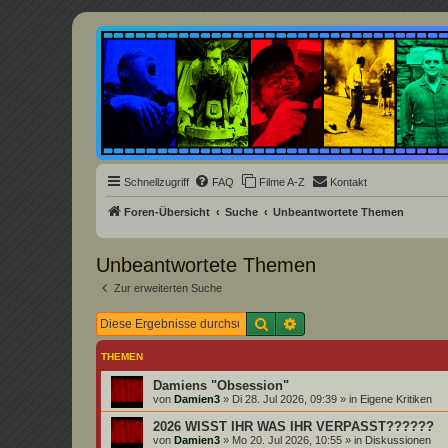
Underground Film Community
Die Underground Film Community ist ein deutschsprachiges Filmforum u
Schnellzugriff
FAQ
Filme A-Z
Kontakt
Foren-Übersicht
Suche
Unbeantwortete Themen
Unbeantwortete Themen
Zur erweiterten Suche
Suche
Erweiterte Suche
THEMEN
Damiens "Obsession"
von
Damien3
»
Di 28. Jul 2026, 09:39
» in
Eigene Kritiken
2026 WISST IHR WAS IHR VERPASST??????
von
Damien3
»
Mo 20. Jul 2026, 10:55
» in
Diskussionen