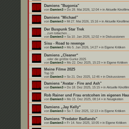
Damiens "Bugonia"
von
Damien3
»
Do 28. Mai 2026, 12:04
» in
Aktuelle Kinofi
Damiens "Michael"
von
Damien3
»
Mi 27. Mai 2026, 15:16
» in
Aktuelle Kinofil
Der Buspunk Star Trek
…zum totlachen….
von
Damien3
»
Sa 10. Jan 2026, 12:02
» in
Diskussionen
Sisu - Road to revenge
von
Damien3
»
Mo 5. Jan 2026, 14:27
» in
Eigene Kritiken
Damiens „Cleaner“
…oder die größte Gurke 2025
von
Damien3
»
Mo 22. Dez 2025, 15:23
» in
Eigene Kritiken
Meine Filme 2025
Top 10
von
Damien3
»
So 21. Dez 2025, 12:46
» in
Diskussionen
Damiens "Avatar - Fire and Ash"
von
Damien3
»
Do 18. Dez 2025, 15:15
» in
Aktuelle Kinofi
Rob Rainer und Frau erstcohen im eigenen Hau
von
Damien3
»
Mo 15. Dez 2025, 08:14
» in
Neuigkeiten
Damiens „Jay Kelly“
von
Damien3
»
So 7. Dez 2025, 12:13
» in
Eigene Kritiken
Damiens "Predator Badlands"
von
Damien3
»
Fr 14. Nov 2025, 10:05
» in
Eigene Kritiken