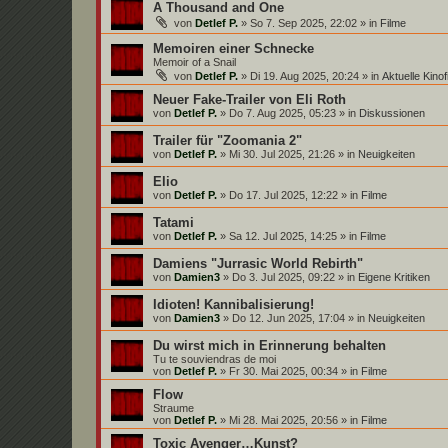
A Thousand and One
von
Detlef P.
»
So 7. Sep 2025, 22:02
» in
Filme
Memoiren einer Schnecke
Memoir of a Snail
von
Detlef P.
»
Di 19. Aug 2025, 20:24
» in
Aktuelle Kin
Neuer Fake-Trailer von Eli Roth
von
Detlef P.
»
Do 7. Aug 2025, 05:23
» in
Diskussionen
Trailer für "Zoomania 2"
von
Detlef P.
»
Mi 30. Jul 2025, 21:26
» in
Neuigkeiten
Elio
von
Detlef P.
»
Do 17. Jul 2025, 12:22
» in
Filme
Tatami
von
Detlef P.
»
Sa 12. Jul 2025, 14:25
» in
Filme
Damiens "Jurrasic World Rebirth"
von
Damien3
»
Do 3. Jul 2025, 09:22
» in
Eigene Kritiken
Idioten! Kannibalisierung!
von
Damien3
»
Do 12. Jun 2025, 17:04
» in
Neuigkeiten
Du wirst mich in Erinnerung behalten
Tu te souviendras de moi
von
Detlef P.
»
Fr 30. Mai 2025, 00:34
» in
Filme
Flow
Straume
von
Detlef P.
»
Mi 28. Mai 2025, 20:56
» in
Filme
Toxic Avenger…Kunst?