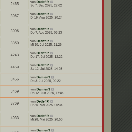
von
Detlef P.
2465
So 7. Sep 2025, 22:02
von
Detlef P.
3067
Di 19. Aug 2025, 20:24
von
Detlef P.
3096
Do 7. Aug 2025, 05:23
von
Detlef P.
3350
Mi 30. Jul 2025, 21:26
von
Detlef P.
4243
Do 17. Jul 2025, 12:22
von
Detlef P.
4469
Sa 12. Jul 2025, 14:25
von
Damien3
3456
Do 3. Jul 2025, 09:22
von
Damien3
3469
Do 12. Jun 2025, 17:04
von
Detlef P.
3769
Fr 30. Mai 2025, 00:34
von
Detlef P.
4033
Mi 28. Mai 2025, 20:56
von
Damien3