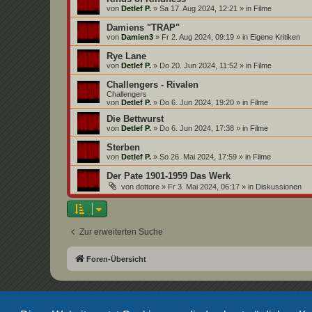
von
Detlef P.
»
Sa 17. Aug 2024, 12:21
» in
Filme
Damiens "TRAP"
von
Damien3
»
Fr 2. Aug 2024, 09:19
» in
Eigene Kritiken
Rye Lane
von
Detlef P.
»
Do 20. Jun 2024, 11:52
» in
Filme
Challengers - Rivalen
Challengers
von
Detlef P.
»
Do 6. Jun 2024, 19:20
» in
Filme
Die Bettwurst
von
Detlef P.
»
Do 6. Jun 2024, 17:38
» in
Filme
Sterben
von
Detlef P.
»
So 26. Mai 2024, 17:59
» in
Filme
Der Pate 1901-1959 Das Werk
von
dottore
»
Fr 3. Mai 2024, 06:17
» in
Diskussionen
Zur erweiterten Suche
Foren-Übersicht