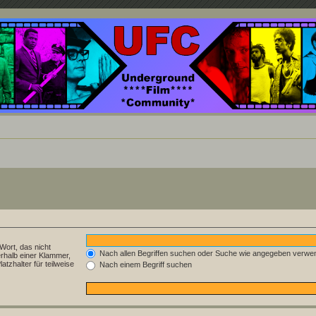
nd ein Paradies für Cineasten und Filmsüchtige jenseits des Mainstreams.
Wort, das nicht
Nach allen Begriffen suchen oder Suche wie angegeben verwe
rhalb einer Klammer,
tzhalter für teilweise
Nach einem Begriff suchen