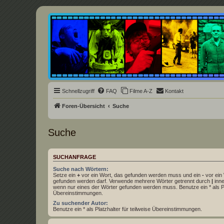
Underground Film Community
Die Underground Film Community ist ein deutschsprachiges Filmforum u
Schnellzugriff
FAQ
Filme A-Z
Kontakt
Foren-Übersicht
Suche
Suche
SUCHANFRAGE
Suche nach Wörtern:
Setze ein
+
vor ein Wort, das gefunden werden muss und ein
-
vor ein 
gefunden werden darf. Verwende mehrere Wörter getrennt durch
|
inne
wenn nur eines der Wörter gefunden werden muss. Benutze ein * als Pla
Übereinstimmungen.
Zu suchender Autor:
Benutze ein * als Platzhalter für teilweise Übereinstimmungen.