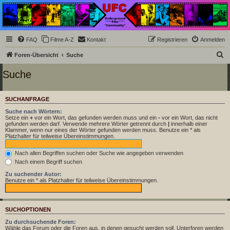
Underground Film
Community
Die Underground Film Community ist ein deutschsprachiges Filmforum und ein Paradies
FAQ
Filme A-Z
Kontakt
Registrieren
Anmelden
für Cineasten und Filmsüchtige jenseits des Mainstreams.
S
Foren-Übersicht
Suche
u
Suche
c
h
SUCHANFRAGE
e
Suche nach Wörtern:
Setze ein
+
vor ein Wort, das gefunden werden muss und ein
-
vor ein Wort, das nicht
gefunden werden darf. Verwende mehrere Wörter getrennt durch
|
innerhalb einer
Klammer, wenn nur eines der Wörter gefunden werden muss. Benutze ein * als
Platzhalter für teilweise Übereinstimmungen.
Nach allen Begriffen suchen oder Suche wie angegeben verwenden
Nach einem Begriff suchen
Zu suchender Autor:
Benutze ein * als Platzhalter für teilweise Übereinstimmungen.
SUCHOPTIONEN
Zu durchsuchende Foren:
Wähle das Forum oder die Foren aus, in denen gesucht werden soll. Unterforen werden