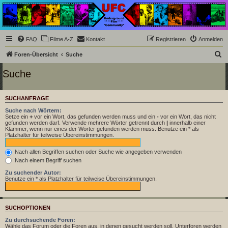
Underground Film
Community
Die Underground Film Community ist ein deutschsprachiges Filmforum und ein Paradies
FAQ
Filme A-Z
Kontakt
Registrieren
Anmelden
für Cineasten und Filmsüchtige jenseits des Mainstreams.
S
Foren-Übersicht
Suche
u
Suche
c
h
SUCHANFRAGE
e
Suche nach Wörtern:
Setze ein
+
vor ein Wort, das gefunden werden muss und ein
-
vor ein Wort, das nicht
gefunden werden darf. Verwende mehrere Wörter getrennt durch
|
innerhalb einer
Klammer, wenn nur eines der Wörter gefunden werden muss. Benutze ein * als
Platzhalter für teilweise Übereinstimmungen.
Nach allen Begriffen suchen oder Suche wie angegeben verwenden
Nach einem Begriff suchen
Zu suchender Autor:
Benutze ein * als Platzhalter für teilweise Übereinstimmungen.
SUCHOPTIONEN
Zu durchsuchende Foren:
Wähle das Forum oder die Foren aus, in denen gesucht werden soll. Unterforen werden