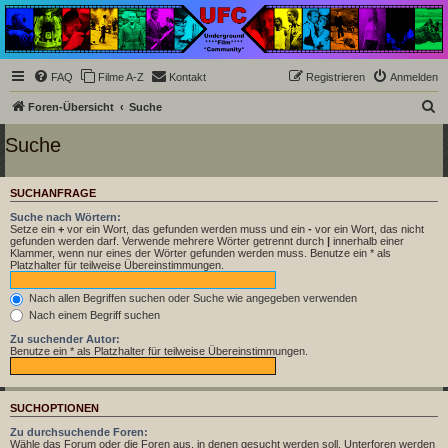
Underground Film
Community
Die Underground Film Community ist ein deutschsprachiges Filmforum und ein Paradies
FAQ
Filme A-Z
Kontakt
Registrieren
Anmelden
für Cineasten und Filmsüchtige jenseits des Mainstreams.
S
Foren-Übersicht
Suche
u
Suche
c
h
SUCHANFRAGE
e
Suche nach Wörtern:
Setze ein
+
vor ein Wort, das gefunden werden muss und ein
-
vor ein Wort, das nicht
gefunden werden darf. Verwende mehrere Wörter getrennt durch
|
innerhalb einer
Klammer, wenn nur eines der Wörter gefunden werden muss. Benutze ein * als
Platzhalter für teilweise Übereinstimmungen.
Nach allen Begriffen suchen oder Suche wie angegeben verwenden
Nach einem Begriff suchen
Zu suchender Autor:
Benutze ein * als Platzhalter für teilweise Übereinstimmungen.
SUCHOPTIONEN
Zu durchsuchende Foren:
Wähle das Forum oder die Foren aus, in denen gesucht werden soll. Unterforen werden