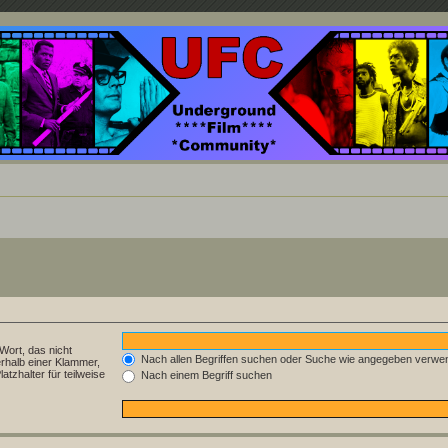
nd ein Paradies für Cineasten und Filmsüchtige jenseits des Mainstreams.
Wort, das nicht
Nach allen Begriffen suchen oder Suche wie angegeben verwe
rhalb einer Klammer,
tzhalter für teilweise
Nach einem Begriff suchen