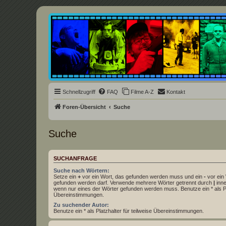
Underground Film Community
Die Underground Film Community ist ein deutschsprachiges Filmforum u
Schnellzugriff
FAQ
Filme A-Z
Kontakt
Foren-Übersicht
Suche
Suche
SUCHANFRAGE
Suche nach Wörtern:
Setze ein
+
vor ein Wort, das gefunden werden muss und ein
-
vor ein 
gefunden werden darf. Verwende mehrere Wörter getrennt durch
|
inne
wenn nur eines der Wörter gefunden werden muss. Benutze ein * als Pla
Übereinstimmungen.
Zu suchender Autor:
Benutze ein * als Platzhalter für teilweise Übereinstimmungen.