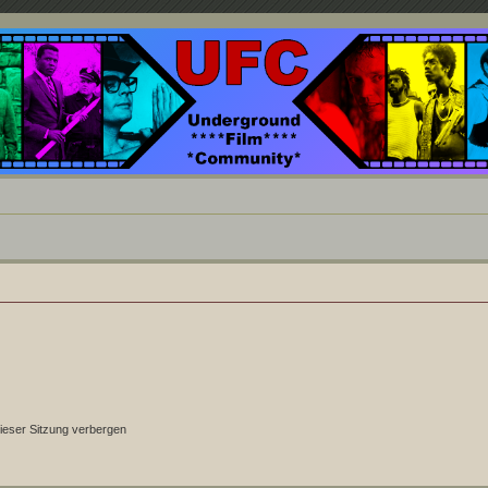
nd ein Paradies für Cineasten und Filmsüchtige jenseits des Mainstreams.
ieser Sitzung verbergen