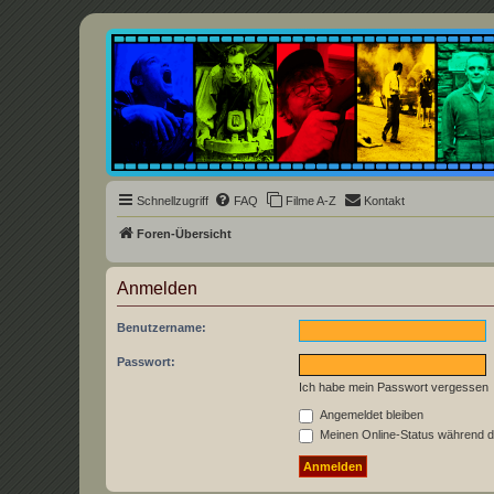
Underground Film Community
Die Underground Film Community ist ein deutschsprachiges Filmforum u
Schnellzugriff
FAQ
Filme A-Z
Kontakt
Foren-Übersicht
Anmelden
Benutzername:
Passwort:
Ich habe mein Passwort vergessen
Angemeldet bleiben
Meinen Online-Status während d