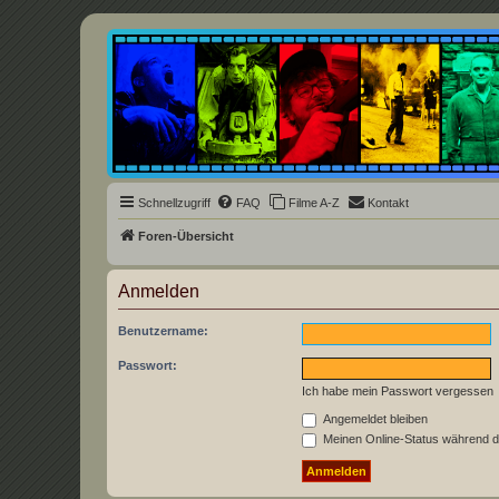
Underground Film Community
Die Underground Film Community ist ein deutschsprachiges Filmforum u
Schnellzugriff
FAQ
Filme A-Z
Kontakt
Foren-Übersicht
Anmelden
Benutzername:
Passwort:
Ich habe mein Passwort vergessen
Angemeldet bleiben
Meinen Online-Status während d