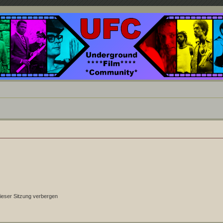
nd ein Paradies für Cineasten und Filmsüchtige jenseits des Mainstreams.
ieser Sitzung verbergen