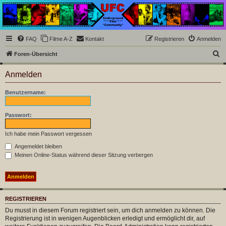
Underground Film
Community
Die Underground Film Community ist ein deutschsprachiges Filmforum und ein Paradies
FAQ
Filme A-Z
Kontakt
Registrieren
Anmelden
für Cineasten und Filmsüchtige jenseits des Mainstreams.
S
Foren-Übersicht
u
Anmelden
c
h
Benutzername:
e
Passwort:
Ich habe mein Passwort vergessen
Angemeldet bleiben
Meinen Online-Status während dieser Sitzung verbergen
REGISTRIEREN
Du musst in diesem Forum registriert sein, um dich anmelden zu können. Die
Registrierung ist in wenigen Augenblicken erledigt und ermöglicht dir, auf