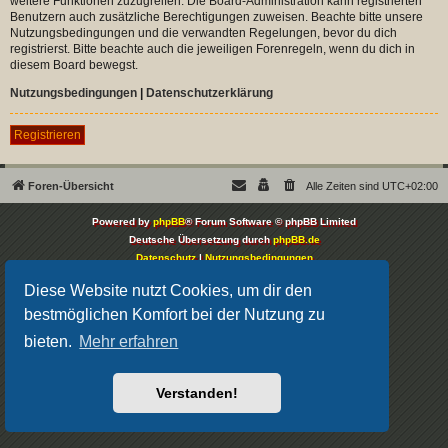
weitere Funktionen zuzugreifen. Die Board-Administration kann registrierten
Benutzern auch zusätzliche Berechtigungen zuweisen. Beachte bitte unsere
Nutzungsbedingungen und die verwandten Regelungen, bevor du dich
registrierst. Bitte beachte auch die jeweiligen Forenregeln, wenn du dich in
diesem Board bewegst.
Nutzungsbedingungen
|
Datenschutzerklärung
Registrieren
Foren-Übersicht
Alle Zeiten sind
UTC+02:00
Powered by
phpBB
® Forum Software © phpBB Limited
Deutsche Übersetzung durch
phpBB.de
Datenschutz
|
Nutzungsbedingungen
Diese Website nutzt Cookies, um dir den
bestmöglichen Komfort bei der Nutzung zu
bieten.
Mehr erfahren
Verstanden!