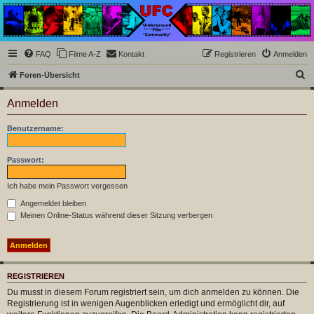
Underground Film
Community
Die Underground Film Community ist ein deutschsprachiges Filmforum und ein Paradies
FAQ
Filme A-Z
Kontakt
Registrieren
Anmelden
für Cineasten und Filmsüchtige jenseits des Mainstreams.
S
Foren-Übersicht
u
Anmelden
c
h
Benutzername:
e
Passwort:
Ich habe mein Passwort vergessen
Angemeldet bleiben
Meinen Online-Status während dieser Sitzung verbergen
REGISTRIEREN
Du musst in diesem Forum registriert sein, um dich anmelden zu können. Die
Registrierung ist in wenigen Augenblicken erledigt und ermöglicht dir, auf