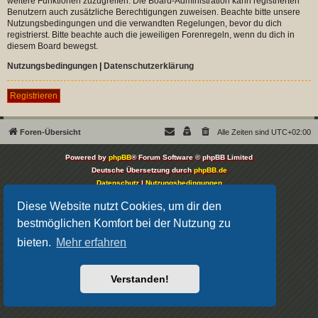
weitere Funktionen zuzugreifen. Die Board-Administration kann registrierten
Benutzern auch zusätzliche Berechtigungen zuweisen. Beachte bitte unsere
Nutzungsbedingungen und die verwandten Regelungen, bevor du dich
registrierst. Bitte beachte auch die jeweiligen Forenregeln, wenn du dich in
diesem Board bewegst.
Nutzungsbedingungen
|
Datenschutzerklärung
Registrieren
Foren-Übersicht
Alle Zeiten sind
UTC+02:00
Powered by
phpBB
® Forum Software © phpBB Limited
Deutsche Übersetzung durch
phpBB.de
Datenschutz
|
Nutzungsbedingungen
Diese Website nutzt Cookies, um dir den
bestmöglichen Komfort bei der Nutzung zu
bieten.
Mehr erfahren
Verstanden!