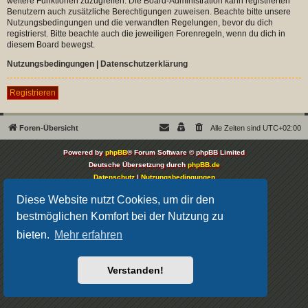
weitere Funktionen zuzugreifen. Die Board-Administration kann registrierten
Benutzern auch zusätzliche Berechtigungen zuweisen. Beachte bitte unsere
Nutzungsbedingungen und die verwandten Regelungen, bevor du dich
registrierst. Bitte beachte auch die jeweiligen Forenregeln, wenn du dich in
diesem Board bewegst.
Nutzungsbedingungen
|
Datenschutzerklärung
Registrieren
Foren-Übersicht
Alle Zeiten sind
UTC+02:00
Powered by
phpBB
® Forum Software © phpBB Limited
Deutsche Übersetzung durch
phpBB.de
Datenschutz
|
Nutzungsbedingungen
Diese Website nutzt Cookies, um dir den
bestmöglichen Komfort bei der Nutzung zu
bieten.
Mehr erfahren
Verstanden!