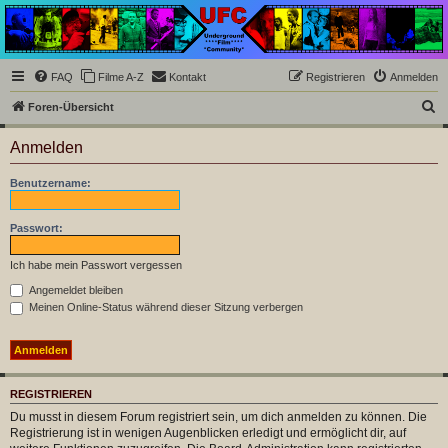
Underground Film
Community
Die Underground Film Community ist ein deutschsprachiges Filmforum und ein Paradies
FAQ
Filme A-Z
Kontakt
Registrieren
Anmelden
für Cineasten und Filmsüchtige jenseits des Mainstreams.
S
Foren-Übersicht
u
Anmelden
c
h
Benutzername:
e
Passwort:
Ich habe mein Passwort vergessen
Angemeldet bleiben
Meinen Online-Status während dieser Sitzung verbergen
REGISTRIEREN
Du musst in diesem Forum registriert sein, um dich anmelden zu können. Die
Registrierung ist in wenigen Augenblicken erledigt und ermöglicht dir, auf