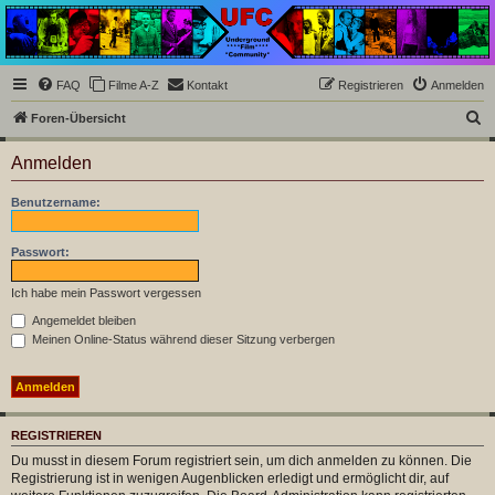
Underground Film
Community
Die Underground Film Community ist ein deutschsprachiges Filmforum und ein Paradies
FAQ
Filme A-Z
Kontakt
Registrieren
Anmelden
für Cineasten und Filmsüchtige jenseits des Mainstreams.
S
Foren-Übersicht
u
Anmelden
c
h
Benutzername:
e
Passwort:
Ich habe mein Passwort vergessen
Angemeldet bleiben
Meinen Online-Status während dieser Sitzung verbergen
REGISTRIEREN
Du musst in diesem Forum registriert sein, um dich anmelden zu können. Die
Registrierung ist in wenigen Augenblicken erledigt und ermöglicht dir, auf