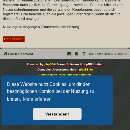
weitere Funktionen zuzugreifen. Die Board-Administration kann registrierten
Benutzern auch zusätzliche Berechtigungen zuweisen. Beachte bitte unsere
Nutzungsbedingungen und die verwandten Regelungen, bevor du dich
registrierst. Bitte beachte auch die jeweiligen Forenregeln, wenn du dich in
diesem Board bewegst.
Nutzungsbedingungen
|
Datenschutzerklärung
Registrieren
Foren-Übersicht
Alle Zeiten sind
UTC+02:00
Powered by
phpBB
® Forum Software © phpBB Limited
Deutsche Übersetzung durch
phpBB.de
Datenschutz
|
Nutzungsbedingungen
Diese Website nutzt Cookies, um dir den
bestmöglichen Komfort bei der Nutzung zu
bieten.
Mehr erfahren
Verstanden!