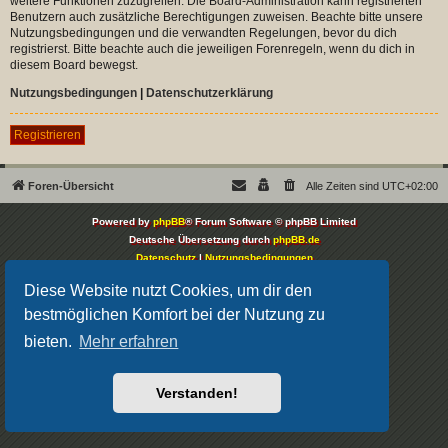
weitere Funktionen zuzugreifen. Die Board-Administration kann registrierten
Benutzern auch zusätzliche Berechtigungen zuweisen. Beachte bitte unsere
Nutzungsbedingungen und die verwandten Regelungen, bevor du dich
registrierst. Bitte beachte auch die jeweiligen Forenregeln, wenn du dich in
diesem Board bewegst.
Nutzungsbedingungen
|
Datenschutzerklärung
Registrieren
Foren-Übersicht
Alle Zeiten sind
UTC+02:00
Powered by
phpBB
® Forum Software © phpBB Limited
Deutsche Übersetzung durch
phpBB.de
Datenschutz
|
Nutzungsbedingungen
Diese Website nutzt Cookies, um dir den
bestmöglichen Komfort bei der Nutzung zu
bieten.
Mehr erfahren
Verstanden!