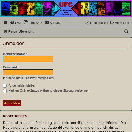
Underground Film
Community
Die Underground Film Community ist ein deutschsprachiges Filmforum und ein Paradies
FAQ
Filme A-Z
Kontakt
Registrieren
Anmelden
für Cineasten und Filmsüchtige jenseits des Mainstreams.
S
Foren-Übersicht
u
Anmelden
c
h
Benutzername:
e
Passwort:
Ich habe mein Passwort vergessen
Angemeldet bleiben
Meinen Online-Status während dieser Sitzung verbergen
REGISTRIEREN
Du musst in diesem Forum registriert sein, um dich anmelden zu können. Die
Registrierung ist in wenigen Augenblicken erledigt und ermöglicht dir, auf