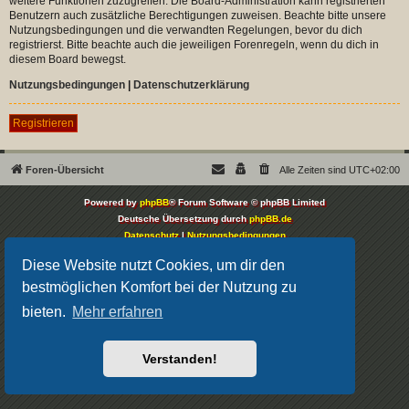
weitere Funktionen zuzugreifen. Die Board-Administration kann registrierten
Benutzern auch zusätzliche Berechtigungen zuweisen. Beachte bitte unsere
Nutzungsbedingungen und die verwandten Regelungen, bevor du dich
registrierst. Bitte beachte auch die jeweiligen Forenregeln, wenn du dich in
diesem Board bewegst.
Nutzungsbedingungen
|
Datenschutzerklärung
Registrieren
Foren-Übersicht
Alle Zeiten sind
UTC+02:00
Powered by
phpBB
® Forum Software © phpBB Limited
Deutsche Übersetzung durch
phpBB.de
Datenschutz
|
Nutzungsbedingungen
Diese Website nutzt Cookies, um dir den
bestmöglichen Komfort bei der Nutzung zu
bieten.
Mehr erfahren
Verstanden!