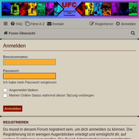
Underground Film
Community
Die Underground Film Community ist ein deutschsprachiges Filmforum und ein Paradies
FAQ
Filme A-Z
Kontakt
Registrieren
Anmelden
für Cineasten und Filmsüchtige jenseits des Mainstreams.
S
Foren-Übersicht
u
Anmelden
c
h
Benutzername:
e
Passwort:
Ich habe mein Passwort vergessen
Angemeldet bleiben
Meinen Online-Status während dieser Sitzung verbergen
REGISTRIEREN
Du musst in diesem Forum registriert sein, um dich anmelden zu können. Die
Registrierung ist in wenigen Augenblicken erledigt und ermöglicht dir, auf